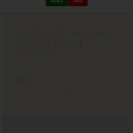
ÁNO
NIE
SLEDUJTE NÁS NA
SOCIÁLNYCH
SIEŤACH
Poriadny obsah pre ostrých chlapov!
BlackArea © 2024 All rights reserved.