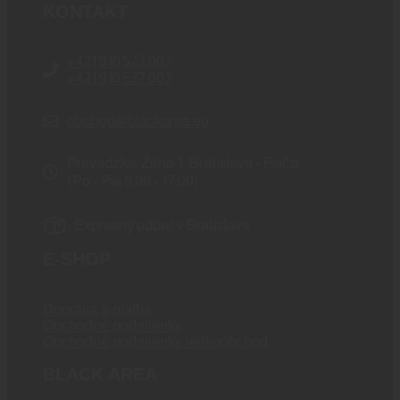
KONTAKT
+421 910 527 007
+421 910 537 007
obchod@blackarea.eu
Prevádzka: Žitná 1, Bratislava - Rača
(Po - Pia 9:00 - 17:00)
Expresný odber v Bratislave
E-SHOP
Doprava a platba
Obchodné podmienky
Obchodné podmienky veľkoobchod
BLACK AREA