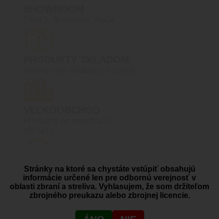
SHOWROOM
Žitná 1, Bratislava, Rača
PRODUKTY SKLADOM
Reálny stav skladových zásob
VEĽKOOBCHOD
Prístupný po registrácií
VO účtu
Stránky na ktoré sa chystáte vstúpiť obsahujú
RADI VÁM
informácie určené len pre odbornú verejnosť v
PORADÍME
oblasti zbraní a streliva. Vyhlasujem, že som držiteľom
+421 910 527 007
zbrojného preukazu alebo zbrojnej licencie.
info@blackarea.eu