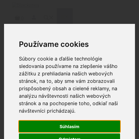
Preskočiť
na
obsah
MENU
0
Používame cookies
Uncategorized
Súbory cookie a ďalšie technológie
sledovania používame na zlepšenie vášho
zážitku z prehliadania našich webových
stránok, na to, aby sme vám zobrazovali
prispôsobený obsah a cielené reklamy, na
FIOCCHI JE POPREDNÁ
analýzu návštevnosti našich webových
SPOLOČNOSŤ
stránok a na pochopenie toho, odkiaľ naši
návštevníci prichádzajú.
16 februára, 2026
13 februára, 2024
od autora:
Lukas
Podhraday
Súhlasím
Fiocchi je popredná spoločnosť v oblasti streliva pre