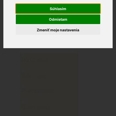
Osobná
Súhlasím
výbava
Odmietam
Zmeniť moje nastavenia
Zobrazených 1–9 z 368 výsledkov
MOLLE
Nože
RUKAVICE
Opasky