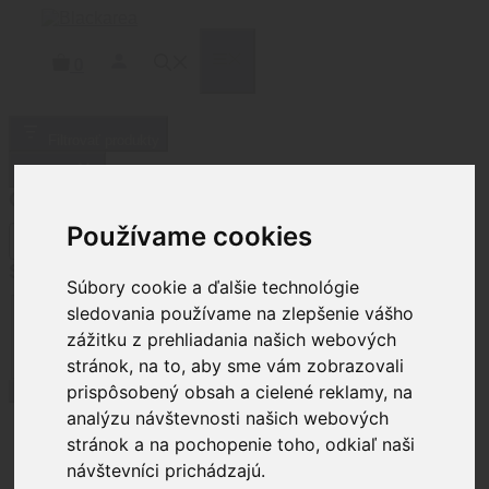
Preskočiť
na
obsah
MENU
0
Filtrovať produkty
Zatvoriť
Cena
Používame cookies
Status
Súbory cookie a ďalšie technológie
Stav
sledovania používame na zlepšenie vášho
Na sklade
(
253
)
Nie je na sklade
(
106
)
zážitku z prehliadania našich webových
Na objednávku
(
9
)
stránok, na to, aby sme vám zobrazovali
prispôsobený obsah a cielené reklamy, na
Použiť
analýzu návštevnosti našich webových
stránok a na pochopenie toho, odkiaľ naši
Domov
/ Osobná výbava
návštevníci prichádzajú.