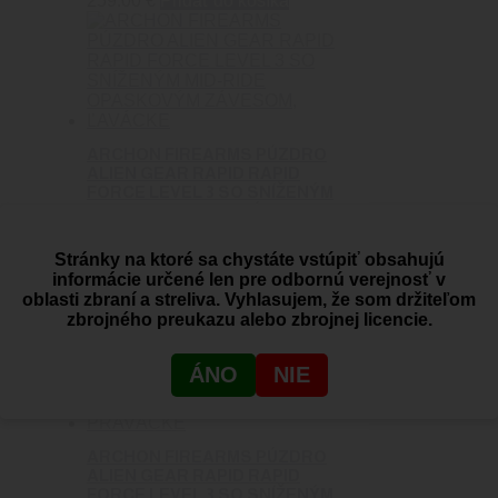
259.00
€
Pridať do košíka
ARCHON FIREARMS PÚZDRO
ALIEN GEAR RAPID RAPID
FORCE LEVEL 3 SO SNÍŽENÝM
MID-RIDE OPASKOVÝM
ZÁVESOM, ĽAVÁCKE
Stránky na ktoré sa chystáte vstúpiť obsahujú
0
out of 5
informácie určené len pre odbornú verejnosť v
ARCHON Firearms
oblasti zbraní a streliva. Vyhlasujem, že som držiteľom
259.00
€
Pridať do košíka
zbrojného preukazu alebo zbrojnej licencie.
ÁNO
NIE
ARCHON FIREARMS PÚZDRO
ALIEN GEAR RAPID RAPID
FORCE LEVEL 3 SO SNÍŽENÝM