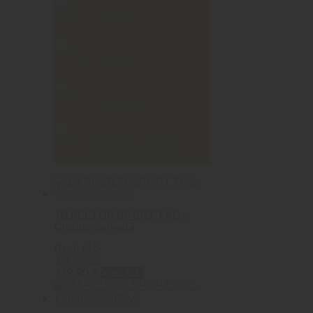
Okuliare
Púzdra
Oblečenie
Ochranné pomôcky
3M PELTOR SPORT TAC –
Čierna/Červená
0
out of 5
3M Peltor
219.90
€
Viac info