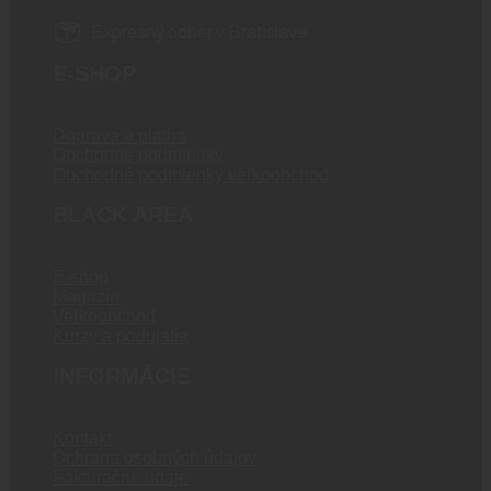
Expresný odber v Bratislave
E-SHOP
Doprava a platba
Obchodné podmienky
Obchodné podmienky veľkoobchod
BLACK AREA
E-shop
Magazín
Veľkoobchod
Kurzy a podujatia
INFORMÁCIE
Kontakt
Ochrana osobných údajov
Fakturačné údaje