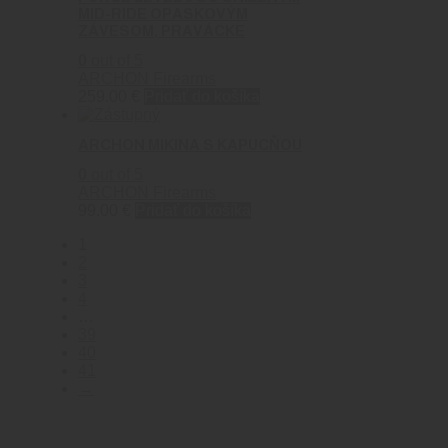
MID-RIDE OPASKOVÝM
ZÁVESOM, PRAVÁCKE
0
out of 5
ARCHON Firearms
259.00
€
Pridať do košíka
ARCHON MIKINA S KAPUCŇOU
0
out of 5
ARCHON Firearms
99.00
€
Pridať do košíka
1
2
3
4
…
39
40
41
→