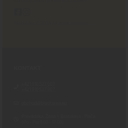
Poriadny obsah pre ostrých chlapov!
BlackArea © 2024 All rights reserved.
KONTAKT
+421 910 527 007
+421 910 537 007
obchod@blackarea.eu
Prevádzka: Žitná 1, Bratislava - Rača
(Po - Pia 9:00 - 17:00)