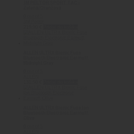
3M PELTOR SPORT TAC –
Zelená/Oranžová
0
out of 5
3M Peltor
219.90
€
Pridať do košíka
ALLEN ULTRX Bionic Fuse
Bluetooth Electronic Earmuff,
Midnight Gray
0
out of 5
ALLEN
131.50
€
Pridať do košíka
ALLEN ULTRX Bionic Fuse Ion
Bluetooth Electronic Earmuff,
Olive
0
out of 5
ALLEN