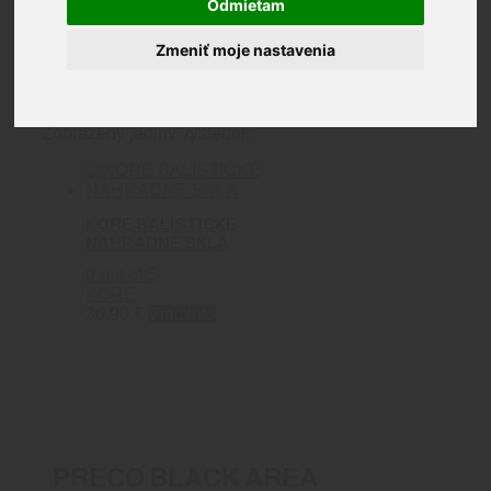
Odmietam
Doplnky
Zmeniť moje nastavenia
Zobrazený jediný výsledok
KORE BALISTICKÉ
NÁHRADNÉ SKLÁ
0
out of 5
KORE
36.90
€
Viac info
PREČO BLACK AREA