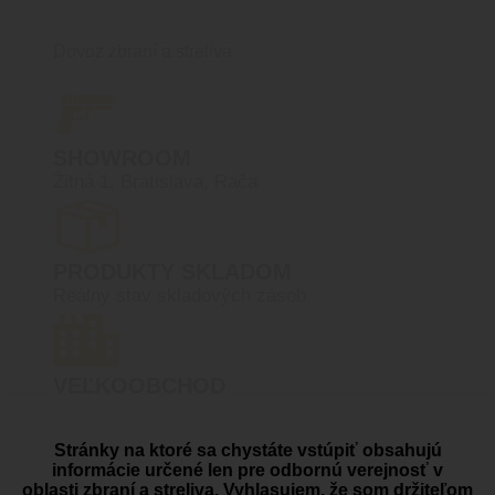
Dovoz zbraní a streliva
SHOWROOM
Žitná 1, Bratislava, Rača
PRODUKTY SKLADOM
Reálny stav skladových zásob
VEĽKOOBCHOD
Prístupný po registrácií
VO účtu
Stránky na ktoré sa chystáte vstúpiť obsahujú
informácie určené len pre odbornú verejnosť v
oblasti zbraní a streliva. Vyhlasujem, že som držiteľom