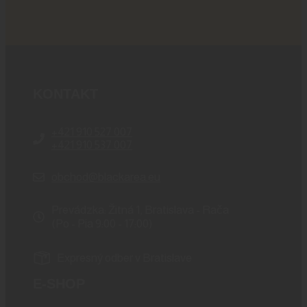
KONTAKT
+421 910 527 007
+421 910 537 007
obchod@blackarea.eu
Prevádzka: Žitná 1, Bratislava - Rača
(Po - Pia 9:00 - 17:00)
Expresný odber v Bratislave
E-SHOP