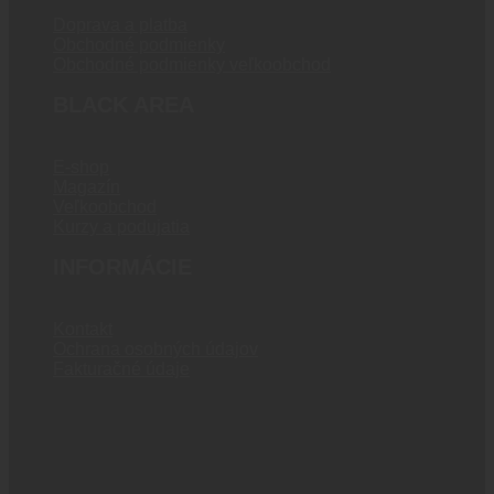
Doprava a platba
Obchodné podmienky
Obchodné podmienky veľkoobchod
BLACK AREA
E-shop
Magazín
Veľkoobchod
Kurzy a podujatia
INFORMÁCIE
Kontakt
Ochrana osobných údajov
Fakturačné údaje