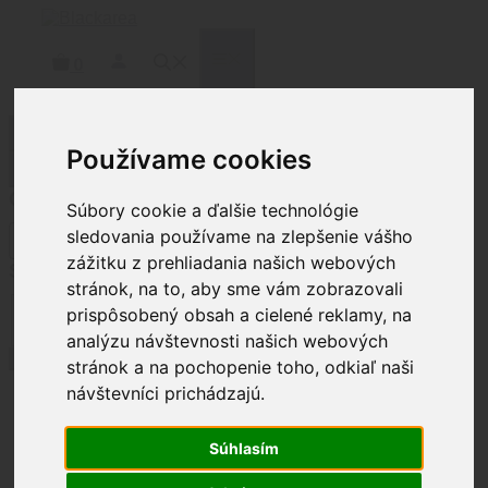
Preskočiť
na
obsah
MENU
0
Filtrovať produkty
Používame cookies
Zatvoriť
Cena
Súbory cookie a ďalšie technológie
sledovania používame na zlepšenie vášho
zážitku z prehliadania našich webových
Status
stránok, na to, aby sme vám zobrazovali
Stav
prispôsobený obsah a cielené reklamy, na
Nie je na sklade
(
1
)
analýzu návštevnosti našich webových
Použiť
stránok a na pochopenie toho, odkiaľ naši
návštevníci prichádzajú.
Domov
/
Osobná
Súhlasím
výbava
/
Okuliare
/ Doplnky