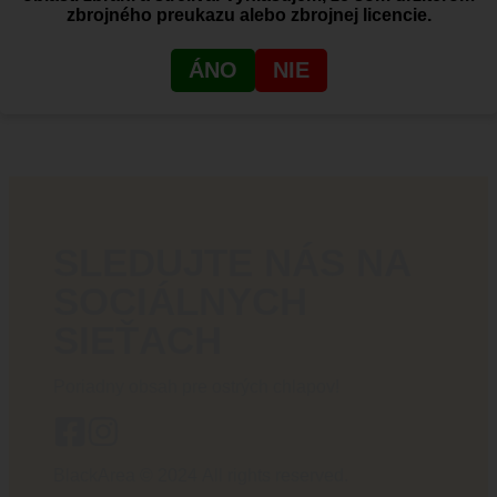
zbrojného preukazu alebo zbrojnej licencie.
RADI VÁM
PORADÍME
ÁNO
NIE
+421 910 527 007
info@blackarea.eu
SLEDUJTE NÁS NA
SOCIÁLNYCH
SIEŤACH
Poriadny obsah pre ostrých chlapov!
BlackArea © 2024 All rights reserved.