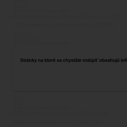
0
out of 5
Federal
8.80
€
Len na osobný odber
.22LR Remington 22 Viper Solid 36gr/2,33g, 100ks
0
out of 5
Remington®
0.13
€
Len na osobný odber
.300 AAC Blackout Federal Fusion 150gr/9,72g SP
Stránky na ktoré sa chystáte vstúpiť obsahujú inf
0
out of 5
Federal
1.97
€
Len na osobný odber
.45-70 Government Federal Power-Shok 300gr/19,44g 
0
out of 5
Federal
3.60
€
Len na osobný odber
10mm Auto Federal Fusion SP 200gr/12,96g