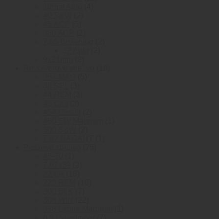
4
produktov
10mm Auto
4
2
produkty
40 S&W
2
5
produkty
45 ACP
5
produktov
2
380 ACP
2
produkty
2
7,65 Browning
2
2
produkty
32 Auto
2
2
produkty
9x21mm
2
produkty
19
Revolverové strelivo
19
5
produktov
357 MAG
5
3
produktov
38 SPL
3
produkty
3
44 REM
3
2
produkty
45 Colt
2
produkty
2
454 Casull
2
produkty
1
460 SW Magnum
1
2
produkt
500 S&W
2
produkty
1
7,62 NAGANT
1
75
produkt
Puškové strelivo
75
1
produktov
45-70
1
produkt
2
7,62x39
2
18
produkty
22 LR
18
produktov
10
223 REM
10
7
produktov
300 BLK
7
produktov
22
308 WIN
22
produktov
1
338 Lapua Magnum
1
7
produkt
6.5 Creedmoor
7