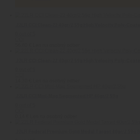
.22LR CCI Clean-22 40gr/2,59g High Velocity Poly-Coat
0
out of 5
CCI
56.80
€
Len na osobný odber
.22LR CCI Clean-22 40gr/2,59g High Velocity Poly-Coat
0
out of 5
CCI
14.70
€
Len na osobný odber
.22LR CCI Mini-Mag Segmented HP 40gr/2,59g
0
out of 5
CCI
0.14
€
Len na osobný odber
.22LR Federal Premium Gold Medal Target 40gr/2,59g So