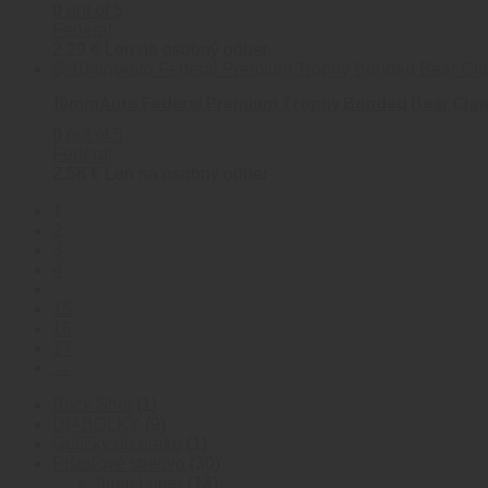
0
out of 5
Federal
2.29
€
Len na osobný odber
10mmAuto Federal Premium Trophy Bonded Bear Claw 
0
out of 5
Federal
2.58
€
Len na osobný odber
1
2
3
4
…
15
16
17
→
1
Buck Shot
1
produkt
9
DIABOLKY
9
produktov
1
Guličky do praku
1
produkt
30
Pištoľové strelivo
30
13
produktov
9mm Luger
13