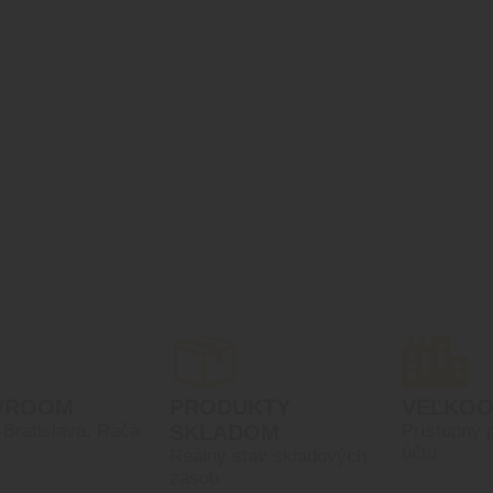
WROOM
PRODUKTY
VEĽKO
, Bratislava, Rača
SKLADOM
Prístupný 
účtu
Reálny stav skladových
zásob