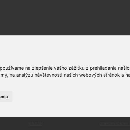
OPTIKA
ČISTENIE
RELIVO
PUŠKOHĽADY
CHÉMIA
 používame na zlepšenie vášho zážitku z prehliadania naš
STRELIVO
KOLIMÁTORY
ČISTIACE
amy, na analýzu návštevnosti našich webových stránok a na
LIVO
MONTÁŽE
BATTLE 
LIVO
PRÍSLUŠENSTVO A DOPLNKY
PATCHE
KAMERY
NÁSTROJ
ĎALEKOHĽADY
NÁRADIE
DOPLNKY 
enia
KOMPLET
BAZÁR
ODPORÚČANÉ 