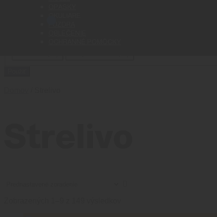
Cena
OPASKY
OKULIARE
PÚZDRA
Status
OBLEČENIE
OCHRANNÉ POMÔCKY
Stav
Na sklade
(
85
)
Nie je na sklade
(
64
)
Použiť
Domov
/ Strelivo
Strelivo
Zobrazených 1–9 z 149 výsledkov