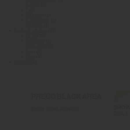
2
produktov
6.5x55
2
2
produkty
7
2
produkty
1
300 WIN
1
produkt
1
5.56x45mm
1
1
produkt
50 BMG
1
produkt
11
Brokové strelivo
11
5
produktov
12 GA
5
produktov
1
Bird Shot
1
produkt
3
Buck Shot
3
3
produkty
Slug
3
4
produkty
Trap
4
1
produkty
Dummy
1
produkt
PREČO BLACK AREA
SHO
Dovoz zbraní a streliva
Žitná 1