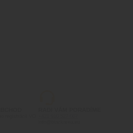
OBCHOD
RADI VÁM PORADÍME
po registrácií VO
+421 910 527 007
info@blackarea.eu