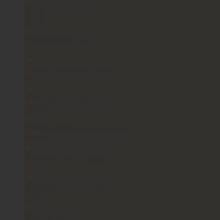
Buck Shot
DIABOLKY
Guličky do praku
Pištoľové strelivo
Revolverové strelivo
Puškové strelivo
Brokové strelivo
Dummy