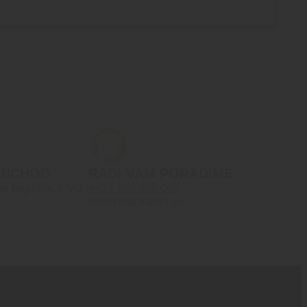
OBCHOD
RADI VÁM PORADÍME
po registrácií VO
+421 910 527 007
info@blackarea.eu