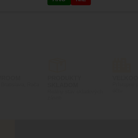
WROOM
PRODUKTY
VEĽKO
, Bratislava, Rača
SKLADOM
Prístupný 
účtu
Reálny stav skladových
zásob