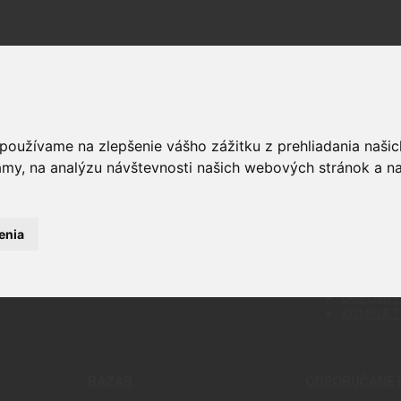
 používame na zlepšenie vášho zážitku z prehliadania naš
amy, na analýzu návštevnosti našich webových stránok a na
OPTIKA
ČISTENIE
RELIVO
PUŠKOHĽADY
CHÉMIA
STRELIVO
KOLIMÁTORY
ČISTIACE
LIVO
MONTÁŽE
BATTLE 
enia
LIVO
PRÍSLUŠENSTVO A DOPLNKY
PATCHE
KAMERY
NÁSTROJ
ĎALEKOHĽADY
NÁRADIE
DOPLNKY 
KOMPLET
BAZÁR
ODPORÚČANÉ 