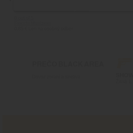
Fiocchi Buckshot 8,6 mm 33g 12/70
0
out of 5
Fiocchi Munizioni
0.85
€
Len na osobný odber
PREČO BLACK AREA
SHO
Dovoz zbraní a streliva
Žitná 1