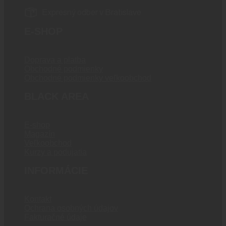
Expresný odber v Bratislave
E-SHOP
Doprava a platba
Obchodné podmienky
Obchodné podmienky veľkoobchod
BLACK AREA
E-shop
Magazín
Veľkoobchod
Kurzy a podujatia
INFORMÁCIE
Kontakt
Ochrana osobných údajov
Fakturačné údaje