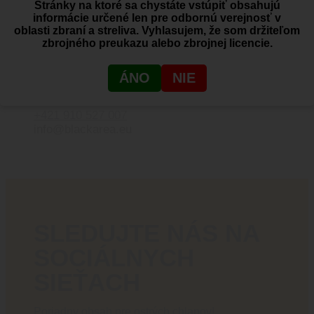
Stránky na ktoré sa chystáte vstúpiť obsahujú
Prístupný po registrácií
informácie určené len pre odbornú verejnosť v
VO účtu
oblasti zbraní a streliva. Vyhlasujem, že som držiteľom
zbrojného preukazu alebo zbrojnej licencie.
ÁNO
NIE
RADI VÁM
PORADÍME
+421 910 527 007
info@blackarea.eu
SLEDUJTE NÁS NA
SOCIÁLNYCH
SIEŤACH
Poriadny obsah pre ostrých chlapov!