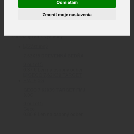
Odmietam
7,62x39
Zmeniť moje nastavenia
Zobrazujú sa 2 výsledky
7.62X39 DREVENNÁ BEDŇA
0
out of 5
0.37
€
Len na osobný odber
GECO 7,62X39 TARGET FMJ
8,0G
0
out of 5
Geco
0.80
€
Len na osobný odber