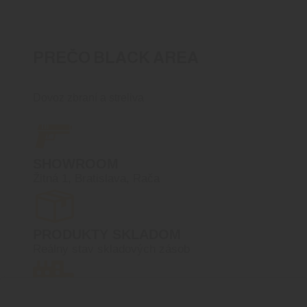
PREČO BLACK AREA
Dovoz zbraní a streliva
SHOWROOM
Žitná 1, Bratislava, Rača
PRODUKTY SKLADOM
Reálny stav skladových zásob
VEĽKOOBCHOD