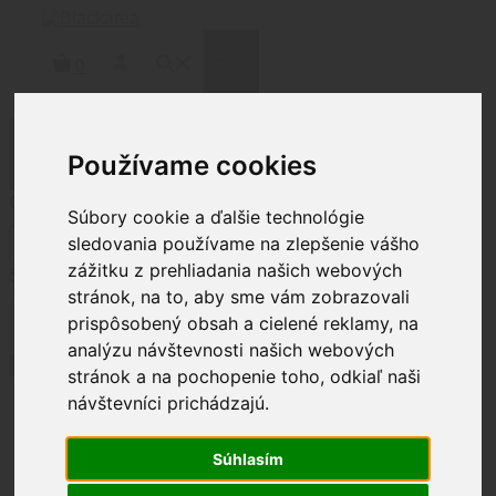
Preskočiť
na
obsah
MENU
0
Filtrovať produkty
Používame cookies
Zatvoriť
Cena
Súbory cookie a ďalšie technológie
sledovania používame na zlepšenie vášho
zážitku z prehliadania našich webových
Status
stránok, na to, aby sme vám zobrazovali
Stav
prispôsobený obsah a cielené reklamy, na
Na sklade
(
1
)
Nie je na sklade
(
1
)
analýzu návštevnosti našich webových
Použiť
stránok a na pochopenie toho, odkiaľ naši
návštevníci prichádzajú.
Domov
/
Strelivo
/
Puškové
Súhlasím
strelivo
/ 7,62x39