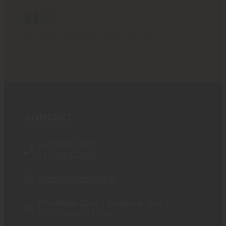
BlackArea © 2024 All rights reserved.
KONTAKT
+421 910 527 007
+421 910 537 007
obchod@blackarea.eu
Prevádzka: Žitná 1, Bratislava - Rača
(Po - Pia 9:00 - 17:00)