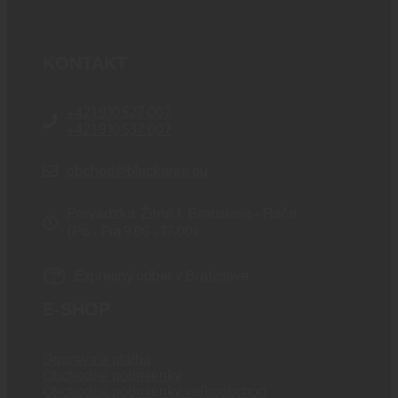
KONTAKT
+421 910 527 007
+421 910 537 007
obchod@blackarea.eu
Prevádzka: Žitná 1, Bratislava - Rača
(Po - Pia 9:00 - 17:00)
Expresný odber v Bratislave
E-SHOP
Doprava a platba
Obchodné podmienky
Obchodné podmienky veľkoobchod