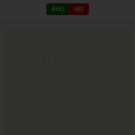
+421 910 527 007
info@blackarea.eu
ÁNO
NIE
SLEDUJTE NÁS NA
SOCIÁLNYCH
SIEŤACH
Poriadny obsah pre ostrých chlapov!
BlackArea © 2024 All rights reserved.