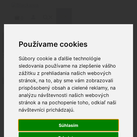
Preskočiť
na
obsah
MENU
0
Filtrovať produkty
Používame cookies
Zatvoriť
Status
Súbory cookie a ďalšie technológie
sledovania používame na zlepšenie vášho
Stav
Nie je na sklade
(
1
)
zážitku z prehliadania našich webových
stránok, na to, aby sme vám zobrazovali
Použiť
prispôsobený obsah a cielené reklamy, na
analýzu návštevnosti našich webových
Domov
/
Zbrane
/
Krátke
stránok a na pochopenie toho, odkiaľ naši
zbrane
/
Pištole
/ RUGER
návštevníci prichádzajú.
RUGER
Súhlasím