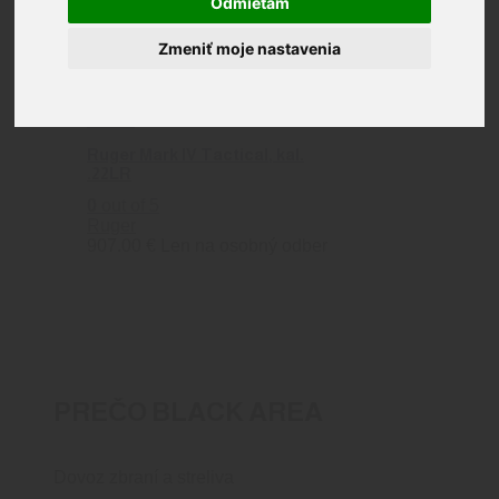
Odmietam
Zmeniť moje nastavenia
Zobrazený jediný výsledok
Ruger Mark IV Tactical, kal.
.22LR
0
out of 5
Ruger
907.00
€
Len na osobný odber
PREČO BLACK AREA
Dovoz zbraní a streliva