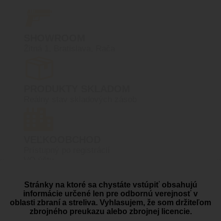
SHOWROOM
Žitná 1, Bratislava, Rača
PRODUKTY SKLADOM
Reálny stav skladových zásob
VEĽKOOBCHOD
Prístupný po registrácií
VO účtu
Stránky na ktoré sa chystáte vstúpiť obsahujú
informácie určené len pre odbornú verejnosť v
RADI VÁM
oblasti zbraní a streliva. Vyhlasujem, že som držiteľom
PORADÍME
zbrojného preukazu alebo zbrojnej licencie.