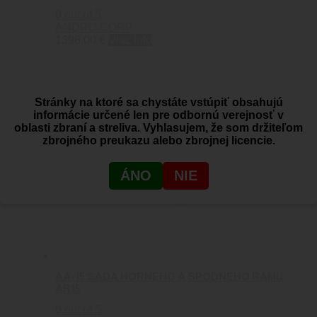
0
out of 5
ANDRO CORP
1398.00
€
Viac info
Stránky na ktoré sa chystáte vstúpiť obsahujú
informácie určené len pre odbornú verejnosť v
oblasti zbraní a streliva. Vyhlasujem, že som držiteľom
zbrojného preukazu alebo zbrojnej licencie.
ÁNO
NIE
AA-15 SADA HORNÉHO A SPODNÉHO RÁMU
AR15
0
out of 5