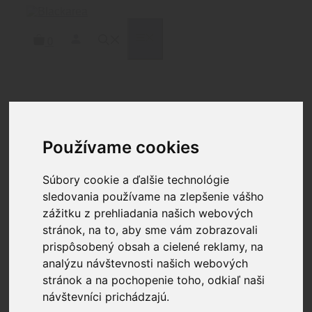
Preskočiť
na
obsah
MENU
0
Domov
/
Zbrane
/
Krátke zbrane
/
Krátke
samonabíjacie
/
ANDRO CORP
/ ANDRO CORP
AR15 300 HALO 10″
Používame cookies
Súbory cookie a ďalšie technológie
ANDRO CORP AR15 300
sledovania používame na zlepšenie vášho
zážitku z prehliadania našich webových
HALO 10″
stránok, na to, aby sme vám zobrazovali
prispôsobený obsah a cielené reklamy, na
1429.90
€
analýzu návštevnosti našich webových
stránok a na pochopenie toho, odkiaľ naši
Zažite všestrannosť a silu Andro Corp ACI-15 300
HALO 10.3 palcov – kompaktnej pištole AR-15.
návštevníci prichádzajú.