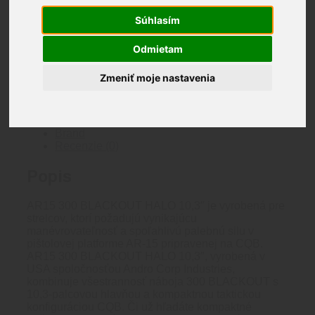
2 na sklade
Súhlasím
množstvo
ANDRO
Pridať do košíka
Odmietam
CORP
Katalógové číslo:
30010HB
Kategória:
ANDRO
AR15
CORP
Značka:
ANDRO CORP
Značka:
ANDRO
Zmeniť moje nastavenia
300
CORP
HALO
ANDRO CORP
10"
Popis
Brand
Recenzie (0)
Popis
AR15 300 BLACKOUT HALO 10,3″ je vyrobená pre
strelcov, ktorí požadujú vynikajúcu
manévrovateľnosť a spoľahlivú palebnú silu v
pištolovej platforme AR-15 pripravenej na CQB.
AR15 300 BLACKOUT HALO 10,3″, vyrobená v
USA spoločnosťou Andro Corp Industries,
kombinuje všestrannosť náboja 300 BLACKOUT s
10,3-palcovou hlavňou a kompaktnou taktickou
konfiguráciou CQB. Či už hľadáte kompaktné