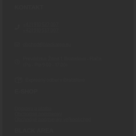
KONTAKT
+421 910 527 007
+421 910 537 007
obchod@blackarea.eu
Prevádzka: Žitná 1, Bratislava - Rača
(Po - Pia 9:00 - 17:00)
Expresný odber v Bratislave
E-SHOP
Doprava a platba
Obchodné podmienky
Obchodné podmienky veľkoobchod
BLACK AREA