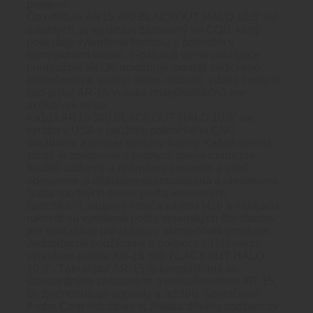
prostredí.
Čo odlišuje AR15 300 BLACKOUT HALO 10,3″ od
ostatných, je jej dizajn zameraný na CQB, ktorý
poskytuje vylepšenú kontrolu a pohodlie v
kompaktnom balení. 9-palcové voľne plávajúce
predpažbie MLOK umožňuje montáž taktického
príslušenstva, svetiel alebo rukovätí, vďaka čomu je
táto pištoľ AR-15 vysoko prispôsobiteľná pre
akúkoľvek misiu.
Každá AR15 300 BLACKOUT HALO 10,3″ sa
vyrába v USA s použitím pokročilého CNC
obrábania a prísnej kontroly kvality. Každá strelná
zbraň je zostavená s prísnymi toleranciami pre
hladké uloženie a optimálnu presnosť a pred
odoslaním je dôkladne skontrolovaná a otestovaná.
Sada spodných dielov podľa vojenských
špecifikácií, skupina nosiča záveru M16 a nabíjacia
rukoväť sú vyrobené podľa vojenských štandardov
pre spoľahlivú prevádzku v akomkoľvek prostredí.
Jednoduché používanie a podpora sú hlavnými
výhodami pištole AR-15 300 BLACKOUT HALO
10,3″. Táto pištoľ AR-15 je kompatibilná so
štandardnými zásobníkmi a príslušenstvom AR-15,
čo zjednodušuje upgrady a údržbu. Spoločnosť
Andro Corp Industries si získala dôveru nadšencov