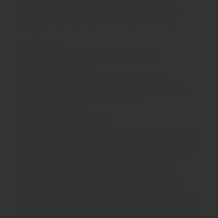
riešenie pre domácu obranu, alebo taktického
spoločníka na strelnicu, AR15 300 BLACKOUT
HALO 10,3″ poskytuje istotu a výkon v každej
situácii.
Špecifikácie
10,3-palcová hlaveň 4150 CMV Melonite
Twist 1/7
Podávacie rampy M4
Povrchová úprava odolná voči korózii QPQ
Plynový systém pištolovej dĺžky s nízkoprofilovým
plynovým blokom s priemerom .750
Tlmič plameňa A2
Závitom na hlavni 5/8×24
Kovaná spodná časť 7075
AR15 300 BLACKOUT HALO 10,3″ je navrhnutá pre
strelcov, ktorí uprednostňujú kompaktné rozmery bez
straty výkonu. Jej 10,3-palcová hlaveň 4150 CMV
Melonite so stúpaním 1/7 poskytuje pôsobivú
presnosť a stabilitu pri nadzvukových aj
podzvukových 300 nábojoch. Plynový systém s
pištolovou dĺžkou a nízkoprofilový plynový blok
priemeru .750 zaisťujú spoľahlivé cyklovanie, a to aj
pri rýchlej streľbe, zatiaľ čo povrchová úprava QPQ
odolná voči korózii chráni vašu zbraň v akomkoľvek