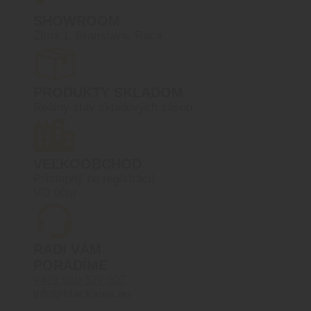
SHOWROOM
Žitná 1, Bratislava, Rača
PRODUKTY SKLADOM
Reálny stav skladových zásob
VEĽKOOBCHOD
Prístupný po registrácií
VO účtu
RADI VÁM
PORADÍME
+421 910 527 007
info@blackarea.eu