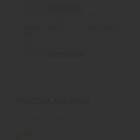
ANDRO CORP
774.90
€
Pridať do košíka
ANDRO CORP AR10 16″ 308 WIN DIVERGENT
MOD 1
0
out of 5
ANDRO CORP
2549.00
€
Pridať do košíka
PREČO BLACK AREA
Dovoz zbraní a streliva