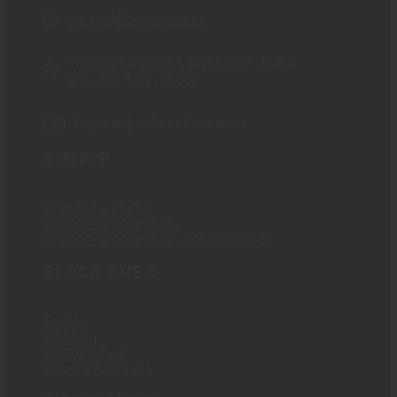
obchod@blackarea.eu
Prevádzka: Žitná 1, Bratislava - Rača
(Po - Pia 9:00 - 17:00)
Expresný odber v Bratislave
E-SHOP
Doprava a platba
Obchodné podmienky
Obchodné podmienky veľkoobchod
BLACK AREA
E-shop
Magazín
Veľkoobchod
Kurzy a podujatia