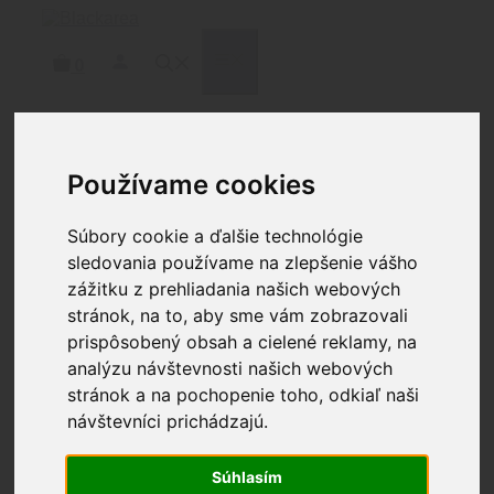
Preskočiť
na
obsah
MENU
0
Používame cookies
Domov
/
Doplnky
/
Raily
/ ARISAKA Rail Slider
Picatinny Rail M-Lok
Súbory cookie a ďalšie technológie
sledovania používame na zlepšenie vášho
zážitku z prehliadania našich webových
stránok, na to, aby sme vám zobrazovali
prispôsobený obsah a cielené reklamy, na
ARISAKA Rail Slider
analýzu návštevnosti našich webových
Picatinny Rail M-Lok
stránok a na pochopenie toho, odkiaľ naši
návštevníci prichádzajú.
78.90
€
Súhlasím
2 na sklade