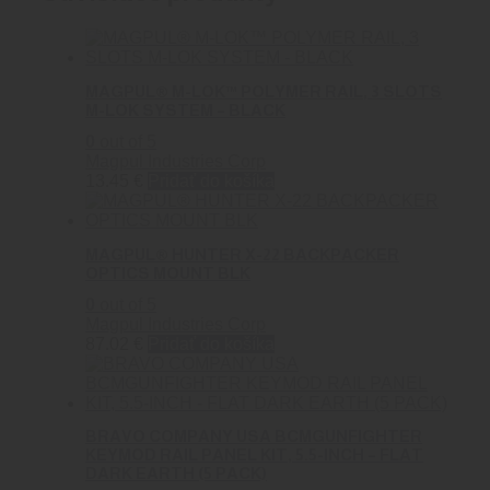
MAGPUL® M-LOK™ POLYMER RAIL, 3 SLOTS
M-LOK SYSTEM – BLACK
0
out of 5
Magpul Industries Corp
13.45
€
Pridať do košíka
MAGPUL® HUNTER X-22 BACKPACKER
OPTICS MOUNT BLK
0
out of 5
Magpul Industries Corp
87.02
€
Pridať do košíka
BRAVO COMPANY USA BCMGUNFIGHTER
KEYMOD RAIL PANEL KIT, 5.5-INCH – FLAT
DARK EARTH (5 PACK)