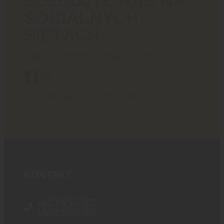
SLEDUJTE NÁS NA
SOCIÁLNYCH
SIEŤACH
Poriadny obsah pre ostrých chlapov!
BlackArea © 2024 All rights reserved.
KONTAKT
+421 910 527 007
+421 910 537 007