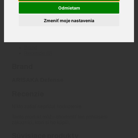
množstvo
Odmietam
ARISAKA
Pridať do košíka
Rail
Katalógové číslo:
RS-RAIL-6M
Kategória:
Raily
Zmeniť moje nastavenia
Slider
Značka:
ARISAKA Defense
Značka:
ARISAKA
Picatinny
Defense
Rail
ARISAKA Defense
M-
Lok
Brand
Recenzie (0)
Brand
ARISAKA Defense
Recenzie
Nikto zatiaľ nepridal hodnotenie.
Tento produkt môžu ohodnotiť len prihlásení
zákazníci, ktorí si ho kúpili.
Súvisiace produkty