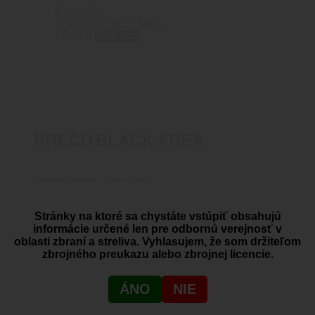
0
out of 5
Bravo Company USA
16.40
€
Viac info
PREČO BLACK AREA
Dovoz zbraní a streliva
Stránky na ktoré sa chystáte vstúpiť obsahujú
informácie určené len pre odbornú verejnosť v
oblasti zbraní a streliva. Vyhlasujem, že som držiteľom
SHOWROOM
zbrojného preukazu alebo zbrojnej licencie.
Žitná 1, Bratislava, Rača
ÁNO
NIE