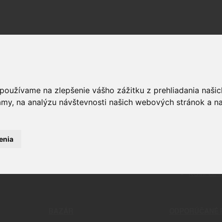
 používame na zlepšenie vášho zážitku z prehliadania naš
amy, na analýzu návštevnosti našich webových stránok a na
OPTIKA
ČISTENIE
RELIVO
PUŠKOHĽADY
CHÉMIA
STRELIVO
KOLIMÁTORY
ČISTIACE
LIVO
MONTÁŽE
BATTLE 
LIVO
PRÍSLUŠENSTVO A DOPLNKY
PATCHE
enia
KAMERY
NÁSTROJ
ĎALEKOHĽADY
NÁRADIE
DOPLNKY 
KOMPLET
EK REST STANDARD
BAZÁR
ODPORÚČANÉ 