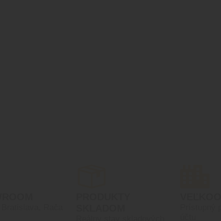
WROOM
PRODUKTY
VEĽKO
, Bratislava, Rača
SKLADOM
Prístupný 
účtu
Reálny stav skladových