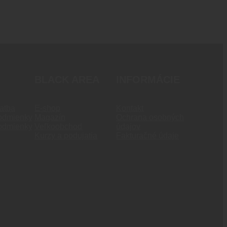
BLACK AREA
INFORMÁCIE
atba
E-shop
Kontakt
odmienky
Magazín
Ochrana osobných
odmienky
Veľkoobchod
údajov
Kurzy a podujatia
Fakturačné údaje