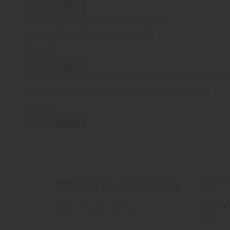
21.00
€
Viac info
BALISTAE REAR BAG EVO HNEDÁ
0
out of 5
Balistae Solutions
32.00
€
Viac info
BALISTAE CZ 452/455/457 MAG HOLDER ZELENÁ
0
out of 5
Balistae Solutions
16.90
€
Viac info
PREČO BLACK AREA
SHO
Dovoz zbraní a streliva
Žitná 1