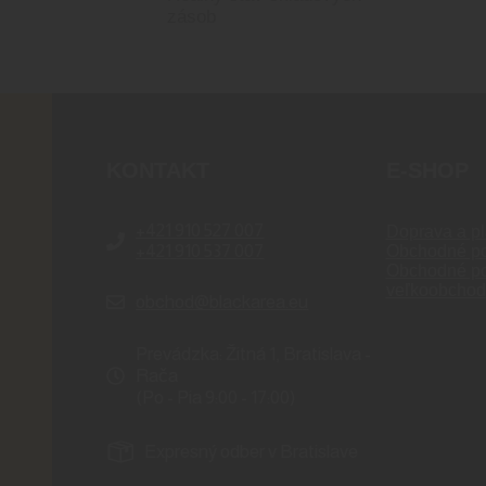
zásob
KONTAKT
E-SHOP
+421 910 527 007
Doprava a pl
+421 910 537 007
Obchodné p
Obchodné p
veľkoobchod
obchod@blackarea.eu
Prevádzka: Žitná 1, Bratislava -
Rača
(Po - Pia 9:00 - 17:00)
Expresný odber v Bratislave