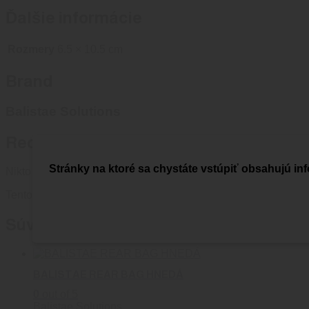
Ďalšie informácie
Rozmery
6.5 × 10.5 cm
Brand
Balistae Solutions
Recenzie
Stránky na ktoré sa chystáte vstúpiť obsahujú inf
Nikto zatiaľ nepridal hodnotenie.
Tento produkt môžu ohodnotiť len prihlásení zákazníci, ktorí si 
Súvisiace produkty
BALISTAE REAR BAG HNEDÁ
0
out of 5
Balistae Solutions