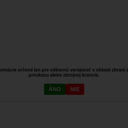
ormácie určené len pre odbornú verejnosť v oblasti zbraní 
preukazu alebo zbrojnej licencie.
ho kúpili.
ÁNO
NIE