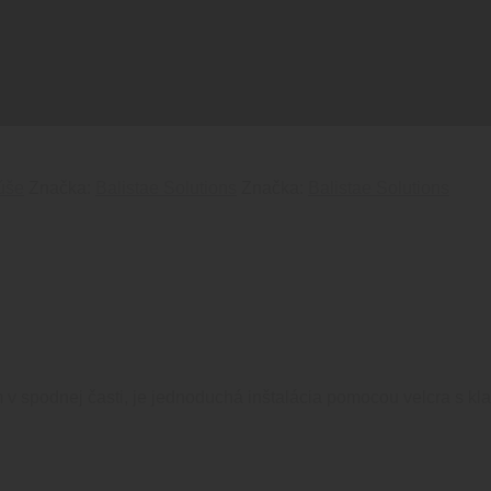
NDARD
 navrhnutá a vyrobená pre zvýšenie komfortu strelec počas fázy
úše
Značka:
Balistae Solutions
Značka:
Balistae Solutions
 spodnej časti, je jednoduchá inštalácia pomocou velcra s kla