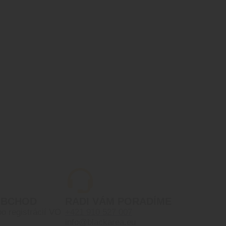
OBCHOD
RADI VÁM PORADÍME
po registrácií VO
+421 910 527 007
info@blackarea.eu