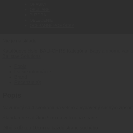
BALISTAE CHEEK REST STA
OPASKY
OKULIARE
PÚZDRA
OBLEČENIE
21.90
€
OCHRANNÉ POMÔCKY
Opierka líc je komfortná podpora líc z ekokože jemná na dotyk
Nie je na sklade
Katalógové číslo:
BALI-CHRS
Kategória:
Bagy a oporné vank
Balistae Solutions
Popis
Ďalšie informácie
Brand
Recenzie (0)
Popis
Navrhnutý so 4 svorkami na velcro a vybavený suchým zipsom v
Štandardné s dĺžkou 5cm na velcro na strane.
Dlhé s dĺžkou 10cm na každú stranu suchého