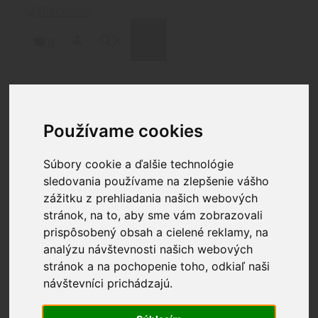
Preskočiť
na
obsah
MENU
0
Domov
/
Čistenie
/
Nástroje a
Používame cookies
nadstavce
/
Držiaky
/ BREAKTHROUGH® .22 CAL
MOSADZNÝ DRŽIAK NA PATCHE
Súbory cookie a ďalšie technológie
sledovania používame na zlepšenie vášho
BREAKTHROUGH® .22
zážitku z prehliadania našich webových
stránok, na to, aby sme vám zobrazovali
CAL MOSADZNÝ DRŽIAK
prispôsobený obsah a cielené reklamy, na
NA PATCHE
analýzu návštevnosti našich webových
stránok a na pochopenie toho, odkiaľ naši
návštevníci prichádzajú.
3.70
€
Udrží patche bezpečne pre aplikáciu