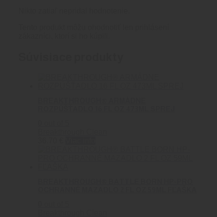
Nikto zatiaľ nepridal hodnotenie.
Tento produkt môžu ohodnotiť len prihlásení
zákazníci, ktorí si ho kúpili.
Súvisiace produkty
BREAKTHROUGH® ARMÁDNE
ROZPÚŠŤADLO 16 FL OZ 473ML SPREJ
0
out of 5
Breakthrough Clean
36.70
€
Viac info
BREAKTHROUGH® BATTLE BORN HP-PRO
OCHRANNÉ MAZADLO 2 FL OZ 59ML FĽAŠKA
0
out of 5
Breakthrough Clean