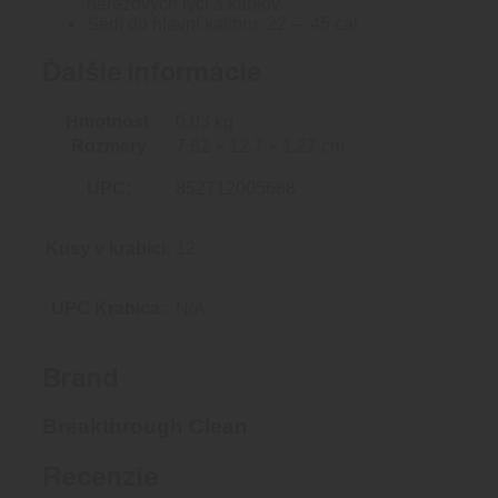
nerezových tyčí a káblov
Sedí do hlavní kalibru .22 – .45 cal
Ďalšie informácie
Hmotnosť
0.03 kg
Rozmery
7.62 × 12.7 × 1.27 cm
UPC:
852712005688
Kusy v krabici:
12
UPC Krabica:
N/A
Brand
Breakthrough Clean
Recenzie