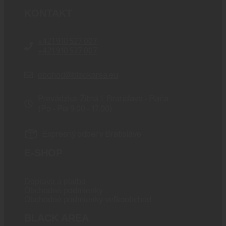
KONTAKT
+421 910 527 007
+421 910 537 007
obchod@blackarea.eu
Prevádzka: Žitná 1, Bratislava - Rača
(Po - Pia 9:00 - 17:00)
Expresný odber v Bratislave
E-SHOP
Doprava a platba
Obchodné podmienky
Obchodné podmienky veľkoobchod
BLACK AREA