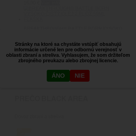
16.90
€
Viac info
BREAKTHROUGH® BATTLE BORN VYSOKO
ČISTÝ OLEJ 2 FL OZ 59ML FĽAŠKA
0
out of 5
Stránky na ktoré sa chystáte vstúpiť obsahujú
Breakthrough Clean
informácie určené len pre odbornú verejnosť v
12.90
€
Pridať do košíka
oblasti zbraní a streliva. Vyhlasujem, že som držiteľom
zbrojného preukazu alebo zbrojnej licencie.
ÁNO
NIE
PREČO BLACK AREA
Dovoz zbraní a streliva