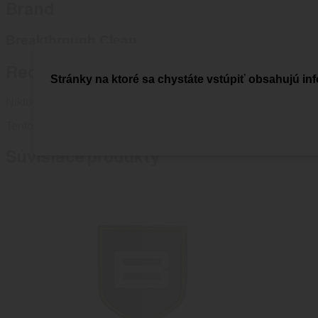
Brand
Breakthrough Clean
Recenzie
Stránky na ktoré sa chystáte vstúpiť obsahujú inf
Nikto zatiaľ nepridal hodnotenie.
Tento produkt môžu ohodnotiť len prihlásení zákazníci, ktorí si 
Súvisiace produkty