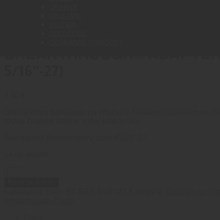
OPASKY
OKULIARE
PÚZDRA
OBLEČENIE
OCHRANNÉ POMÔCKY
BREAKTHROUGH® ADAPTÉR NA
5/16″-27)
2.50
€
Odolný 8mm nádstavec na vŕtačku k čistiacim súpravám na čiste
rýchle čistenie hlavne vašej brokovnice.
Štandardný Brokovnicový závit #5/16”-27
14 na sklade
množstvo
BREAKTHROUGH®
Pridať do košíka
ADAPTÉR
Katalógové číslo:
BT-SRA-5/16"-27
Kategória:
Doplnky na čis
NA
Breakthrough Clean
TYČ
PRE
Popis