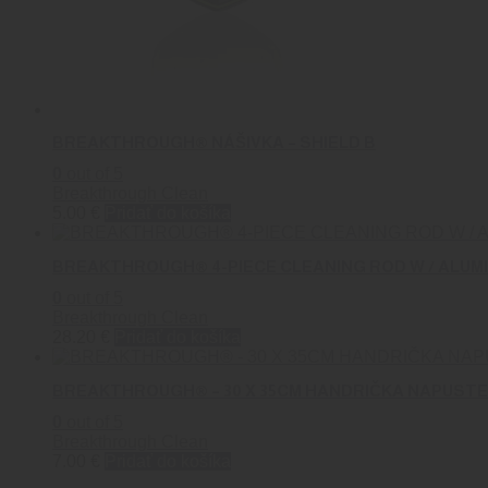
BREAKTHROUGH® NÁŠIVKA – SHIELD B
0
out of 5
Breakthrough Clean
5.00
€
Pridať do košíka
BREAKTHROUGH® 4-PIECE CLEANING ROD W / ALUM
0
out of 5
Breakthrough Clean
28.20
€
Pridať do košíka
BREAKTHROUGH® – 30 X 35CM HANDRIČKA NAPUST
0
out of 5
Breakthrough Clean
7.00
€
Pridať do košíka