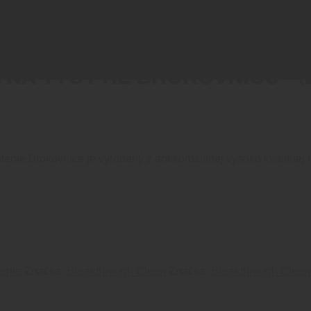
 TYČ PRE BROKOVNICU – (ZÁ
nie Brokovnice je vyrobený z antikorozívnej vysoko kvalitnej n
tenie
Značka:
Breakthrough Clean
Značka:
Breakthrough Clean