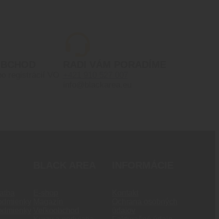
OBCHOD
RADI VÁM PORADÍME
po registrácií VO
+421 910 527 007
info@blackarea.eu
BLACK AREA
INFORMÁCIE
atba
E-shop
Kontakt
odmienky
Magazín
Ochrana osobných
odmienky
Veľkoobchod
údajov