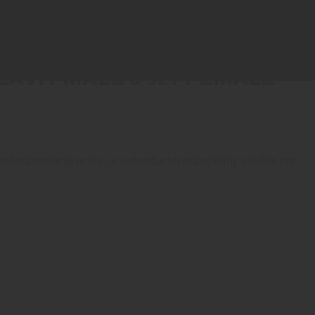
VIT MALE 8-32 / FEMALE
ehrdzavejúcej ocele, je jednoducho pripojiteľný vŕtačke pre