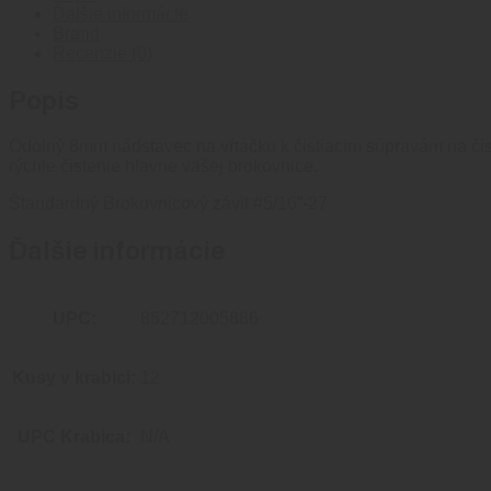
BROKOVNICU
Ďalšie informácie
–
Brand
(ZÁVIT
Recenzie (0)
MALE
8-
Popis
32
/
Odolný 8mm nádstavec na vŕtačku k čistiacim súpravám na čiste
FEMALE
rýchle čistenie hlavne vašej brokovnice.
5/16"-27)
Štandardný Brokovnicový závit #5/16”-27
Ďalšie informácie
UPC:
852712005886
Kusy v krabici:
12
UPC Krabica:
N/A