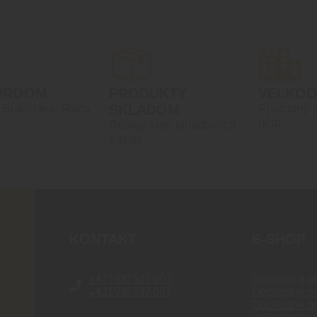
WROOM
PRODUKTY
VEĽKO
, Bratislava, Rača
SKLADOM
Prístupný 
účtu
Reálny stav skladových
zásob
KONTAKT
E-SHOP
+421 910 527 007
Doprava a pl
+421 910 537 007
Obchodné p
Obchodné p