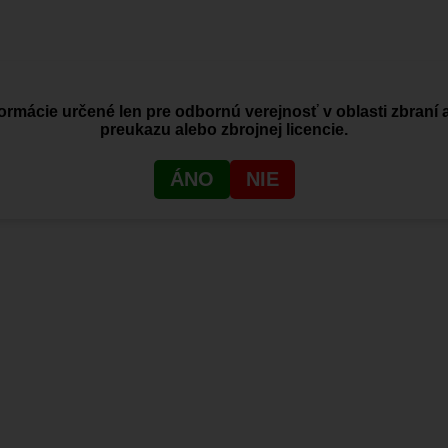
ormácie určené len pre odbornú verejnosť v oblasti zbraní 
preukazu alebo zbrojnej licencie.
ÁNO
NIE
ho kúpili.