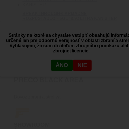
BREAKTHROUGH® ARMÁDNE
ROZPÚŠŤADLO – 5GL 18.92 LITRA KANISTER
0
out of 5
Breakthrough Clean
Stránky na ktoré sa chystáte vstúpiť obsahujú informá
595.90
€
Viac info
určené len pre odbornú verejnosť v oblasti zbraní a strel
Vyhlasujem, že som držiteľom zbrojného preukazu ale
zbrojnej licencie.
ÁNO
NIE
PREČO BLACK AREA
Dovoz zbraní a streliva
SHOWROOM