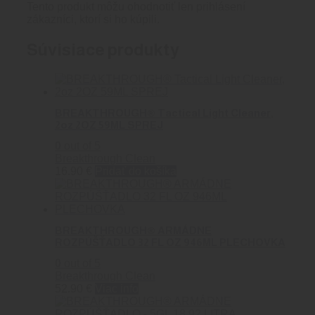
Tento produkt môžu ohodnotiť len prihlásení
zákazníci, ktorí si ho kúpili.
Súvisiace produkty
BREAKTHROUGH® Tactical Light Cleaner,
2oz 2OZ 59ML SPREJ
0
out of 5
Breakthrough Clean
16.90
€
Pridať do košíka
BREAKTHROUGH® ARMÁDNE
ROZPÚŠŤADLO 32 FL OZ 946ML PLECHOVKA
0
out of 5
Breakthrough Clean
52.90
€
Viac info