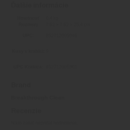
Ďalšie informácie
Hmotnosť
0.4 kg
Rozmery
7.62 × 7.62 × 25.4 cm
UPC:
852712005046
Kusy v krabici:
9
UPC Krabica:
852712005961
Brand
Breakthrough Clean
Recenzie
Nikto zatiaľ nepridal hodnotenie.