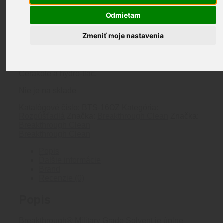
Breakthrough rozúšťadlo armádnej kvality je úplne
Odmietam
bezpečné rozpúšťadlo bez zápachu, ktoré pomáha
odstraňovať všetky uhlíkové, olovenné nečistoty a
Zmeniť moje nastavenia
zanesenie hlavne, takže vám umožní vyčistiť úplne
bezo zvyškov. Tento nehorľavý vojenský čistiaci
prostriedok nikdy nezafarbí vaše drevené, plastové
alebo polymérne komponenty a je tiež bezpečný na
Cerakote a hydro-tlač.
Nie je na sklade
Katalógové číslo:
BTS-16OZ
Kategória:
Rozpúšťadlá
Značka:
Breakthrough Clean
Značka:
Breakthrough Clean
Breakthrough Clean
Popis
Ďalšie informácie
Brand
Recenzie (0)
Popis
Breakthrough® Military Grade Solvent je úplne