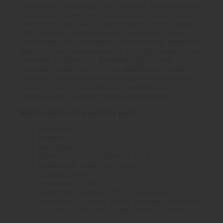
bezpečné rozpúšťadlo bez zápachu, ktoré pomáha
odstraňovať všetky nečistoty z uhlíka, olova a iných
nánosov hlavne, takže tvám umožní vyčistiť úplne
bezo zvyškov. Tento nehorľavý vojenský čistiaci
prostriedok nikdy nezafarbí vaše drevené, plastové
alebo polymérne komponenty a je tiež bezpečný na
Cerakote a hydro-tlač. Breakthrough® čistič
vojenskej triedy čistí rýchlo a efektívne pri použití
menšieho množstva produktu ako iné riešenia na
čistenie zbraní. Rozpúšťadlo Breakthrough®
Military-Grade Solvent má bod vzplanutia 65.5 ° C.
Medzi vlastnosti a výhody patrí:
Netoxický
Nefarbiaci
Bez zápachu
Nehorľavý (bod vzplanutia 65.5 ° C)
Odstraňuje všetky nečistoty
Žiadne zvyšky
Vyrobené v USA
Skutočne neutrálne pH, čo znamená, že je
bezpečný na drevo, plasty, polyméry, cerakoty
a / alebo hydroprinty vašej strelnej zbrane