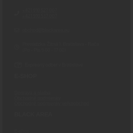
+421 910 527 007
+421 910 537 007
obchod@blackarea.eu
Prevádzka: Žitná 1, Bratislava - Rača
(Po - Pia 9:00 - 17:00)
Expresný odber v Bratislave
E-SHOP
Doprava a platba
Obchodné podmienky
Obchodné podmienky veľkoobchod
BLACK AREA
E-shop