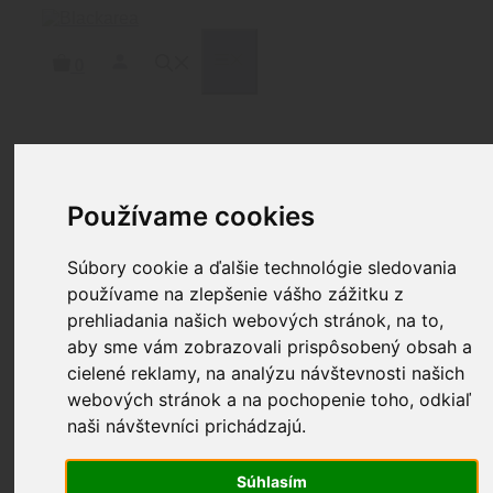
Preskočiť
na
obsah
MENU
0
Domov
/
Čistenie
/
Chémia
/
Rozpúšťadlá
/ BREAKTHR
ARMÁDNE ROZPÚŠŤADLO 16 FL OZ 473ML
Používame cookies
SPREJ
Súbory cookie a ďalšie technológie sledovania
používame na zlepšenie vášho zážitku z
BREAKTHROUGH®
prehliadania našich webových stránok, na to,
ARMÁDNE
aby sme vám zobrazovali prispôsobený obsah a
cielené reklamy, na analýzu návštevnosti našich
ROZPÚŠŤADLO 16 FL OZ
webových stránok a na pochopenie toho, odkiaľ
473ML SPREJ
naši návštevníci prichádzajú.
36.70
€
Súhlasím