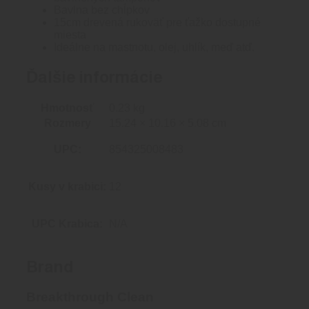
Bavlna bez chĺpkov
15cm drevená rukoväť pre ťažko dostupné
miesta
Ideálne na mastnotu, olej, uhlík, meď atď.
Ďalšie informácie
Hmotnosť
0.23 kg
Rozmery
15.24 × 10.16 × 5.08 cm
UPC:
854325008483
Kusy v krabici:
12
UPC Krabica:
N/A
Brand
Breakthrough Clean