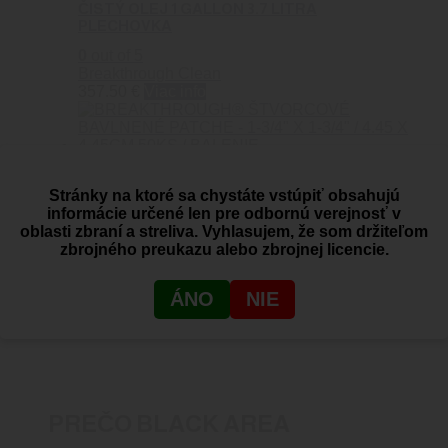
ČISTÝ OLEJ 1 GALLON 3.7 LITRA
PLECHOVKA
0
out of 5
Breakthrough Clean
357.50
€
Viac info
BREAKTHROUGH® ŠTVORCOVÉ BAVLNENÉ
PATCHE – 1-3/4″ X 1-3/4″ / 4.45 X 4.45CM 50KS
Stránky na ktoré sa chystáte vstúpiť obsahujú
/ BALENIE
informácie určené len pre odbornú verejnosť v
oblasti zbraní a streliva. Vyhlasujem, že som držiteľom
0
out of 5
zbrojného preukazu alebo zbrojnej licencie.
Breakthrough Clean
5.80
€
Pridať do košíka
ÁNO
NIE
PREČO BLACK AREA