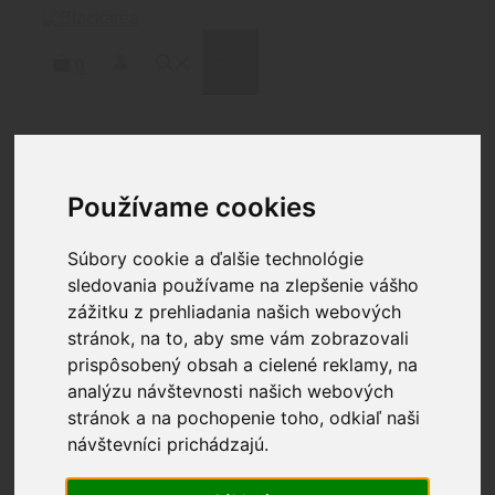
Preskočiť
na
obsah
MENU
0
Domov
/
Čistenie
/
Patche
/ BREAKTHROUGH®
BAVLNENÉ TAMPÓNY – 15CM (200KS /
Používame cookies
BALENIE)
Súbory cookie a ďalšie technológie
sledovania používame na zlepšenie vášho
zážitku z prehliadania našich webových
stránok, na to, aby sme vám zobrazovali
BREAKTHROUGH®
prispôsobený obsah a cielené reklamy, na
BAVLNENÉ TAMPÓNY –
analýzu návštevnosti našich webových
stránok a na pochopenie toho, odkiaľ naši
15CM (200KS / BALENIE)
návštevníci prichádzajú.
9.70
€