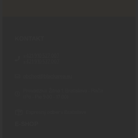
KONTAKT
+421 910 527 007
+421 910 537 007
obchod@blackarea.eu
Prevádzka: Žitná 1, Bratislava - Rača
(Po - Pia 9:00 - 17:00)
Expresný odber v Bratislave
E-SHOP