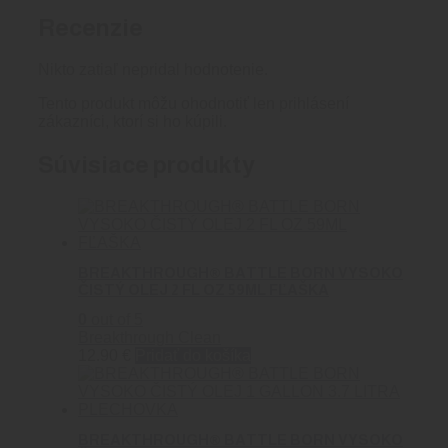
Recenzie
Nikto zatiaľ nepridal hodnotenie.
Tento produkt môžu ohodnotiť len prihlásení
zákazníci, ktorí si ho kúpili.
Súvisiace produkty
BREAKTHROUGH® BATTLE BORN VYSOKO
ČISTÝ OLEJ 2 FL OZ 59ML FĽAŠKA
0
out of 5
Breakthrough Clean
12.90
€
Pridať do košíka
BREAKTHROUGH® BATTLE BORN VYSOKO