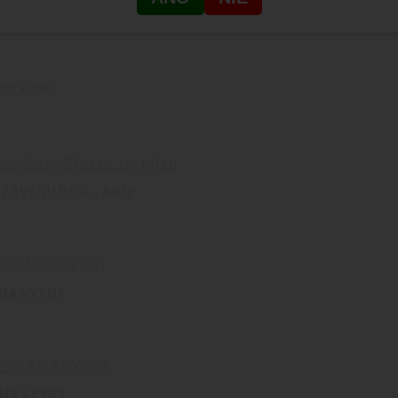
ho kúpili.
ZÁVERU BCG – AR10
NA VÝVRT
NA VÝVRT