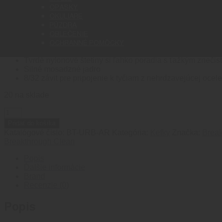
BREAKTHROUGH® KEFKA N
OPASKY
OKULIARE
PÚZDRA
OBLEČENIE
3.90
€
OCHRANNÉ POMÔCKY
Sedí na AR upper receivers pre presné čistenie
Tvrdé nylonové štetiny si ľahko poradia s ťažkým znečis
Silné mosadzné jadro
8/32 závit pre pripojenie k tyčiam z nehrdzavejúcej oce
20 na sklade
množstvo
BREAKTHROUGH®
Pridať do košíka
KEFKA
Katalógové číslo:
BT-URB-AR
Kategória:
Kefky
Značka:
Break
NA
Breakthrough Clean
UPPER
Popis
Ďalšie informácie
Brand
Recenzie (0)
Popis