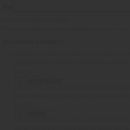
Recenzie
Nikto zatiaľ nepridal hodnotenie.
Tento produkt môžu ohodnotiť len prihlásení zákazníci, ktorí si 
Súvisiace produkty
BREAKTHROUGH® FOSFOR BRONZ KEFKA NA NOSIČ 
0
out of 5
Breakthrough Clean
4.90
€
Pridať do košíka
BREAKTHROUGH® 410 BORE FOSFOR BRONZ KEFKA 
0
out of 5
Breakthrough Clean
4.90
€
Viac info
BREAKTHROUGH® 12 GAUGE FOSFOR BRONZ KEFKA 