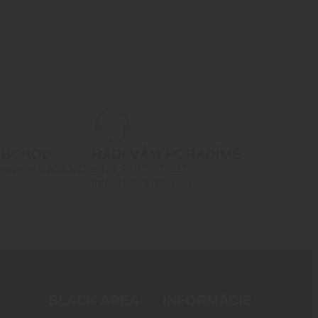
OBCHOD
RADI VÁM PORADÍME
po registrácií VO
+421 910 527 007
info@blackarea.eu
BLACK AREA
INFORMÁCIE