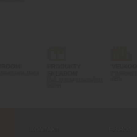
WROOM
PRODUKTY
VEĽKO
, Bratislava, Rača
SKLADOM
Prístupný 
účtu
Reálny stav skladových
zásob
KONTAKT
E-SHOP