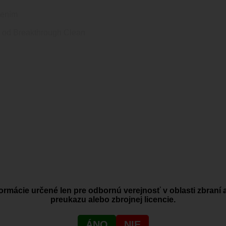
tením
le od Breakthrough Clean
ormácie určené len pre odbornú verejnosť v oblasti zbraní 
preukazu alebo zbrojnej licencie.
ÁNO
NIE