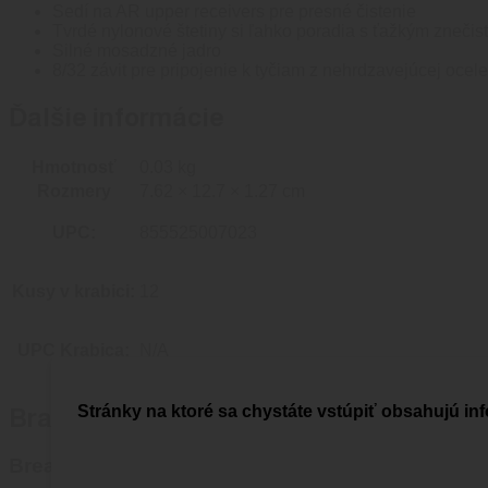
Sedí na AR upper receivers pre presné čistenie
Tvrdé nylonové štetiny si ľahko poradia s ťažkým znečis
Silné mosadzné jadro
8/32 závit pre pripojenie k tyčiam z nehrdzavejúcej oce
Ďalšie informácie
Hmotnosť
0.03 kg
Rozmery
7.62 × 12.7 × 1.27 cm
UPC:
855525007023
Kusy v krabici:
12
UPC Krabica:
N/A
Stránky na ktoré sa chystáte vstúpiť obsahujú inf
Brand
Breakthrough Clean