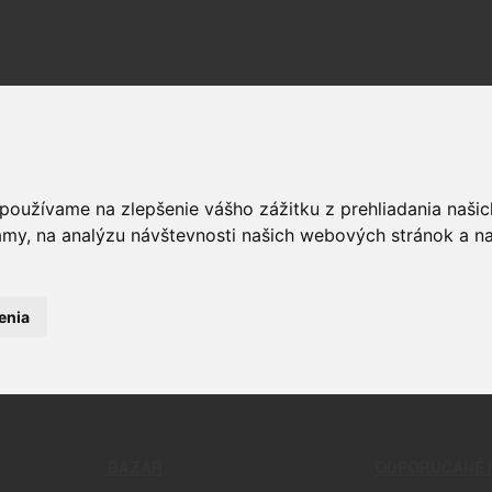
 používame na zlepšenie vášho zážitku z prehliadania naš
OPTIKA
ČISTENIE
amy, na analýzu návštevnosti našich webových stránok a na
RELIVO
PUŠKOHĽADY
CHÉMIA
STRELIVO
KOLIMÁTORY
ČISTIACE
LIVO
MONTÁŽE
BATTLE 
LIVO
PRÍSLUŠENSTVO A DOPLNKY
PATCHE
enia
KAMERY
NÁSTROJ
ĎALEKOHĽADY
NÁRADIE
DOPLNKY 
KOMPLET
OUGH® KEFKA NA UPPER
BAZÁR
ODPORÚČANÉ 