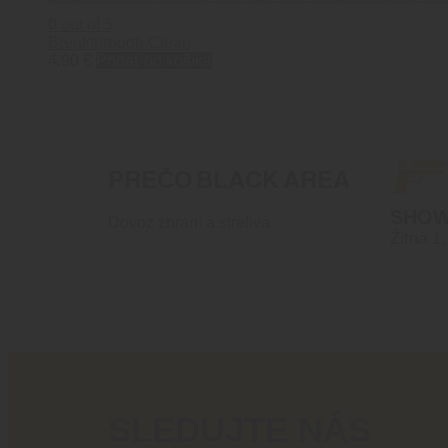
0
out of 5
Breakthrough Clean
4.90
€
Pridať do košíka
PREČO BLACK AREA
SHO
Dovoz zbraní a streliva
Žitná 1
SLEDUJTE NÁS