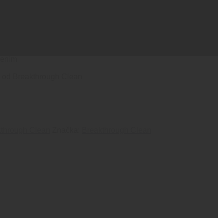
A UPPER
tením
le od Breakthrough Clean
through Clean
Značka:
Breakthrough Clean