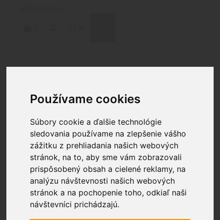
Preskočiť
na
obsah
MENU
0
Domov
/
Čistenie
/
Nástroje a
nadstavce
/ BREAKTHROUGH® Magazine Brush –
Používame cookies
AR15
Súbory cookie a ďalšie technológie
sledovania používame na zlepšenie vášho
zážitku z prehliadania našich webových
stránok, na to, aby sme vám zobrazovali
prispôsobený obsah a cielené reklamy, na
analýzu návštevnosti našich webových
stránok a na pochopenie toho, odkiaľ naši
BREAKTHROUGH®
návštevníci prichádzajú.
Magazine Brush – AR15