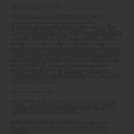
Podrobnosti o produkte
Zabezpečte, aby vaše zásobníky AR-15 boli
bezchybné pomocou kefy na zásobníky
Breakthrough Clean Technologies® – AR15. Táto
jedinečne navrhnutá kefa účinne čistí všetky nánosy
vo vnútri zásobníka a poskytuje vynikajúcu údržbu
pre optimálny výkon. Vybavený odolnou nylonovou
kefou s tuhými štetinami zaručuje dôkladné čistenie.
Ergonomická rukoväť ponúka pohodlné uchopenie,
čo uľahčuje používanie. Táto kefa na zásobníky pre
platformu AR-15, je základným nástrojom pre
každého majiteľa AR-15. Dôverujte spoločnosti
Breakthrough Clean Technologies® pre výnimočnú
kvalitu a spoľahlivosť.
Vlastnosti produktu
UNIKÁTNY DIZAJN: Umožňuje vám jednoducho
vyčistiť všetky nahromadené nečistoty vo vnútri
zásobníka pre dôkladnú údržbu.
ODOLNÁ NYLONOVÁ KEFA: Obsahuje tuhé
štetiny, ktoré zaisťujú efektívne a dlhotrvajúce
čistenie.