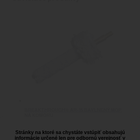
BREAKTHROUGH® AR-15 BAVLNENÝ MOP
NA KOMORU
0
out of 5
Breakthrough Clean
Stránky na ktoré sa chystáte vstúpiť obsahujú
5.40
€
Pridať do košíka
informácie určené len pre odbornú verejnosť v