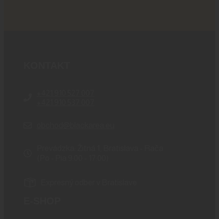
KONTAKT
+421 910 527 007
+421 910 537 007
obchod@blackarea.eu
Prevádzka: Žitná 1, Bratislava - Rača
(Po - Pia 9:00 - 17:00)
Expresný odber v Bratislave
E-SHOP