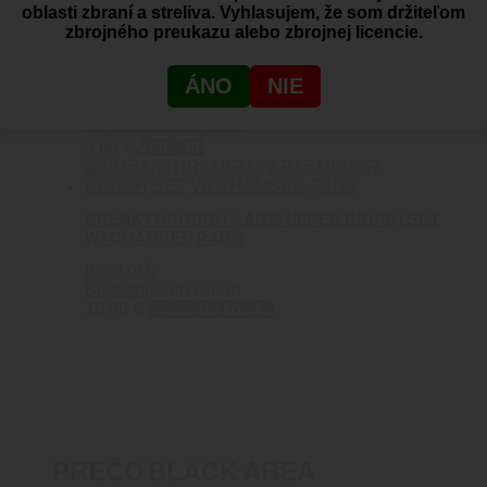
oblasti zbraní a streliva. Vyhlasujem, že som držiteľom
zbrojného preukazu alebo zbrojnej licencie.
BREAKTHROUGH® .17 CAL BAVLNENÝ MOP
NA VÝVRT HLAVNE
ÁNO
NIE
0
out of 5
Breakthrough Clean
3.60
€
Viac info
BREAKTHROUGH® AR15 UPPER BRUSH SET
W/ CHAMBER PADS
0
out of 5
Breakthrough Clean
19.90
€
Pridať do košíka
PREČO BLACK AREA