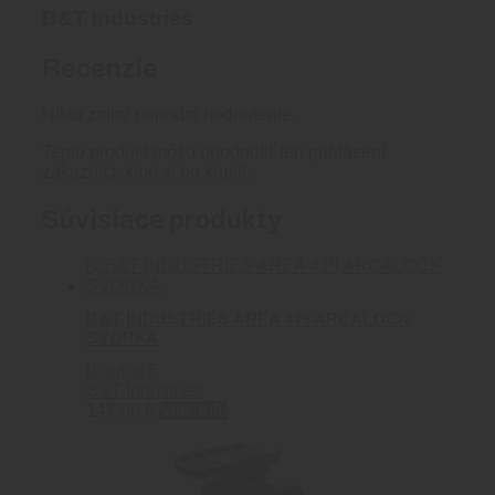
B&T Industries
Recenzie
Nikto zatiaľ nepridal hodnotenie.
Tento produkt môžu ohodnotiť len prihlásení
zákazníci, ktorí si ho kúpili.
Súvisiace produkty
B&T INDUSTRIES AREA 419 ARCALOCK
SVORKA
0
out of 5
B&T Industries
147.00
€
Viac info