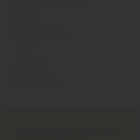
Reálny stav skladových zásob
VEĽKOOBCHOD
Prístupný po registrácií
VO účtu
RADI VÁM
PORADÍME
+421 910 527 007
info@blackarea.eu
SLEDUJTE NÁS NA