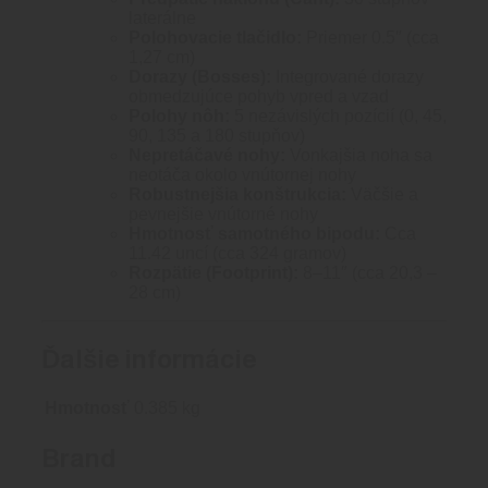
laterálne
Polohovacie tlačidlo:
Priemer 0.5″ (cca
1,27 cm)
Dorazy (Bosses):
Integrované dorazy
obmedzujúce pohyb vpred a vzad
Polohy nôh:
5 nezávislých pozícií (0, 45,
90, 135 a 180 stupňov)
Nepretáčavé nohy:
Vonkajšia noha sa
neotáča okolo vnútornej nohy
Robustnejšia konštrukcia:
Väčšie a
pevnejšie vnútorné nohy
Hmotnosť samotného bipodu:
Cca
11.42 uncí (cca 324 gramov)
Rozpätie (Footprint):
8–11″ (cca 20,3 –
28 cm)
Ďalšie informácie
Hmotnosť
0.385 kg
Brand