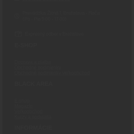
Prevádzka: Žitná 1, Bratislava - Rača
(Po - Pia 9:00 - 17:00)
Expresný odber v Bratislave
E-SHOP
Doprava a platba
Obchodné podmienky
Obchodné podmienky veľkoobchod
BLACK AREA
E-shop
Magazín
Veľkoobchod
Kurzy a podujatia
INFORMÁCIE