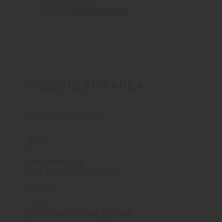
B&T Industries
459.00
€
Pridať do košíka
PREČO BLACK AREA
Dovoz zbraní a streliva
SHOWROOM
Žitná 1, Bratislava, Rača
PRODUKTY SKLADOM