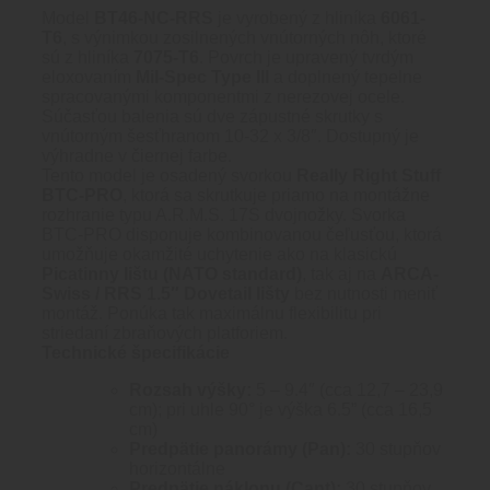
Model
BT46-NC-RRS
je vyrobený z hliníka
6061-
T6
, s výnimkou zosilnených vnútorných nôh, ktoré
sú z hliníka
7075-T6
. Povrch je upravený tvrdým
eloxovaním
Mil-Spec Type III
a doplnený tepelne
spracovanými komponentmi z nerezovej ocele.
Súčasťou balenia sú dve zápustné skrutky s
vnútorným šesťhranom 10-32 x 3/8″. Dostupný je
výhradne v čiernej farbe.
Tento model je osadený svorkou
Really Right Stuff
BTC-PRO
, ktorá sa skrutkuje priamo na montážne
rozhranie typu A.R.M.S. 17S dvojnožky. Svorka
BTC-PRO
disponuje kombinovanou čeľusťou, ktorá
umožňuje okamžité uchytenie ako na klasickú
Picatinny lištu (NATO standard)
, tak aj na
ARCA-
Swiss / RRS 1.5″ Dovetail lišty
bez nutnosti meniť
montáž. Ponúka tak maximálnu flexibilitu pri
striedaní zbraňových platforiem.
Technické špecifikácie
Rozsah výšky:
5 – 9.4″ (cca 12,7 – 23,9
cm); pri uhle 90° je výška 6.5” (cca 16,5
cm)
Predpätie panorámy (Pan):
30 stupňov
horizontálne
Predpätie náklonu (Cant):
30 stupňov