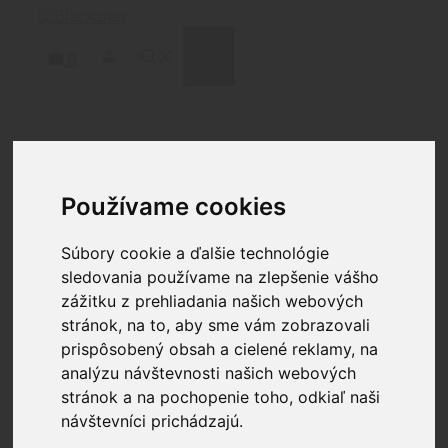
Preskočiť
na
obsah
MENU
0
Domov
/
Doplnky
/
Bipody
/ B&T INDUSTRIES
BT46-NC-RRS
Používame cookies
Súbory cookie a ďalšie technológie
B&T INDUSTRIES BT46-
sledovania používame na zlepšenie vášho
NC-RRS
zážitku z prehliadania našich webových
stránok, na to, aby sme vám zobrazovali
prispôsobený obsah a cielené reklamy, na
579.00
€
analýzu návštevnosti našich webových
Dvojnožka pre presnú sniper pušku
stránok a na pochopenie toho, odkiaľ naši
1 na sklade
návštevníci prichádzajú.