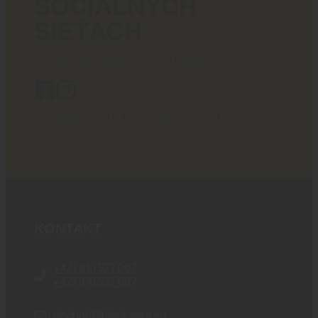
SOCIÁLNYCH
SIEŤACH
Poriadny obsah pre ostrých chlapov!
BlackArea © 2024 All rights reserved.
KONTAKT
+421 910 527 007
+421 910 537 007
obchod@blackarea.eu