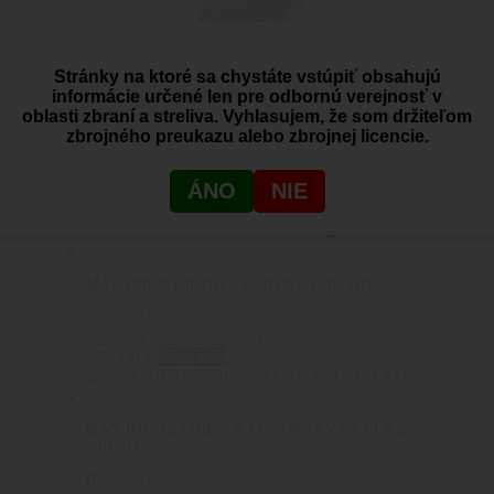
Stránky na ktoré sa chystáte vstúpiť obsahujú
informácie určené len pre odbornú verejnosť v
oblasti zbraní a streliva. Vyhlasujem, že som držiteľom
zbrojného preukazu alebo zbrojnej licencie.
ÁNO
NIE
MAGPUL® BIPOD – SLING STUD QD
0
out of 5
Magpul Industries Corp
199.00
€
Viac info
B&T INDUSTRIES BT10-LW17 V8 ATLAS
BIPOD
0
out of 5