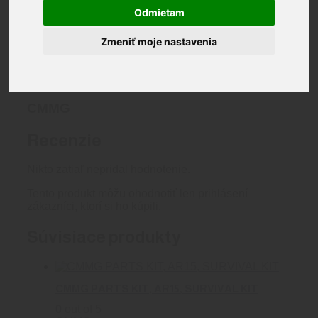
CMMG
Odmietam
Brand
Zmeniť moje nastavenia
Recenzie (0)
Brand
CMMG
Recenzie
Nikto zatiaľ nepridal hodnotenie.
Tento produkt môžu ohodnotiť len prihlásení
zákazníci, ktorí si ho kúpili.
Súvisiace produkty
CMMG PARTS KIT, AR15, SURVIVAL KIT
0
out of 5