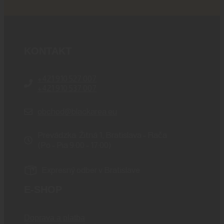
KONTAKT
+421 910 527 007
+421 910 537 007
obchod@blackarea.eu
Prevádzka: Žitná 1, Bratislava - Rača
(Po - Pia 9:00 - 17:00)
Expresný odber v Bratislave
E-SHOP
Doprava a platba