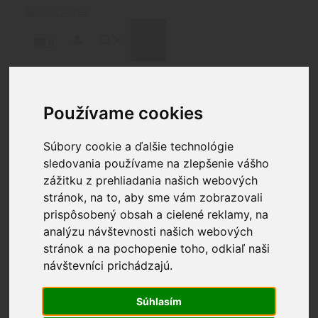
Preskočiť
na
obsah
MENU
0
Používame cookies
Domov
/
Zbrane
/
Diely
/ CMMG EJECTOR, MK3
Súbory cookie a ďalšie technológie
CMMG EJECTOR, MK3
sledovania používame na zlepšenie vášho
zážitku z prehliadania našich webových
stránok, na to, aby sme vám zobrazovali
8.01
€
prispôsobený obsah a cielené reklamy, na
Vyhadzovač Mk3
analýzu návštevnosti našich webových
stránok a na pochopenie toho, odkiaľ naši
3 na sklade
návštevníci prichádzajú.
množstvo
CMMG
Pridať do košíka
EJECTOR,
Súhlasím
Katalógové číslo:
38BA4C4
Kategória:
Diely
MK3
Značka:
CMMG
Značka:
CMMG