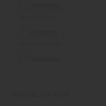
CMMG
95.00
€
Pridať do košíka
CMMG EJECTOR, AR15
0
out of 5
CMMG
8.97
€
Pridať do košíka
CMMG EXTRACTOR, MK3
0
out of 5
CMMG
46.33
€
Pridať do košíka
PREČO BLACK AREA