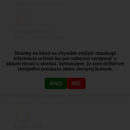
Dovoz zbraní a streliva
SHOWROOM
Žitná 1, Bratislava, Rača
Stránky na ktoré sa chystáte vstúpiť obsahujú
informácie určené len pre odbornú verejnosť v
PRODUKTY SKLADOM
oblasti zbraní a streliva. Vyhlasujem, že som držiteľom
Reálny stav skladových zásob
zbrojného preukazu alebo zbrojnej licencie.
ÁNO
NIE
VEĽKOOBCHOD
Prístupný po registrácií
VO účtu
RADI VÁM