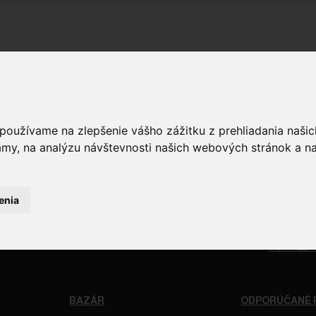
 používame na zlepšenie vášho zážitku z prehliadania naš
OPTIKA
ČISTENIE
amy, na analýzu návštevnosti našich webových stránok a na
RELIVO
PUŠKOHĽADY
CHÉMIA
STRELIVO
KOLIMÁTORY
ČISTIACE
LIVO
MONTÁŽE
BATTLE 
LIVO
PRÍSLUŠENSTVO A DOPLNKY
PATCHE
enia
KAMERY
NÁSTROJ
ĎALEKOHĽADY
NÁRADIE
DOPLNKY 
KOMPLET
NACONDA .44 MAGNUM, 6″ BARREL
BAZÁR
ODPORÚČANÉ 