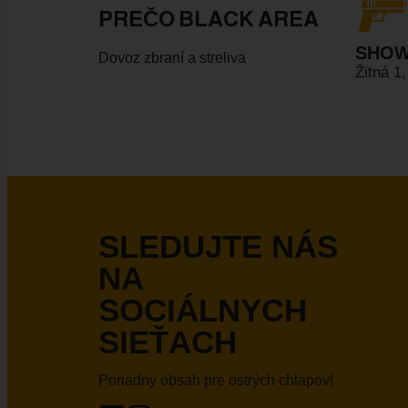
PREČO BLACK AREA
SHO
Dovoz zbraní a streliva
Žitná 1
SLEDUJTE NÁS
NA
SOCIÁLNYCH
SIEŤACH
Poriadny obsah pre ostrých chlapov!