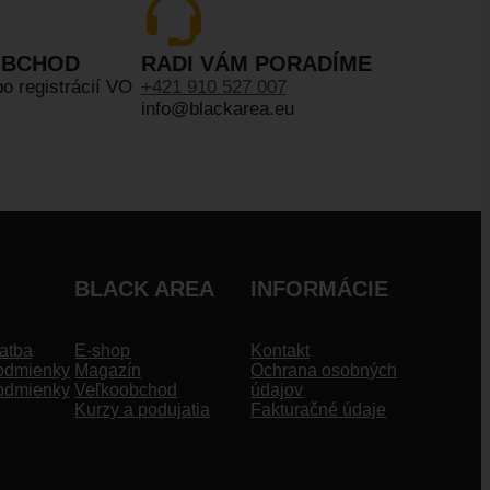
OBCHOD
RADI VÁM PORADÍME
po registrácií VO
+421 910 527 007
info@blackarea.eu
BLACK AREA
INFORMÁCIE
atba
E-shop
Kontakt
odmienky
Magazín
Ochrana osobných
odmienky
Veľkoobchod
údajov
Kurzy a podujatia
Fakturačné údaje