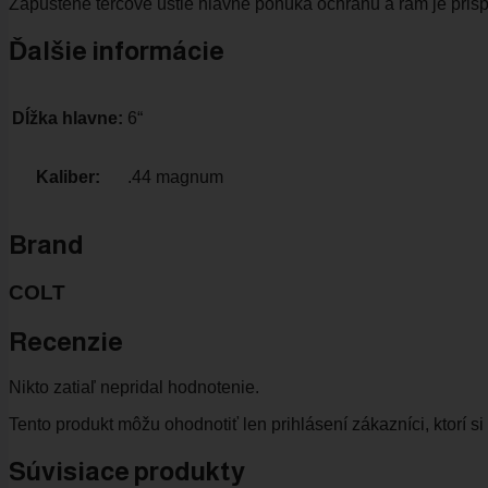
Zapustené terčové ústie hlavne ponúka ochranu a rám je pri
Ďalšie informácie
Dĺžka hlavne:
6“
Kaliber:
.44 magnum
Brand
COLT
Recenzie
Nikto zatiaľ nepridal hodnotenie.
Tento produkt môžu ohodnotiť len prihlásení zákazníci, ktorí si 
Súvisiace produkty