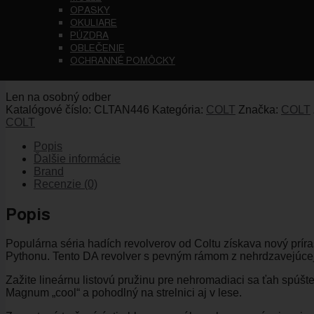
COLT ANACONDA .44 MAGNU
OPASKY
OKULIARE
PÚZDRA
OBLEČENIE
2439.50
€
OCHRANNÉ POMÔCKY
Legendárny revolver od spoločnosti COLT
Len na osobný odber
Katalógové číslo:
CLTAN446
Kategória:
COLT
Značka:
COLT
COLT
Popis
Ďalšie informácie
Brand
Recenzie (0)
Popis
Populárna séria hadích revolverov od Coltu získava nový pr
Pythonu. Tento DA revolver s pevným rámom z nehrdzavejúcej
Zažite lineárnu listovú pružinu pre nehromadiaci sa ťah spúšt
Magnum „cool“ a pohodlný na strelnici aj v lese.