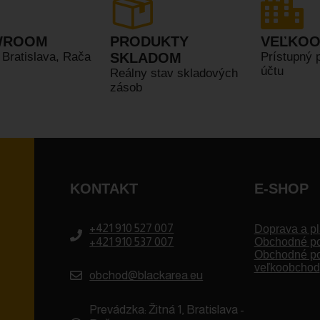
WROOM
PRODUKTY
VEĽKO
, Bratislava, Rača
SKLADOM
Prístupný 
účtu
Reálny stav skladových
zásob
KONTAKT
E-SHOP
+421 910 527 007
Doprava a pl
+421 910 537 007
Obchodné p
Obchodné p
veľkoobchod
obchod@blackarea.eu
Prevádzka: Žitná 1, Bratislava -