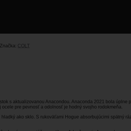
M, 6″ BARREL
Značka:
COLT
írastok s aktualizovanou Anacondou. Anaconda 2021 bola úplne
 ocele pre pevnosť a odolnosť je hodný svojho rodokmeňa.
e hladký ako sklo. S rukoväťami Hogue absorbujúcimi spätný ráz