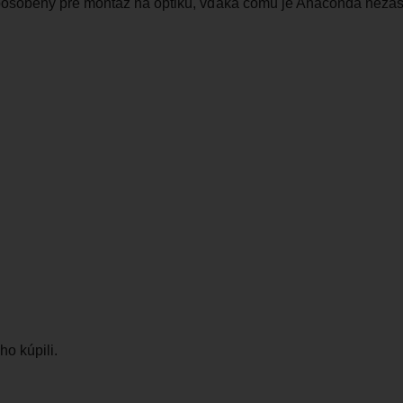
spôsobený pre montáž na optiku, vďaka čomu je Anaconda nezas
ho kúpili.