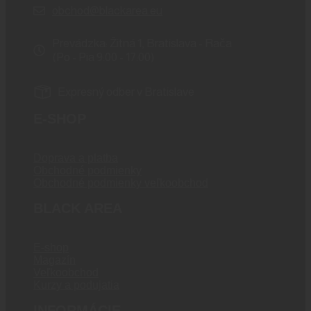
obchod@blackarea.eu
Prevádzka: Žitná 1, Bratislava - Rača
(Po - Pia 9:00 - 17:00)
Expresný odber v Bratislave
E-SHOP
Doprava a platba
Obchodné podmienky
Obchodné podmienky veľkoobchod
BLACK AREA
E-shop
Magazín
Veľkoobchod
Kurzy a podujatia
INFORMÁCIE