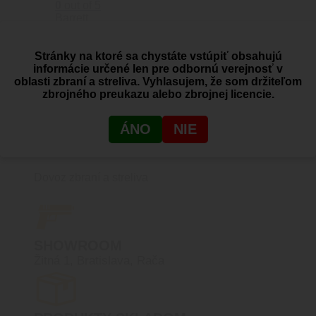
0
out of 5
Barrett
142.48
€
Pridať do košíka
Stránky na ktoré sa chystáte vstúpiť obsahujú
informácie určené len pre odbornú verejnosť v
oblasti zbraní a streliva. Vyhlasujem, že som držiteľom
zbrojného preukazu alebo zbrojnej licencie.
ÁNO
NIE
PREČO BLACK AREA
Dovoz zbraní a streliva
SHOWROOM
Žitná 1, Bratislava, Rača