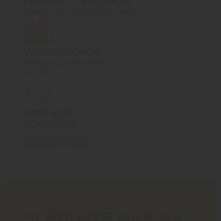
PRODUKTY SKLADOM
Reálny stav skladových zásob
VEĽKOOBCHOD
Prístupný po registrácií
VO účtu
RADI VÁM
PORADÍME
+421 910 527 007
info@blackarea.eu
SLEDUJTE NÁS NA