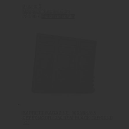
0
out of 5
Magpul Industries Corp
234.90
€
Pridať do košíka
BARRETT MAGAZINE, .308 WIN/6.5
CREEDMOOR /.260 REM, BLACK, 10 ROUND
„C“