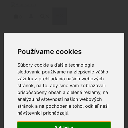
Preskočiť
na
obsah
MENU
0
Domov
/
Doplnky
/
Zásobníky
/ CPD DURAMAG SS
Používame cookies
30RD 5.56/300BLK – NEREZOVÝ ZÁSOBNÍK –
ČIERNY
Súbory cookie a ďalšie technológie
sledovania používame na zlepšenie vášho
zážitku z prehliadania našich webových
stránok, na to, aby sme vám zobrazovali
prispôsobený obsah a cielené reklamy, na
analýzu návštevnosti našich webových
stránok a na pochopenie toho, odkiaľ naši
CPD DURAMAG SS 30RD
návštevníci prichádzajú.
5.56/300BLK –
Súhlasím