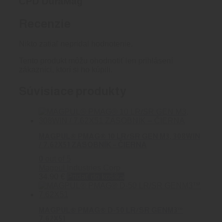
CPD DuraMag
Recenzie
Nikto zatiaľ nepridal hodnotenie.
Tento produkt môžu ohodnotiť len prihlásení
zákazníci, ktorí si ho kúpili.
Súvisiace produkty
MAGPUL® PMAG® 10 LR/SR GEN M3, 308WIN
/ 7.62X51 ZÁSOBNÍK – ČIERNA
0
out of 5
Magpul Industries Corp
34.90
€
Pridať do košíka
MAGPUL® PMAG® D-50 LR/SR GENM3™
7.62X51