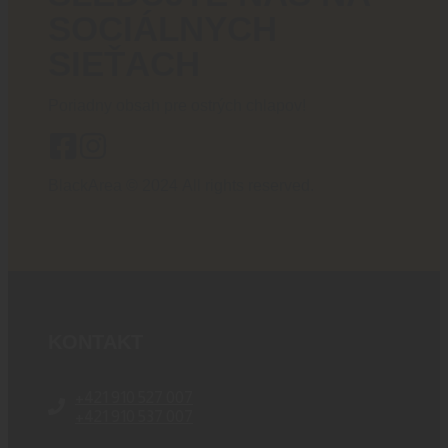
SOCIÁLNYCH
SIEŤACH
Poriadny obsah pre ostrých chlapov!
BlackArea © 2024 All rights reserved.
KONTAKT
+421 910 527 007
+421 910 537 007