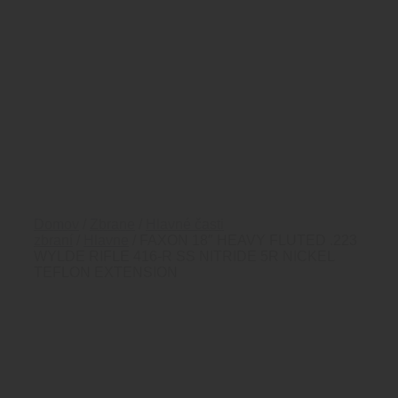
Domov
/
Zbrane
/
Hlavné časti
zbraní
/
Hlavne
/ FAXON 18″ HEAVY FLUTED .223
WYLDE RIFLE 416-R SS NITRIDE 5R NICKEL
TEFLON EXTENSION