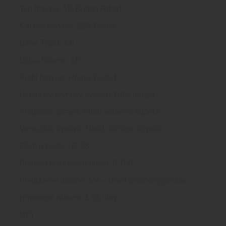
Typ hlavne: 5R Button Rifled
Kaliber hlavne: .223 Wylde
Barel Twist: 1:8
Dĺžka hlavne: 18″
Profil hlavne: Heavy Fluted
Hlavňový plynový systém: Rifle length
Vnútorná úprava: Nitrid soľného kúpeľa
Vonkajšia úprava: Nitrid soľného kúpeľa
Závit na ústí: 1/2-28
Priemer plynového bloku: 0,750″
Predĺženie hlavne: M4 – Nikel teflónový povlak
Hmotnosť hlavne: 1,95 libry
MPI