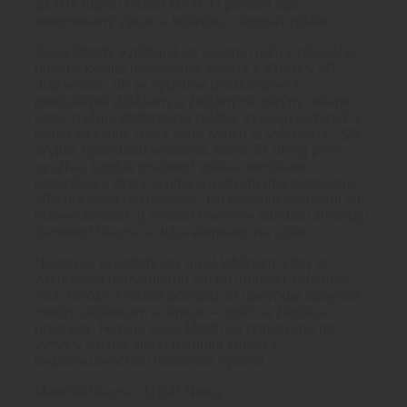
SÉRIA hlavní Faxon MATCH posúva náš
renomovaný výkon a hodnotu o stupeň vyššie.
Séria Match, vyrábaná vo vlastnej réžii z tyčového
bloku v kvalite hlavňoviny, začína s 416-R v 5R
drážkovaní. 5R je hybridné drážkovanie s
protiľahlými drážkami a zníženými ostrými uhlami,
ktoré znižujú deformáciu plášťa, zvyšujú rýchlosť a
ľahko sa čistia. Naša séria Match je vybavená .223
Wylde, hybridnou komorou, ktorú 5R rifling plne
využíva. Lepšia presnosť vďaka menšiemu
poskočeniu strely, a plne a individuálne testované
MPI pre vašu bezpečnosť. Po prísnom testovaní sú
hlaveň zvnútra aj zvonka ošetrené nitridom zlepšujú
životnosť hlavne a držia elementy na uzde.
Nástavec je potiahnutý nikel teflónom, ktorý si
zachováva neuveriteľnú suchú lubricitu, odolnosť
proti korózii a vďaka povlaku sa upevňuje spojenie
medzi nástavcom a rámom – opäť sa zlepšuje
presnosť. Hlavne série Match sú pripravené na
výzvy v službe alebo pípnutie timeru s
bezkonkurenčnou hodnotou výkonu.
Materiál hlavne: 416-R Nerez