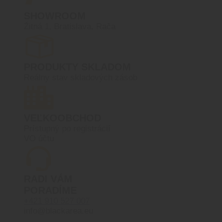
SHOWROOM
Žitná 1, Bratislava, Rača
PRODUKTY SKLADOM
Reálny stav skladových zásob
VEĽKOOBCHOD
Prístupný po registrácií
VO účtu
RADI VÁM
PORADÍME
+421 910 527 007
info@blackarea.eu