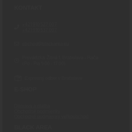
KONTAKT
+421 910 527 007
+421 910 537 007
obchod@blackarea.eu
Prevádzka: Žitná 1, Bratislava - Rača
(Po - Pia 9:00 - 17:00)
Expresný odber v Bratislave
E-SHOP
Doprava a platba
Obchodné podmienky
Obchodné podmienky veľkoobchod
BLACK AREA