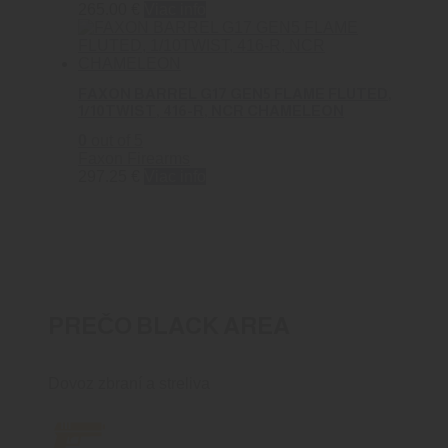
265.00
€
Viac info
FAXON BARREL G17 GEN5 FLAME FLUTED,
1/10TWIST, 416-R, NCR CHAMELEON
0
out of 5
Faxon Firearms
297.25
€
Viac info
PREČO BLACK AREA
Dovoz zbraní a streliva