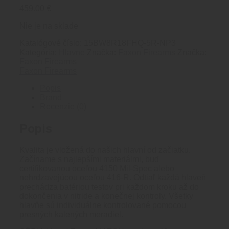
459.00
€
Nie je na sklade
Katalógové číslo:
15BW8R18FHQ-5R-NP3
Kategória:
Hlavne
Značka:
Faxon Firearms
Značka:
Faxon Firearms
Faxon Firearms
Popis
Brand
Recenzie (0)
Popis
Kvalita je vložená do našich hlavní od začiatku.
Začíname s najlepšími materiálmi, buď
certifikovanou oceľou 4150 Mil-Spec alebo
nehrdzavejúcou oceľou 416-R. Odtiaľ každá hlaveň
prechádza batériou testov pri každom kroku až do
dokončenia v nitride a konečnej kontroly. Všetky
hlavňe sú individuálne kontrolované pomocou
presných kalených meradiel.