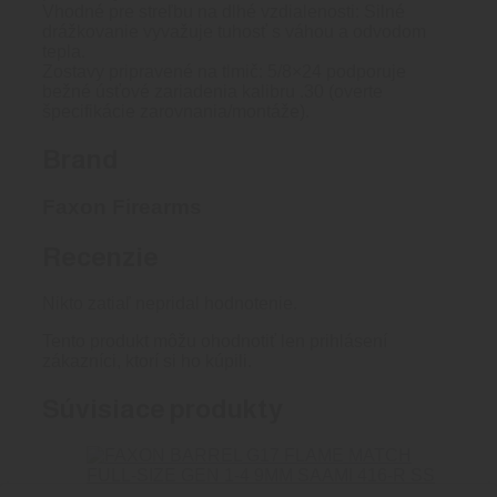
Vhodné pre streľbu na dlhé vzdialenosti: Silné
drážkovanie vyvažuje tuhosť s váhou a odvodom
tepla.
Zostavy pripravené na tlmič: 5/8×24 podporuje
bežné úsťové zariadenia kalibru .30 (overte
špecifikácie zarovnania/montáže).
Brand
Faxon Firearms
Recenzie
Nikto zatiaľ nepridal hodnotenie.
Tento produkt môžu ohodnotiť len prihlásení
zákazníci, ktorí si ho kúpili.
Súvisiace produkty