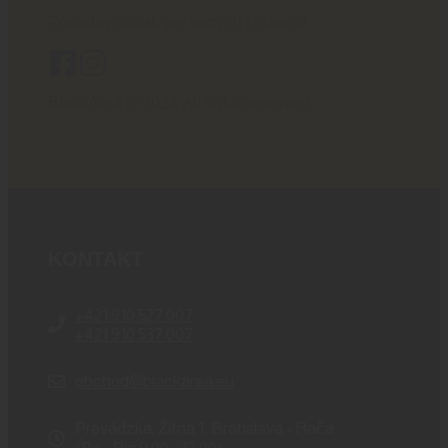
Poriadny obsah pre ostrých chlapov!
BlackArea © 2024 All rights reserved.
KONTAKT
+421 910 527 007
+421 910 537 007
obchod@blackarea.eu
Prevádzka: Žitná 1, Bratislava - Rača