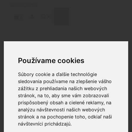
Preskočiť
na
obsah
MENU
0
Domov
/
Zbrane
/
Hlavné časti
zbraní
/
Hlavne
/ FAXON FIREARMS 20″ HEAVY
FLUTED .308 WIN
Používame cookies
Súbory cookie a ďalšie technológie
sledovania používame na zlepšenie vášho
zážitku z prehliadania našich webových
stránok, na to, aby sme vám zobrazovali
prispôsobený obsah a cielené reklamy, na
analýzu návštevnosti našich webových
stránok a na pochopenie toho, odkiaľ naši
návštevníci prichádzajú.
FAXON FIREARMS 20″