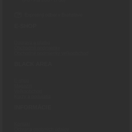
(Po - Pia 9:00 - 17:00)
Expresný odber v Bratislave
E-SHOP
Doprava a platba
Obchodné podmienky
Obchodné podmienky veľkoobchod
BLACK AREA
E-shop
Magazín
Veľkoobchod
Kurzy a podujatia
INFORMÁCIE
Kontakt
Ochrana osobných údajov