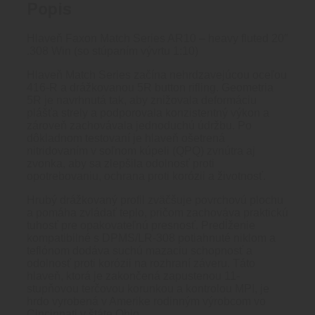
Popis
Hlaveň Faxon Match Series AR10 – heavy fluted 20″
.308 Win (so stúpaním vývrtu 1:10)
Hlaveň Match Series začína nehrdzavejúcou oceľou
416-R a drážkovanou 5R button rifling. Geometria
5R je navrhnutá tak, aby znižovala deformáciu
plášťa strely a podporovala konzistentný výkon a
zároveň zachovávala jednoduchú údržbu. Po
dôkladnom testovaní je hlaveň ošetrená
nitridovaním v soľnom kúpeli (QPQ) zvnútra aj
zvonka, aby sa zlepšila odolnosť proti
opotrebovaniu, ochrana proti korózii a životnosť.
Hrubý drážkovaný profil zväčšuje povrchovú plochu
a pomáha zvládať teplo, pričom zachováva praktickú
tuhosť pre opakovateľnú presnosť. Predĺženie
kompatibilné s DPMS/LR-308 potiahnuté niklom a
teflónom dodáva suchú mazaciu schopnosť a
odolnosť proti korózii na rozhraní záveru. Táto
hlaveň, ktorá je zakončená zapustenou 11-
stupňovou terčovou korunkou a kontrolou MPI, je
hrdo vyrobená v Amerike rodinným výrobcom vo
Cincinnati v štáte Ohio.