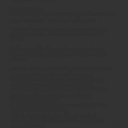
Kľúčové výhody
Odolnosť série Match: Nitrid QPQ zvnútra aj zvonka
pomáha odolávať korózii a opotrebovaniu.
Hrubé drážkovanie: Zvyšuje chladiacu plochu a
znižuje hmotnosť, pričom zachováva praktickú
tuhosť.
Drážkovanie 5R: Navrhnuté tak, aby znižovalo
deformáciu plášťa a podporovalo jednoduchšie
čistenie.
Nehrdzavejúca oceľ 416-R: Vynikajúca pre presné
hlavne a konzistentné tepelné správanie.
Nikel-teflónové predĺženie: Suchá lubrikácia a
odolnosť proti korózii na rozhraní záveru.
Presná korunka: Zapustená 11° terčová korunka
pomáha chrániť presnosť pri ústí hlavne.
Ideálne prípady použitia
Presné AR10: Osvedčená konfigurácia 20″ .308
WIN pre praktickú presnosť.
Súťaže a terčová streľba: Odolná nitridová
povrchová úprava podporuje výcvik s vysokým
počtom výstrelov.