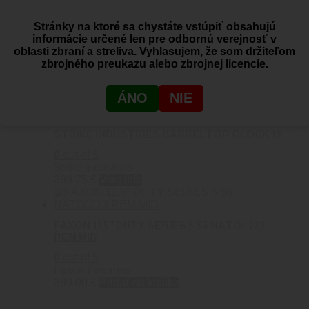
FAXON BARREL G17 FLAME MATCH FULL-
Stránky na ktoré sa chystáte vstúpiť obsahujú
SIZE GEN 1-4 9MM SAAMI 416-R SS QPQ
informácie určené len pre odbornú verejnosť v
NITRIDE NEOCHROMATIC
oblasti zbraní a streliva. Vyhlasujem, že som držiteľom
zbrojného preukazu alebo zbrojnej licencie.
0
out of 5
Faxon Firearms
297.25
€
Pridať do košíka
ÁNO
NIE
STRIKE INDUSTRIES BARREL FOR GLOCK 19
0
out of 5
Strike Industries
399.75
€
Viac info
FAXON 11,5″ DUTY SERIES 5.56 NATO/.223
REM MID
0
out of 5
Faxon Firearms
399.00
€
Pridať do košíka