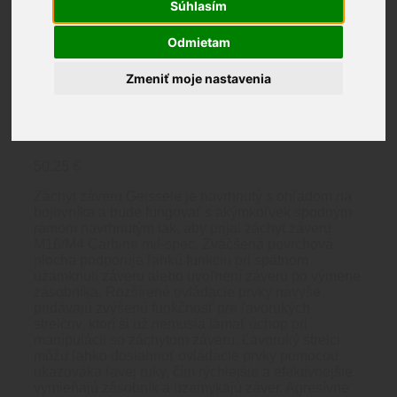
Súhlasím
Odmietam
GEISSELE®
Zmeniť moje nastavenia
AUTOMATICS
MARITIME BOLT CATCH
50.25
€
Záchyt záveru Geissele je navrhnutý s ohľadom na
bojovníka a bude fungovať s akýmkoľvek spodným
rámom navrhnutým tak, aby prijal záchyt záveru
M16/M4 Carbine mil-spec. Zväčšená povrchová
plocha podporuje ľahkú funkciu pri spätnom
uzamknutí záveru alebo uvoľnení záveru po výmene
zásobníka. Rozšírené ovládacie prvky navyše
pridávajú zvýšenú funkčnosť pre ľavorukých
strelcov, ktorí si už nemusia lámať úchop pri
manipulácii so záchytom záveru. Ľavoruký strelci
môžu ľahko dosiahnuť ovládacie prvky pomocou
ukazováka ľavej ruky, čím rýchlejšie a efektívnejšie
vymieňajú zásobník a uzamykajú záver. Agresívne