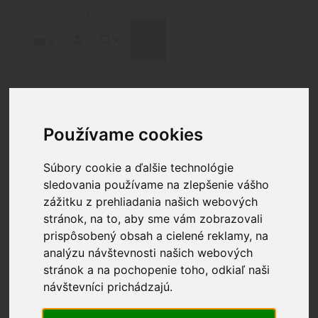
Preskočiť
na
obsah
MENU
0
Domov
/
Zbrane
/
Diely
/ GEISSELE®
AUTOMATICS MARITIME BOLT CATCH
Používame cookies
Súbory cookie a ďalšie technológie
sledovania používame na zlepšenie vášho
zážitku z prehliadania našich webových
stránok, na to, aby sme vám zobrazovali
prispôsobený obsah a cielené reklamy, na
analýzu návštevnosti našich webových
stránok a na pochopenie toho, odkiaľ naši
návštevníci prichádzajú.