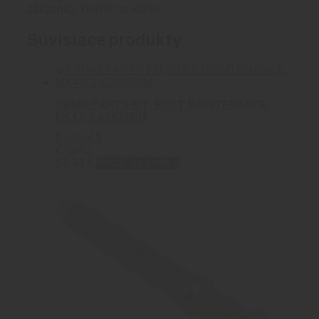
zákazníci, ktorí si ho kúpili.
Súvisiace produkty
CMMG PARTS KIT, BOLT MAINTENANCE,
MK47, 7.62X39MM
0
out of 5
CMMG
53.34
€
Pridať do košíka