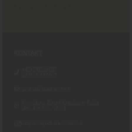
BlackArea © 2024 All rights reserved.
KONTAKT
+421 910 527 007
+421 910 537 007
obchod@blackarea.eu
Prevádzka: Žitná 1, Bratislava - Rača
(Po - Pia 9:00 - 17:00)
Expresný odber v Bratislave