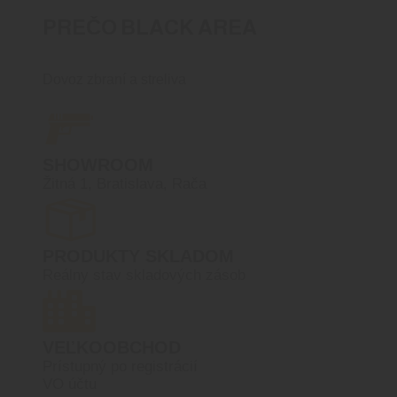
PREČO BLACK AREA
Dovoz zbraní a streliva
SHOWROOM
Žitná 1, Bratislava, Rača
PRODUKTY SKLADOM
Reálny stav skladových zásob
VEĽKOOBCHOD
Prístupný po registrácií
VO účtu