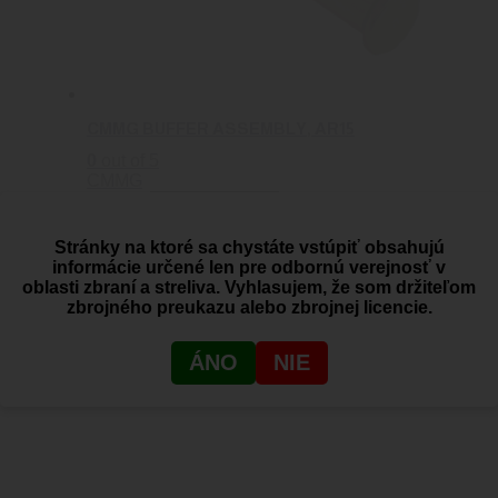
CMMG BUFFER ASSEMBLY, AR15
0
out of 5
CMMG
40.44
€
Pridať do košíka
Stránky na ktoré sa chystáte vstúpiť obsahujú
informácie určené len pre odbornú verejnosť v
GLOCK VRATNÁ PRUŽINA KOMPLET G17/22
oblasti zbraní a streliva. Vyhlasujem, že som držiteľom
GEN3
zbrojného preukazu alebo zbrojnej licencie.
0
out of 5
Glock
ÁNO
NIE
10.90
€
Viac info