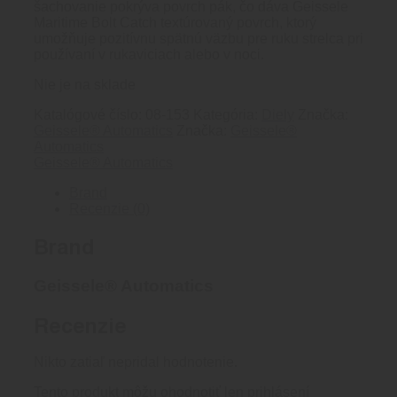
šachovanie pokrýva povrch pák, čo dáva Geissele
Maritime Bolt Catch textúrovaný povrch, ktorý
umožňuje pozitívnu spätnú väzbu pre ruku strelca pri
používaní v rukaviciach alebo v noci.
Nie je na sklade
Katalógové číslo:
08-153
Kategória:
Diely
Značka:
Geissele® Automatics
Značka:
Geissele®
Automatics
Geissele® Automatics
Brand
Recenzie (0)
Brand
Geissele® Automatics
Recenzie
Nikto zatiaľ nepridal hodnotenie.
Tento produkt môžu ohodnotiť len prihlásení