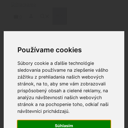
Preskočiť
na
obsah
MENU
0
Domov
/
Zbrane
/
Príslušenstvo
Používame cookies
zbraní
/
Spúšte
/ GLOCK PERFORMANCE
TRIGGER GEN5 9MM
Súbory cookie a ďalšie technológie
sledovania používame na zlepšenie vášho
GLOCK PERFORMANCE
zážitku z prehliadania našich webových
stránok, na to, aby sme vám zobrazovali
TRIGGER GEN5 9MM
prispôsobený obsah a cielené reklamy, na
analýzu návštevnosti našich webových
107.63
€
stránok a na pochopenie toho, odkiaľ naši
Nie je na sklade
návštevníci prichádzajú.
Katalógové číslo:
70215
Kategória:
Spúšte
Značka:
Glock
Značka:
Glock
Súhlasím