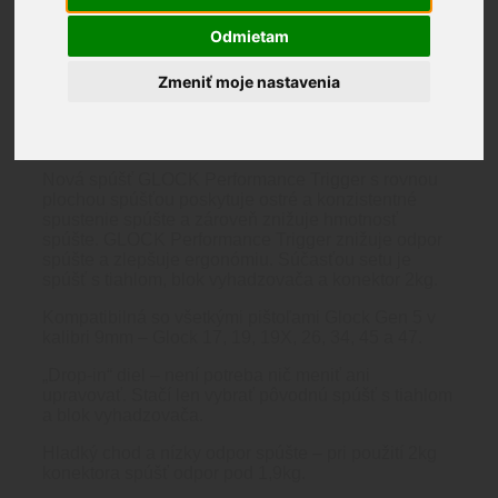
Glock
Odmietam
Popis
Brand
Zmeniť moje nastavenia
Recenzie (0)
Popis
Nová spúšť GLOCK Performance Trigger s rovnou
plochou spúšťou poskytuje ostré a konzistentné
spustenie spúšte a zároveň znižuje hmotnosť
spúšte. GLOCK Performance Trigger znižuje odpor
spúšte a zlepšuje ergonómiu. Súčasťou setu je
spúšť s tiahlom, blok vyhadzovača a konektor 2kg.
Kompatibilná so všetkými pištoľami Glock Gen 5 v
kalibri 9mm – Glock 17, 19, 19X, 26, 34, 45 a 47.
„Drop-in“ diel – není potreba nič meniť ani
upravovať. Stačí len vybrať pôvodnú spúšť s tiahlom
a blok vyhadzovača.
Hladký chod a nízky odpor spúšte – pri použití 2kg
konektora spúšť odpor pod 1,9kg.