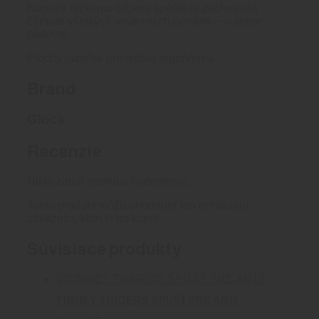
Napriek nízkemu odporu spúšte je zachovaná
činnosť všetkých vnútorných poistiek – vrátane
pádovej.
Plochý jazýček pre lepšiu ergonómiu.
Brand
Glock
Recenzie
Nikto zatiaľ nepridal hodnotenie.
Tento produkt môžu ohodnotiť len prihlásení
zákazníci, ktorí si ho kúpili.
Súvisiace produkty
TIMNEY TRIGERS SPÚŠŤ PRE AR15