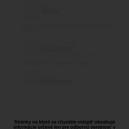
0
out of 5
Timney Trigers
360.80
€
Viac info
ROME ACCESSORIES – VICTRIX FIRING PIN
VENUS X
0
out of 5
Victrix Armaments – ROME
29.73
€
Pridať do košíka
JP TACTICAL SPRING KIT AR15
0
out of 5
JP Enterprises
24.98
€
Pridať do košíka
Stránky na ktoré sa chystáte vstúpiť obsahujú
PREČO BLACK AREA
informácie určené len pre odbornú verejnosť v