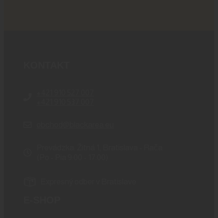
KONTAKT
+421 910 527 007
+421 910 537 007
obchod@blackarea.eu
Prevádzka: Žitná 1, Bratislava - Rača
(Po - Pia 9:00 - 17:00)
Expresný odber v Bratislave
E-SHOP