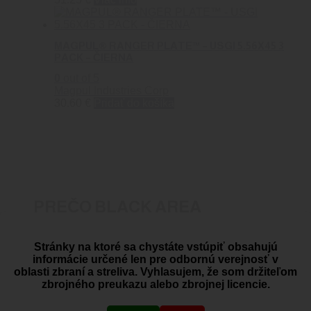
MAGPUL® RANGER PLATE™ – USGI 5.56X45 3
PACK – ČIERNA
0
out of 5
Magpul Industries Corp
30.60
€
Pridať do košíka
PREČO BLACK AREA
Stránky na ktoré sa chystáte vstúpiť obsahujú
Dovoz zbraní a streliva
informácie určené len pre odbornú verejnosť v
oblasti zbraní a streliva. Vyhlasujem, že som držiteľom
zbrojného preukazu alebo zbrojnej licencie.