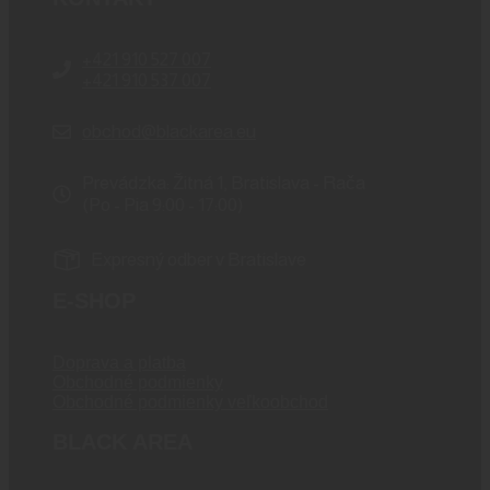
+421 910 527 007
+421 910 537 007
obchod@blackarea.eu
Prevádzka: Žitná 1, Bratislava - Rača
(Po - Pia 9:00 - 17:00)
Expresný odber v Bratislave
E-SHOP
Doprava a platba
Obchodné podmienky
Obchodné podmienky veľkoobchod
BLACK AREA