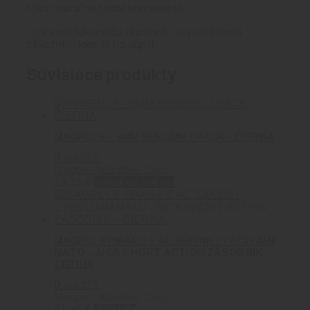
Nikto zatiaľ nepridal hodnotenie.
Tento produkt môžu ohodnotiť len prihlásení
zákazníci, ktorí si ho kúpili.
Súvisiace produkty
MAGPUL® – 9MM SUBGUN 3 PACK – ČIERNA
0
out of 5
Magpul Industries Corp
13.22
€
Pridať do košíka
MAGPUL® PMAG® 5 AC 308WIN / 7.62X51MM
NATO – AICS SHORT ACTION ZÁSOBNÍK –
ČIERNA
0
out of 5
Magpul Industries Corp
51.25
€
Viac info