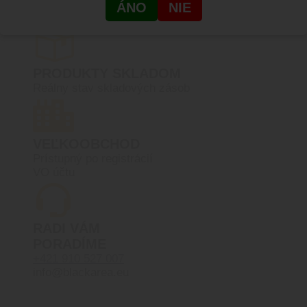
SHOWROOM
ÁNO
NIE
Žitná 1, Bratislava, Rača
PRODUKTY SKLADOM
Reálny stav skladových zásob
VEĽKOOBCHOD
Prístupný po registrácií
VO účtu
RADI VÁM
PORADÍME
+421 910 527 007
info@blackarea.eu