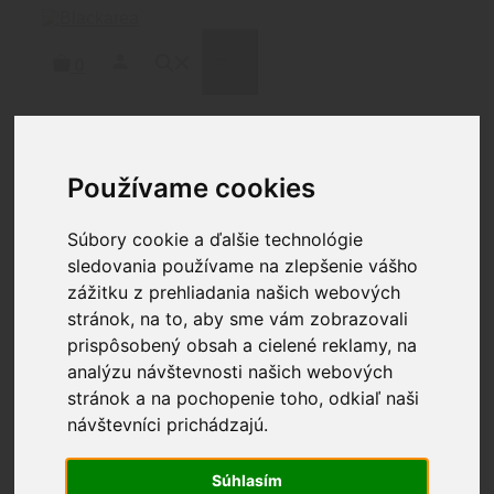
Preskočiť
na
obsah
MENU
0
Domov
/
Doplnky
/
Zásobníky
/ HECKLER & KOCH
Používame cookies
ZÁSOBNÍK P30 / SFP9-SF, 9X19, 20 NÁBOJOV
Súbory cookie a ďalšie technológie
sledovania používame na zlepšenie vášho
zážitku z prehliadania našich webových
stránok, na to, aby sme vám zobrazovali
prispôsobený obsah a cielené reklamy, na
HECKLER & KOCH
analýzu návštevnosti našich webových
stránok a na pochopenie toho, odkiaľ naši
ZÁSOBNÍK P30 / SFP9-
návštevníci prichádzajú.
SF, 9X19, 20 NÁBOJOV
Súhlasím