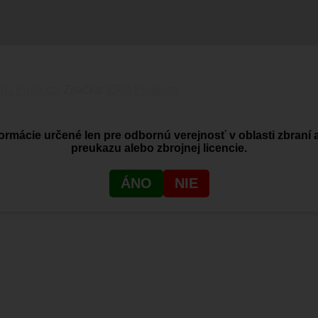
G Products
Značka:
KRG Products
ormácie určené len pre odbornú verejnosť v oblasti zbraní 
preukazu alebo zbrojnej licencie.
ÁNO
NIE