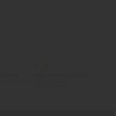
OBCHOD
RADI VÁM PORADÍME
po registrácií VO
+421 910 527 007
info@blackarea.eu