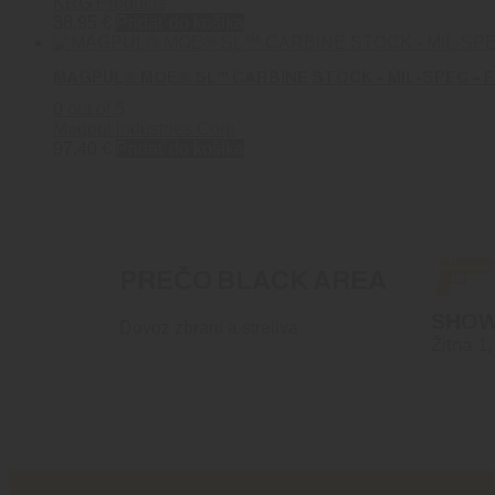
KRG Products
38.95
€
Pridať do košíka
MAGPUL® MOE® SL™ CARBINE STOCK – MIL-SPEC – 
0
out of 5
Magpul Industries Corp
97.40
€
Pridať do košíka
PREČO BLACK AREA
SHO
Dovoz zbraní a streliva
Žitná 1