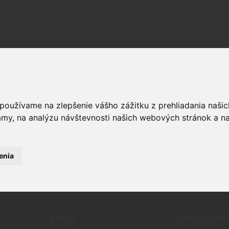
 používame na zlepšenie vášho zážitku z prehliadania naš
OPTIKA
ČISTENIE
RELIVO
PUŠKOHĽADY
CHÉMIA
amy, na analýzu návštevnosti našich webových stránok a na
STRELIVO
KOLIMÁTORY
ČISTIACE
LIVO
MONTÁŽE
BATTLE 
LIVO
PRÍSLUŠENSTVO A DOPLNKY
PATCHE
KAMERY
NÁSTROJ
enia
ĎALEKOHĽADY
NÁRADIE
DOPLNKY 
KOMPLET
00SA ČIERNA
BAZÁR
ODPORÚČANÉ 