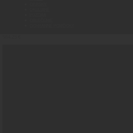
OPASKY
OKULIARE
PÚZDRA
KRG BRAVO CHASSIS PAŽBA 
OBLEČENIE
OCHRANNÉ POMÔCKY
584.25
€