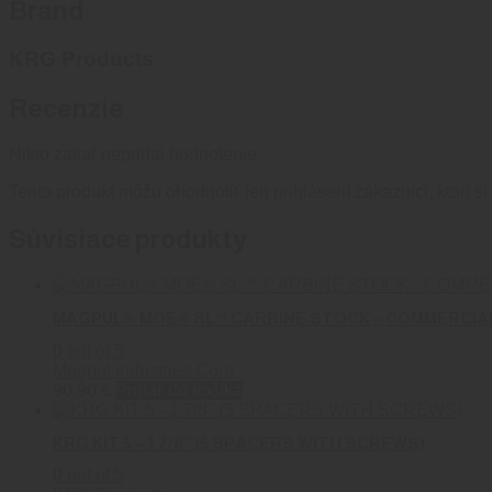
Brand
KRG Products
Recenzie
Nikto zatiaľ nepridal hodnotenie.
Tento produkt môžu ohodnotiť len prihlásení zákazníci, ktorí si 
Súvisiace produkty
MAGPUL® MOE® SL™ CARBINE STOCK – COMMERCIAL
0
out of 5
Magpul Industries Corp
90.90
€
Pridať do košíka
KRG KIT 5 – 1 7/8″ (5 SPACERS WITH SCREWS)
0
out of 5