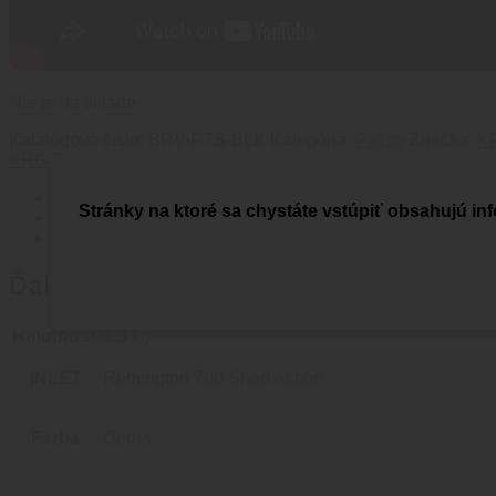
Nie je na sklade
Katalógové číslo:
BRV-R7S-BLK
Kategória:
Pažby
Značka:
KR
KRG Products
Ďalšie informácie
Stránky na ktoré sa chystáte vstúpiť obsahujú inf
Brand
Recenzie (0)
Ďalšie informácie
Hmotnosť
1.3 kg
INLET
Remington 700 Short Action
Farba
čierna