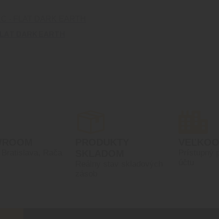
FLAT DARK EARTH
WROOM
PRODUKTY
VEĽKO
, Bratislava, Rača
SKLADOM
Prístupný 
účtu
Reálny stav skladových
zásob