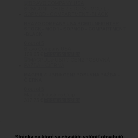
BRAVO COMPANY USA BCMGUNFIGHTER
STOCK – MOD 1 – SOPMOD – COMPARTMENT
-BLACK
0
out of 5
Bravo Company USA
108.65
€
Pridať do košíka
MAGPUL® UBR® GEN2 POSUVNÁ PAŽBA –
ČIERNA
0
out of 5
Magpul Industries Corp
317.75
€
Pridať do košíka
Stránky na ktoré sa chystáte vstúpiť obsahujú