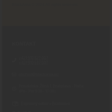
BlackArea © 2024 All rights reserved.
KONTAKT
+421 910 527 007
+421 910 537 007
obchod@blackarea.eu
Prevádzka: Žitná 1, Bratislava - Rača
(Po - Pia 9:00 - 17:00)
Expresný odber v Bratislave