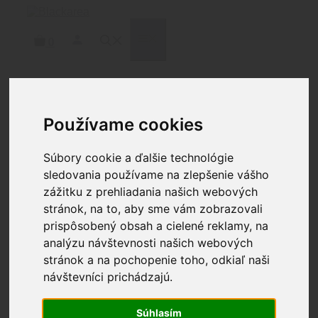
Preskočiť
na
obsah
MENU
0
Domov
/
Doplnky
/
Pažby
/ KRG LOP SPACER 4-6
Používame cookies
PACK
Súbory cookie a ďalšie technológie
sledovania používame na zlepšenie vášho
zážitku z prehliadania našich webových
KRG LOP SPACER 4-6
stránok, na to, aby sme vám zobrazovali
PACK
prispôsobený obsah a cielené reklamy, na
analýzu návštevnosti našich webových
stránok a na pochopenie toho, odkiaľ naši
45.10
€
návštevníci prichádzajú.
Sada medzikusov LOP: Ide o dištančné podložky s
dĺžkou pre pažby X-Ray a Bravo.
Súhlasím