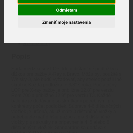
Nie je na sklade
Odmietam
Katalógové číslo:
LOP-426
Kategória:
Pažby
Značka:
KRG Products
Značka:
KRG Products
Zmeniť moje nastavenia
KRG Products
Popis
Brand
Recenzie (0)
Popis
Sada medzikusov LOP: Ide o dištančné podložky s
dĺžkou pre pažby X-Ray a Bravo. Môžu byť použité s
Whisky-3, ale budú vyžadovať, aby strelec použil iné
skrutky. Každá podložka je 3/8″ široká. Počiatočný
LOP pre X-ray pažby je približne 12,8″ pre verziu
Rem 700 a približne 12,9″ pre verziu T3. Každé
balenie je dodávané so skrutkami potrebnými pre
konkrétny počet podložiek. Súprava 4-6 dištančných
vložiek je určená, ak už máte 3 dištančné vložky a
potrebujete mať dlhšiu pažbu a má 3 dištančné
vložky plus skrutky na pripevnenie 4, 5 alebo 6
dištančných vložiek. Štandardne sa dodáva s
každou X-RAY a Bravo pažbou.