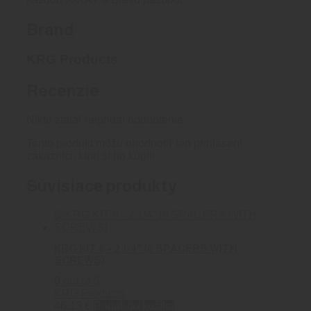
Brand
KRG Products
Recenzie
Nikto zatiaľ nepridal hodnotenie.
Tento produkt môžu ohodnotiť len prihlásení
zákazníci, ktorí si ho kúpili.
Súvisiace produkty
KRG KIT 6 – 2 1/4″ (6 SPACERS WITH
SCREWS)
0
out of 5
KRG Products
46.13
€
Pridať do košíka