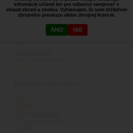
informácie určené len pre odbornú verejnosť v
PREČO BLACK AREA
oblasti zbraní a streliva. Vyhlasujem, že som držiteľom
zbrojného preukazu alebo zbrojnej licencie.
Dovoz zbraní a streliva
ÁNO
NIE
SHOWROOM
Žitná 1, Bratislava, Rača
PRODUKTY SKLADOM
Reálny stav skladových zásob
VEĽKOOBCHOD
Prístupný po registrácií
VO účtu