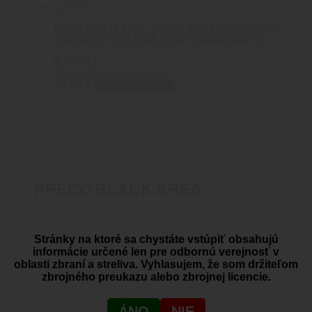
MAGPUL® M-LOK™ MVG® VERTICAL GRIP M-
LOK SLOT SYSTEM – FLAT DARK EARTH
0
out of 5
Magpul Industries Corp
30.00
€
Pridať do košíka
PREČO BLACK AREA
Dovoz zbraní a streliva
Stránky na ktoré sa chystáte vstúpiť obsahujú
informácie určené len pre odbornú verejnosť v
oblasti zbraní a streliva. Vyhlasujem, že som držiteľom
zbrojného preukazu alebo zbrojnej licencie.
SHOWROOM
ÁNO
NIE