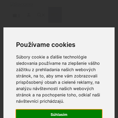
Preskočiť
na
obsah
MENU
0
Domov
/
Doplnky
/
Predpažbia a Rukoväte
/ MOE+®
Používame cookies
Grip – AR15/M4 -Flat Dark Earth
Súbory cookie a ďalšie technológie
sledovania používame na zlepšenie vášho
zážitku z prehliadania našich webových
stránok, na to, aby sme vám zobrazovali
prispôsobený obsah a cielené reklamy, na
analýzu návštevnosti našich webových
MOE+® Grip – AR15/M4 -
stránok a na pochopenie toho, odkiaľ naši
Flat Dark Earth
návštevníci prichádzajú.
Súhlasím
30.60
€