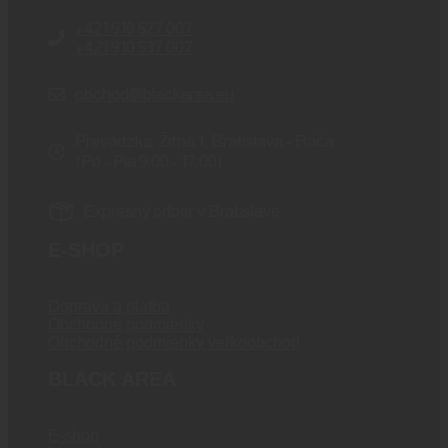
+421 910 527 007
+421 910 537 007
obchod@blackarea.eu
Prevádzka: Žitná 1, Bratislava - Rača
(Po - Pia 9:00 - 17:00)
Expresný odber v Bratislave
E-SHOP
Doprava a platba
Obchodné podmienky
Obchodné podmienky veľkoobchod
BLACK AREA
E-shop