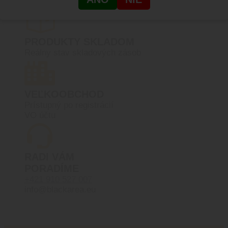
Žitná 1, Bratislava, Rača
PRODUKTY SKLADOM
Reálny stav skladových zásob
VEĽKOOBCHOD
Prístupný po registrácií
VO účtu
RADI VÁM
PORADÍME
+421 910 527 007
info@blackarea.eu