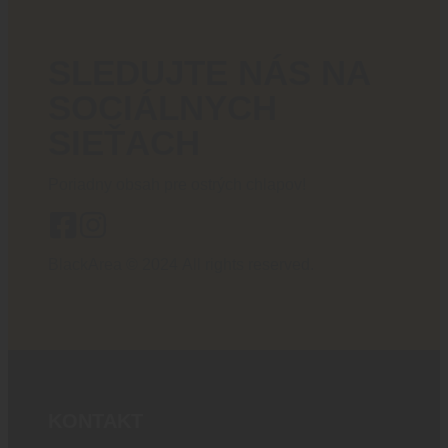
SLEDUJTE NÁS NA
SOCIÁLNYCH
SIEŤACH
Poriadny obsah pre ostrých chlapov!
BlackArea © 2024 All rights reserved.
KONTAKT