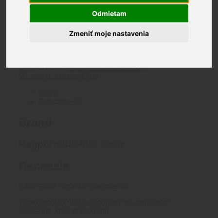
2 na sklade
Odmietam
množstvo
Zmeniť moje nastavenia
MOE+®
Pridať do košíka
Grip
Katalógové číslo:
MAG416-FDE
Kategória:
-
Predpažbia a Rukoväte
Značka:
Magpul Industries
AR15/M4
Corp
Značka:
Magpul Industries Corp
-
Magpul Industries Corp
Flat
Dark
Brand
Earth
Recenzie (0)
Brand
Magpul Industries Corp
Recenzie
Nikto zatiaľ nepridal hodnotenie.
Tento produkt môžu ohodnotiť len prihlásení
zákazníci, ktorí si ho kúpili.