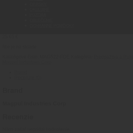
OPASKY
OKULIARE
PÚZDRA
MOE-K2® Grip – AR15/M4- Flat
OBLEČENIE
OCHRANNÉ POMÔCKY
25.65
€
Nie je na sklade
Katalógové číslo:
MAG522-FDE
Kategória:
Predpažbia a Ruk
Magpul Industries Corp
Brand
Recenzie (0)
Brand
Magpul Industries Corp
Recenzie
Nikto zatiaľ nepridal hodnotenie.