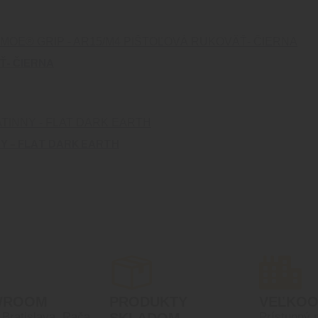
Ť- ČIERNA
NY – FLAT DARK EARTH
WROOM
PRODUKTY
VEĽKO
, Bratislava, Rača
SKLADOM
Prístupný 