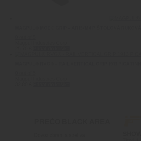
MAGPUL® MOE® GRIP – AR15/M4 PIŠTOĽOVÁ RUKOVÄ
0
out of 5
Magpul Industries Corp
25.70
€
Pridať do košíka
MAGPUL® RVG® – RAIL VERTICAL GRIP 1913 PICATIN
0
out of 5
Magpul Industries Corp
32.80
€
Pridať do košíka
PREČO BLACK AREA
SHO
Dovoz zbraní a streliva
Žitná 1