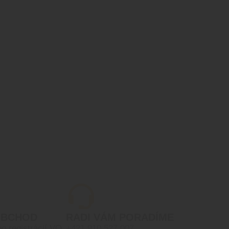
OBCHOD
RADI VÁM PORADÍME
po registrácií VO
+421 910 527 007