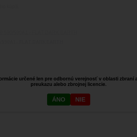
ho kúpili.
590A1 – FLAT DARK EARTH
ormácie určené len pre odbornú verejnosť v oblasti zbraní 
preukazu alebo zbrojnej licencie.
ÁNO
NIE