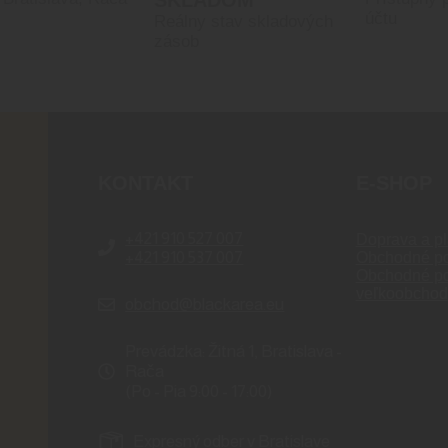
účtu
Reálny stav skladových
zásob
KONTAKT
E-SHOP
+421 910 527 007
Doprava a pl
+421 910 537 007
Obchodné p
Obchodné p
veľkoobchod
obchod@blackarea.eu
Prevádzka: Žitná 1, Bratislava -
Rača
(Po - Pia 9:00 - 17:00)
Expresný odber v Bratislave