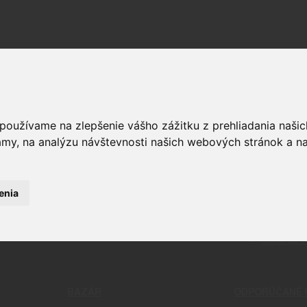
 používame na zlepšenie vášho zážitku z prehliadania naš
amy, na analýzu návštevnosti našich webových stránok a na
OPTIKA
ČISTENIE
RELIVO
PUŠKOHĽADY
CHÉMIA
STRELIVO
KOLIMÁTORY
ČISTIACE
LIVO
MONTÁŽE
BATTLE 
LIVO
PRÍSLUŠENSTVO A DOPLNKY
PATCHE
enia
KAMERY
NÁSTROJ
ĎALEKOHĽADY
NÁRADIE
DOPLNKY 
KOMPLET
AR15/M4- Flat Dark Earth
BAZÁR
ODPORÚČANÉ 