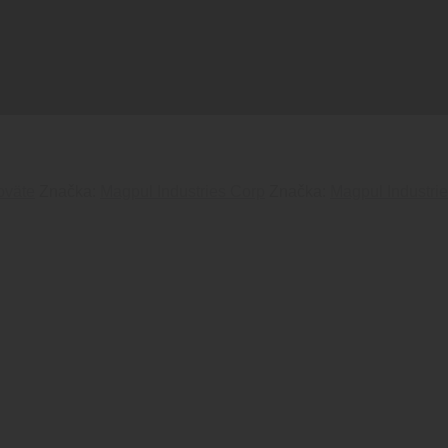
 Dark Earth
oväte
Značka:
Magpul Industries Corp
Značka:
Magpul Industri