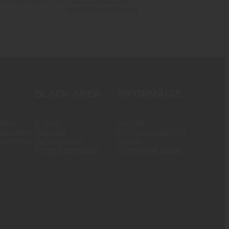
info@blackarea.eu
BLACK AREA
INFORMÁCIE
atba
E-shop
Kontakt
odmienky
Magazín
Ochrana osobných
odmienky
Veľkoobchod
údajov
Kurzy a podujatia
Fakturačné údaje