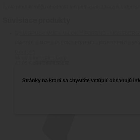
Tento produkt môžu ohodnotiť len prihlásení zákazníci, ktorí si 
Súvisiace produkty
MAGPUL® MOE® M-LOK™ FOREND – MOSSBERG® 590/
0
out of 5
Magpul Industries Corp
43.05
€
Pridať do košíka
Stránky na ktoré sa chystáte vstúpiť obsahujú inf