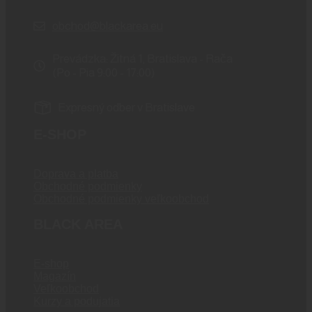
obchod@blackarea.eu
Prevádzka: Žitná 1, Bratislava - Rača
(Po - Pia 9:00 - 17:00)
Expresný odber v Bratislave
E-SHOP
Doprava a platba
Obchodné podmienky
Obchodné podmienky veľkoobchod
BLACK AREA
E-shop
Magazín
Veľkoobchod
Kurzy a podujatia