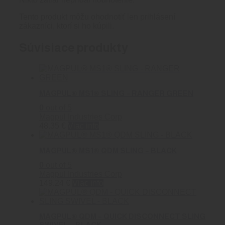
Tento produkt môžu ohodnotiť len prihlásení
zákazníci, ktorí si ho kúpili.
Súvisiace produkty
MAGPUL® MS1® SLING – RANGER GREEN
0
out of 5
Magpul Industries Corp
48.35
€
Viac info
MAGPUL® MS1® QDM SLING – BLACK
0
out of 5
Magpul Industries Corp
149.24
€
Viac info
MAGPUL® QDM – QUICK DISCONNECT SLING
SWIVEL – BLACK