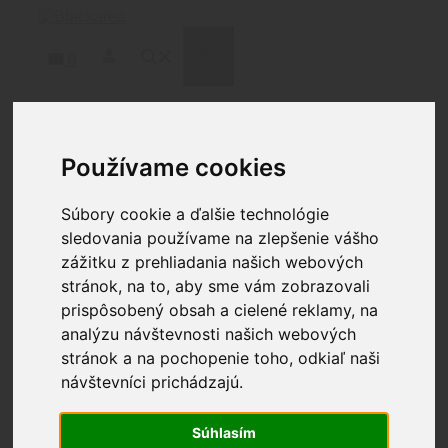
Preskočiť
na
obsah
MENU
0
Používame cookies
Domov
/
Zbrane
/
Príslušenstvo
zbraní
/
Popruhy
/ STRIKE INDUSTRIES S3 SLING
LILE [SILENT STRATEGIC SYSTEM) IN BLACK
Súbory cookie a ďalšie technológie
sledovania používame na zlepšenie vášho
zážitku z prehliadania našich webových
stránok, na to, aby sme vám zobrazovali
prispôsobený obsah a cielené reklamy, na
analýzu návštevnosti našich webových
STRIKE INDUSTRIES S3
stránok a na pochopenie toho, odkiaľ naši
návštevníci prichádzajú.
SLING LILE [SILENT
STRATEGIC SYSTEM) IN
Súhlasím