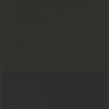
SLEDUJTE NÁS NA
SOCIÁLNYCH
SIEŤACH
Poriadny obsah pre ostrých chlapov!
BlackArea © 2024 All rights reserved.
KONTAKT
+421 910 527 007
+421 910 537 007