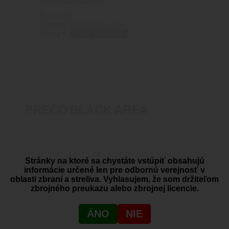
0
out of 5
Magpul Industries Corp
48.61
€
Pridať do košíka
PREČO BLACK AREA
Dovoz zbraní a streliva
Stránky na ktoré sa chystáte vstúpiť obsahujú
informácie určené len pre odbornú verejnosť v
oblasti zbraní a streliva. Vyhlasujem, že som držiteľom
SHOWROOM
zbrojného preukazu alebo zbrojnej licencie.
Žitná 1, Bratislava, Rača
ÁNO
NIE