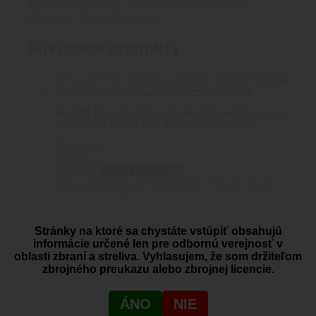
Tento produkt môžu ohodnotiť len prihlásení
zákazníci, ktorí si ho kúpili.
Súvisiace produkty
ALLEN Tac-Six 38″ Lockable Squad Tactical
Gun Case, Laser Cut Molle Front, Black
0
out of 5
ALLEN
118.50
€
Pridať do košíka
ALLEN Tactical Suppressor Pouch – Holds 5-
Cans – Black
Stránky na ktoré sa chystáte vstúpiť obsahujú
informácie určené len pre odbornú verejnosť v
0
out of 5
oblasti zbraní a streliva. Vyhlasujem, že som držiteľom
ALLEN
zbrojného preukazu alebo zbrojnej licencie.
30.50
€
Pridať do košíka
ÁNO
NIE