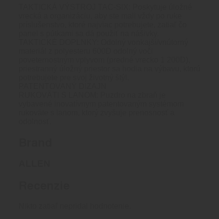
TAKTICKÁ VÝSTROJ TAC-SIX: Poskytuje úložné
vrecká a organizáciu, aby ste mali vždy po ruke
príslušenstvo, ktoré najviac potrebujete, zatiaľ čo
panel s pútkami sa dá použiť na nášivky.
TAKTICKÉ DOPLNKY: Odolný vonkajší/vnútorný
materiál z polyesteru 600D odolný voči
poveternostným vplyvom (predné vrecko 1 200D),
priestranný úložný priestor sa hodia na výbavu, ktorú
potrebujete pre svoj životný štýl.
PATENTOVANÝ DIZAJN
RUKOVÄTI S LANOM: Puzdro na zbraň je
vybavené inovatívnym patentovaným systémom
rukoväte s lanom, ktorý zvyšuje prenosnosť a
odolnosť.
Brand
ALLEN
Recenzie
Nikto zatiaľ nepridal hodnotenie.