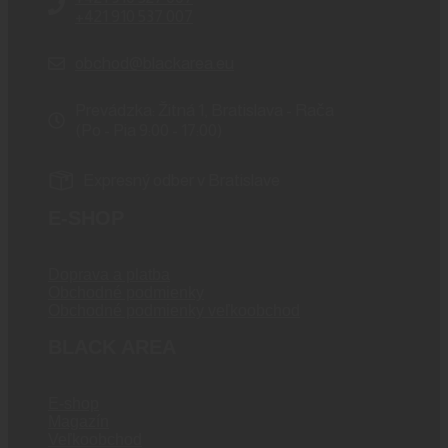
+421 910 537 007
obchod@blackarea.eu
Prevádzka: Žitná 1, Bratislava - Rača
(Po - Pia 9:00 - 17:00)
Expresný odber v Bratislave
E-SHOP
Doprava a platba
Obchodné podmienky
Obchodné podmienky veľkoobchod
BLACK AREA
E-shop
Magazín
Veľkoobchod