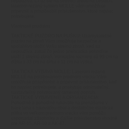
nepoužíva. Či už ste na strelnici alebo na cestách,
laserom rezaný systém MOLLE vám umožňuje
pripevniť a prispôsobiť príslušenstvo, ktoré najviac
potrebujete.
Vlastnosti produktu
TAKTICKÉ PUZDRO NA PUŠKU: Uzamykateľné
puzdro na zbraň Vám umožňuje bezpečne a
spoľahlivo uložiť Vašu strelnú zbraň, keď sa
nepoužíva, zatiaľ čo jedno priehradka pohodlne
uloží 1 strelnú zbraň. Vonkajšie rozmery sú 99 cm na
dĺžku x 33 cm na šírku x 11 cm na výšku.
TAKTICKÁ VÝBAVA MOLLE: Laserom rezané
MOLLE na polstrovanom prednom vrecku Vám
umožňuje prispôsobiť a pripevniť príslušenstvo, keď
ho najviac potrebujete, a poskytuje odnímateľný,
nastaviteľný polstrovaný ramenný popruh.
TAKTICKÉ VYBAVENIE A ORGANIZÁCIA:
Pohodlné a pohodlné rukoväte na prenášanie v
tvare lana s rukoväťou obal a dostatočné elastické
pútka vo veľkom prednom vrecku vám pomôžu
usporiadať zásobníky a ďalšie príslušenstvo vhodné
pre AR-15, AR-10 a AK-47.