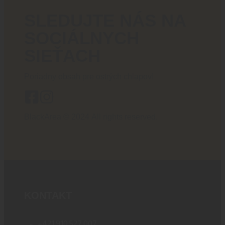
SLEDUJTE NÁS NA
SOCIÁLNYCH
SIEŤACH
Poriadny obsah pre ostrých chlapov!
BlackArea © 2024 All rights reserved.
KONTAKT
+421 910 527 007