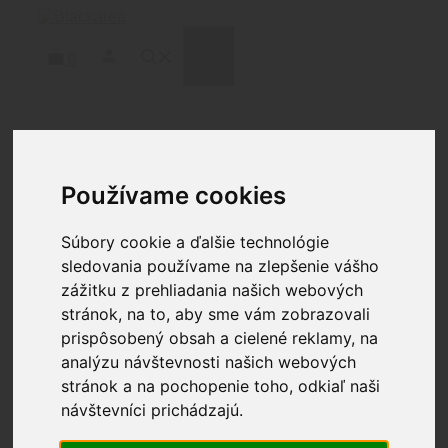
Preskočiť
na
obsah
MENU
0
Domov
/
Doplnky
/
Kufre a tašky
/ ALLEN Tac-Six
32″ Lockable Squad Tactical Gun Case, Laser Cut
Používame cookies
Molle Front, Black
Súbory cookie a ďalšie technológie
sledovania používame na zlepšenie vášho
ALLEN Tac-Six 32″
zážitku z prehliadania našich webových
Lockable Squad Tactical
stránok, na to, aby sme vám zobrazovali
prispôsobený obsah a cielené reklamy, na
Gun Case, Laser Cut
analýzu návštevnosti našich webových
Molle Front, Black
stránok a na pochopenie toho, odkiaľ naši
návštevníci prichádzajú.
107.90
€