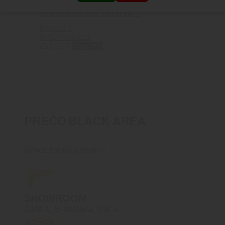
KRG SHOOTING MAT/CASE RIFLE CASE
THE FOLDS OUT INTO MAT
0
out of 5
KRG Products
254.20
€
Viac info
PREČO BLACK AREA
Dovoz zbraní a streliva
SHOWROOM
Žitná 1, Bratislava, Rača