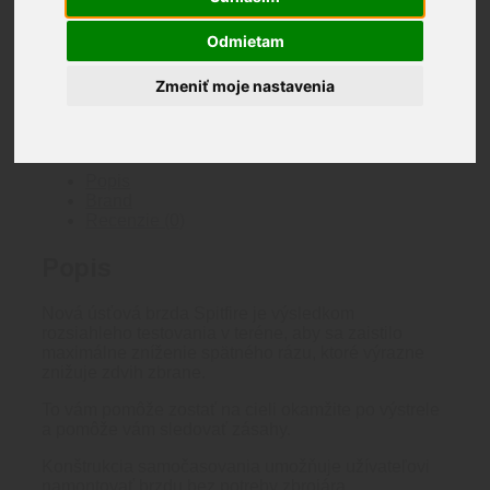
Nová úsťová brzda Spitfire pre maximálne zníženie
spätného rázu a zdvihu zbrane.
Odmietam
Nie je na sklade
Zmeniť moje nastavenia
Katalógové číslo:
T1MB-5824B
Kategória:
Úsťové
zariadenia
Značka:
Tier-One
Značka:
Tier-One
Tier-One
Popis
Brand
Recenzie (0)
Popis
Nová úsťová brzda Spitfire je výsledkom
rozsiahleho testovania v teréne, aby sa zaistilo
maximálne zníženie spätného rázu, ktoré výrazne
znižuje zdvih zbrane.
To vám pomôže zostať na cieli okamžite po výstrele
a pomôže vám sledovať zásahy.
Konštrukcia samočasovania umožňuje užívateľovi
namontovať brzdu bez potreby zbrojára.