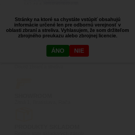
142.48
€
Pridať do košíka
Stránky na ktoré sa chystáte vstúpiť obsahujú
informácie určené len pre odbornú verejnosť v
oblasti zbraní a streliva. Vyhlasujem, že som držiteľom
zbrojného preukazu alebo zbrojnej licencie.
PREČO BLACK AREA
ÁNO
NIE
Dovoz zbraní a streliva
SHOWROOM
Žitná 1, Bratislava, Rača
PRODUKTY SKLADOM
Reálny stav skladových zásob