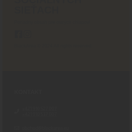
SIEŤACH
Poriadny obsah pre ostrých chlapov!
BlackArea © 2024 All rights reserved.
KONTAKT
+421 910 527 007
+421 910 537 007
obchod@blackarea.eu