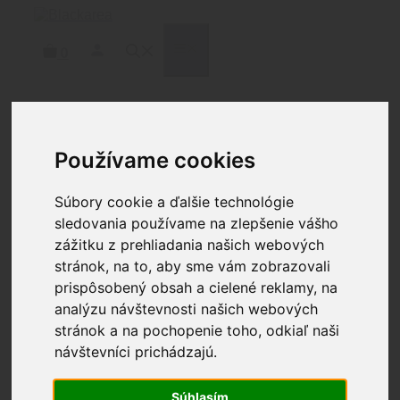
Preskočiť
na
obsah
MENU
0
Domov
/
Zbrane
/
Príslušenstvo zbraní
/
Úsťové
Používame cookies
zariadenia
/ TIER ONE ÚSŤOVÁ BRZDA SPITFIRE
BLACK
Súbory cookie a ďalšie technológie
sledovania používame na zlepšenie vášho
zážitku z prehliadania našich webových
stránok, na to, aby sme vám zobrazovali
prispôsobený obsah a cielené reklamy, na
TIER ONE ÚSŤOVÁ
analýzu návštevnosti našich webových
BRZDA SPITFIRE BLACK
stránok a na pochopenie toho, odkiaľ naši
návštevníci prichádzajú.
203.98
€
Súhlasím