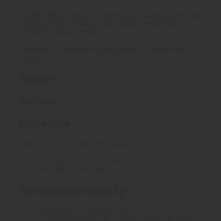
Šikmé vetracie otvory v hornej časti brzdy pomáhajú
znižovať zdvih zbrane a zabraňujú vyfukovaniu
nečistôt z miesta streľby.
Vyrobené z nehrdzavejúcej ocele a v nerezovej
úprave.
Brand
Tier-One
Recenzie
Nikto zatiaľ nepridal hodnotenie.
Tento produkt môžu ohodnotiť len prihlásení
zákazníci, ktorí si ho kúpili.
Súvisiace produkty