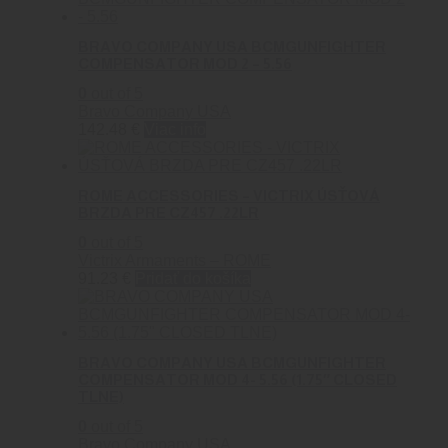
BRAVO COMPANY USA BCMGUNFIGHTER
COMPENSATOR MOD 2 – 5.56
0
out of 5
Bravo Company USA
142.48
€
Viac info
ROME ACCESSORIES – VICTRIX ÚSŤOVÁ
BRZDA PRE CZ457 .22LR
0
out of 5
Victrix Armaments – ROME
91.23
€
Pridať do košíka
BRAVO COMPANY USA BCMGUNFIGHTER
COMPENSATOR MOD 4- 5.56 (1.75″ CLOSED
TLNE)
0
out of 5
Bravo Company USA