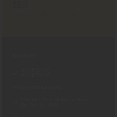
BlackArea © 2024 All rights reserved.
KONTAKT
+421 910 527 007
+421 910 537 007
obchod@blackarea.eu
Prevádzka: Žitná 1, Bratislava - Rača
(Po - Pia 9:00 - 17:00)