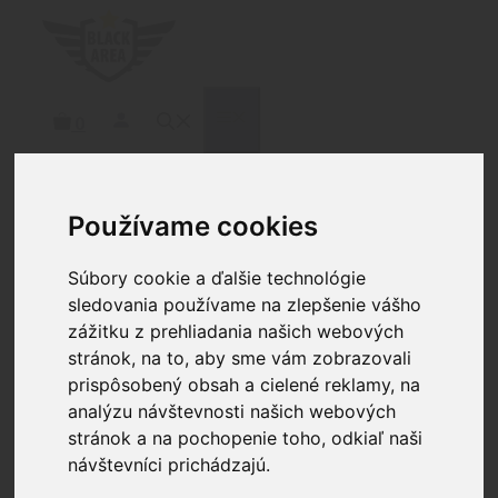
Preskočiť
na
obsah
MENU
0
Používame cookies
Domov
/
Zbrane
/
Krátke zbrane
/
Krátke
samonabíjacie
/
ANDRO CORP
/ ANDRO CORP
Súbory cookie a ďalšie technológie
AR15 300 BLACKOUT CQB 8
sledovania používame na zlepšenie vášho
zážitku z prehliadania našich webových
stránok, na to, aby sme vám zobrazovali
prispôsobený obsah a cielené reklamy, na
ANDRO CORP AR15 300
analýzu návštevnosti našich webových
BLACKOUT CQB 8
stránok a na pochopenie toho, odkiaľ naši
návštevníci prichádzajú.
1379.00
€