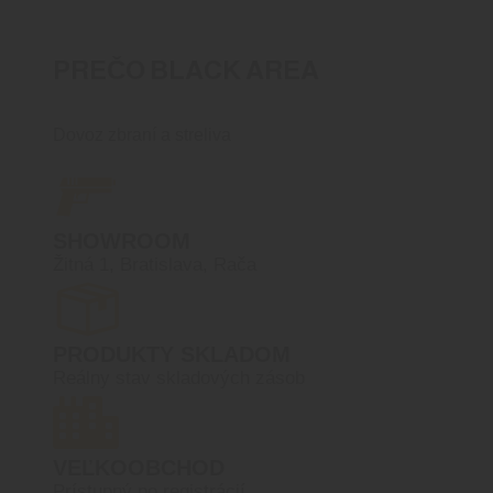
PREČO BLACK AREA
Dovoz zbraní a streliva
SHOWROOM
Žitná 1, Bratislava, Rača
PRODUKTY SKLADOM
Reálny stav skladových zásob
VEĽKOOBCHOD
Prístupný po registrácií