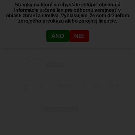
Stránky na ktoré sa chystáte vstúpiť obsahujú
MAGPUL OD GREEN
informácie určené len pre odbornú verejnosť v
0
out of 5
oblasti zbraní a streliva. Vyhlasujem, že som držiteľom
ANDRO CORP
zbrojného preukazu alebo zbrojnej licencie.
1252.90
€
Pridať do košíka
ÁNO
NIE
ANDRO CORP AR15 556 NATO HALO 10,3″
0
out of 5
ANDRO CORP
1398.00
€
Viac info
AA-15 SADA HORNÉHO A SPODNÉHO RÁMU
AR15
0
out of 5
ANDRO CORP
774.90
€
Pridať do košíka