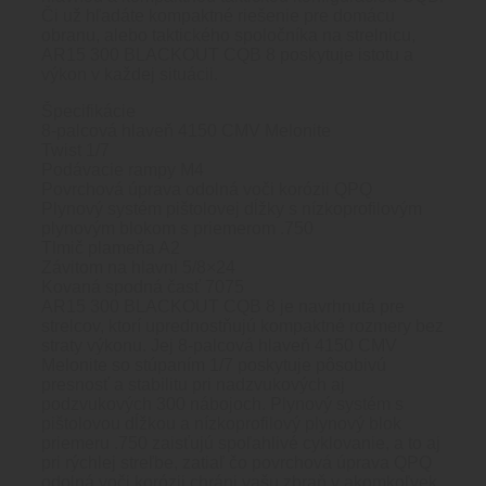
Či už hľadáte kompaktné riešenie pre domácu
obranu, alebo taktického spoločníka na strelnicu,
AR15 300 BLACKOUT CQB 8 poskytuje istotu a
výkon v každej situácii.
Špecifikácie
8-palcová hlaveň 4150 CMV Melonite
Twist 1/7
Podávacie rampy M4
Povrchová úprava odolná voči korózii QPQ
Plynový systém pištolovej dĺžky s nízkoprofilovým
plynovým blokom s priemerom .750
Tlmič plameňa A2
Závitom na hlavni 5/8×24
Kovaná spodná časť 7075
AR15 300 BLACKOUT CQB 8 je navrhnutá pre
strelcov, ktorí uprednostňujú kompaktné rozmery bez
straty výkonu. Jej 8-palcová hlaveň 4150 CMV
Melonite so stúpaním 1/7 poskytuje pôsobivú
presnosť a stabilitu pri nadzvukových aj
podzvukových 300 nábojoch. Plynový systém s
pištolovou dĺžkou a nízkoprofilový plynový blok
priemeru .750 zaisťujú spoľahlivé cyklovanie, a to aj
pri rýchlej streľbe, zatiaľ čo povrchová úprava QPQ
odolná voči korózii chráni vašu zbraň v akomkoľvek