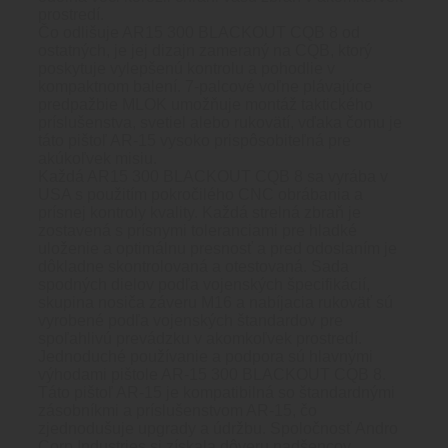
prostredí.
Čo odlišuje AR15 300 BLACKOUT CQB 8 od
ostatných, je jej dizajn zameraný na CQB, ktorý
poskytuje vylepšenú kontrolu a pohodlie v
kompaktnom balení. 7-palcové voľne plávajúce
predpažbie MLOK umožňuje montáž taktického
príslušenstva, svetiel alebo rukovätí, vďaka čomu je
táto pištoľ AR-15 vysoko prispôsobiteľná pre
akúkoľvek misiu.
Každá AR15 300 BLACKOUT CQB 8 sa vyrába v
USA s použitím pokročilého CNC obrábania a
prísnej kontroly kvality. Každá strelná zbraň je
zostavená s prísnymi toleranciami pre hladké
uloženie a optimálnu presnosť a pred odoslaním je
dôkladne skontrolovaná a otestovaná. Sada
spodných dielov podľa vojenských špecifikácií,
skupina nosiča záveru M16 a nabíjacia rukoväť sú
vyrobené podľa vojenských štandardov pre
spoľahlivú prevádzku v akomkoľvek prostredí.
Jednoduché používanie a podpora sú hlavnými
výhodami pištole AR-15 300 BLACKOUT CQB 8.
Táto pištoľ AR-15 je kompatibilná so štandardnými
zásobníkmi a príslušenstvom AR-15, čo
zjednodušuje upgrady a údržbu. Spoločnosť Andro
Corp Industries si získala dôveru nadšencov