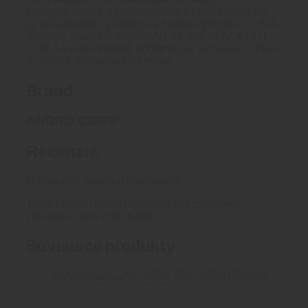
strelných zbraní a profesionálov z celej krajiny pre
jej spoľahlivosť, presnosť a kvalitu vyrobenú v USA.
Majitelia neustále chvália AR-15 300 BLACKOUT
CQB 8 za jej robustnú konštrukciu, vynikajúci výkon
a veľkosť pripravenú na misie.
Brand
ANDRO CORP
Recenzie
Nikto zatiaľ nepridal hodnotenie.
Tento produkt môžu ohodnotiť len prihlásení
zákazníci, ktorí si ho kúpili.
Súvisiace produkty
ANDRO CORP AR15 556 NATO BRAVO 16″