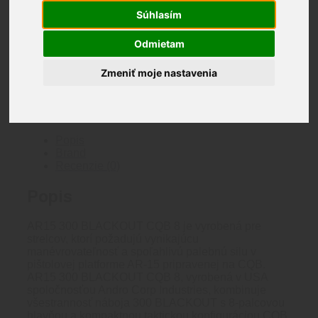
Súhlasím
AR-15 300 BLACKOUT CQB 8 – Kompaktný výkon,
taktická všestrannosť
Odmietam
Nie je na sklade
Zmeniť moje nastavenia
Katalógové číslo:
3008CB
Kategória:
ANDRO
CORP
Značka:
ANDRO CORP
Značka:
ANDRO
CORP
ANDRO CORP
Popis
Brand
Recenzie (0)
Popis
AR15 300 BLACKOUT CQB 8 je vyrobená pre
strelcov, ktorí požadujú vynikajúcu
manévrovateľnosť a spoľahlivú palebnú silu v
pištolovej platforme AR-15 pripravenej na CQB.
AR15 300 BLACKOUT CQB 8, vyrobená v USA
spoločnosťou Andro Corp Industries, kombinuje
všestrannosť náboja 300 BLACKOUT s 8-palcovou
hlavňou a kompaktnou taktickou konfiguráciou CQB.