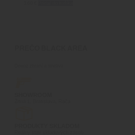
3.60
€
Pridať do košíka
PREČO BLACK AREA
Dovoz zbraní a streliva
SHOWROOM
Žitná 1, Bratislava, Rača
PRODUKTY SKLADOM
Reálny stav skladových zásob