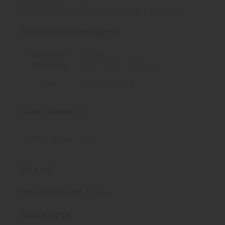
závit 5/16-27)
K dispozícii pre väčšinu priemerov a kalibrov.
Ďalšie informácie
Hmotnosť
0.11 kg
Rozmery
8.89 × 2.54 × 8.89 cm
UPC:
855525007474
Kusy v krabici:
12
UPC Krabica:
N/A
Brand
Breakthrough Clean
Recenzie