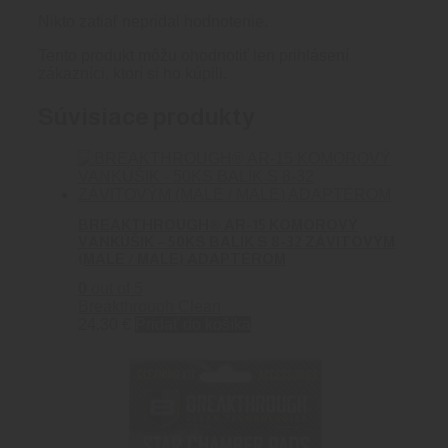
Nikto zatiaľ nepridal hodnotenie.
Tento produkt môžu ohodnotiť len prihlásení
zákazníci, ktorí si ho kúpili.
Súvisiace produkty
BREAKTHROUGH® AR-15 KOMOROVÝ
VANKÚŠIK – 50KS BALÍK S 8-32 ZÁVITOVÝM
(MALE / MALE) ADAPTÉROM
0
out of 5
Breakthrough Clean
24.30
€
Pridať do košíka