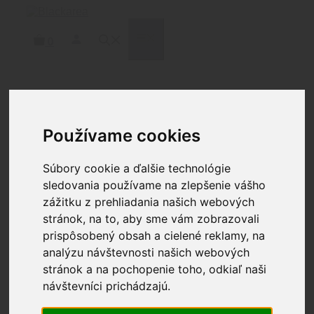
Preskočiť
na
obsah
MENU
0
Domov
/
Čistenie
/
Nástroje a
nadstavce
/ BREAKTHROUGH® .243 CAL / 6MM
Používame cookies
BAVLNENÝ MOP NA VÝVRT HLAVNE
Súbory cookie a ďalšie technológie
sledovania používame na zlepšenie vášho
BREAKTHROUGH® .243
zážitku z prehliadania našich webových
stránok, na to, aby sme vám zobrazovali
CAL / 6MM BAVLNENÝ
prispôsobený obsah a cielené reklamy, na
MOP NA VÝVRT HLAVNE
analýzu návštevnosti našich webových
stránok a na pochopenie toho, odkiaľ naši
3.60
€
návštevníci prichádzajú.
Čistiace tampóny zo 100% bavlny sú mäkké,