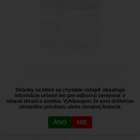
BREAKTHROUGH® AR-15 KOMOROVÝ
VANKÚŠIK – 20KS BALÍK S 8-32 ZÁVITOVÝM
(MALE / MALE) ADAPTÉROM
0
out of 5
Stránky na ktoré sa chystáte vstúpiť obsahujú
Breakthrough Clean
informácie určené len pre odbornú verejnosť v
12.70
€
Viac info
oblasti zbraní a streliva. Vyhlasujem, že som držiteľom
zbrojného preukazu alebo zbrojnej licencie.
BREAKTHROUGH® .22 CAL BAVLNENÝ MOP
ÁNO
NIE
NA VÝVRT HLAVNE
0
out of 5
Breakthrough Clean