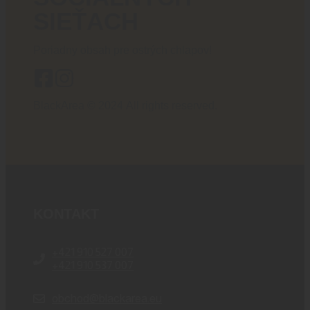
SIEŤACH
Poriadny obsah pre ostrých chlapov!
BlackArea © 2024 All rights reserved.
KONTAKT
+421 910 527 007
+421 910 537 007
obchod@blackarea.eu