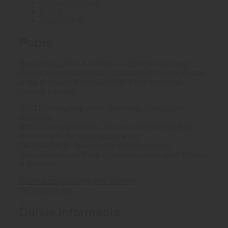
Ďalšie informácie
A
Brand
CHRÁNI
Recenzie (0)
6OZ
177ML
Popis
SPREJ
Breakthrough® All-In-One je odborne vyrobený
pomocou najkvalitnejších základných olejov, prísad
a najúčinnejších rozpúšťadiel, ktoré moderná
chémia ponúka.
ČISTÍ: Odstraňuje uhlík, mastnotu, špinu a iné
nečistoty.
MAŽE: preniká hlboko, aby sa zabránilo kontaktu
kovu na kov, treniu a opotrebeniu.
OCHRAŇUJE: Nanáša sa rovnomerne na
odpudzovanie vlhkosti a ochranu kovov pred hrdzou
a koróziou.
Karta bezpečnostných údajov
Technický list
Ďalšie informácie