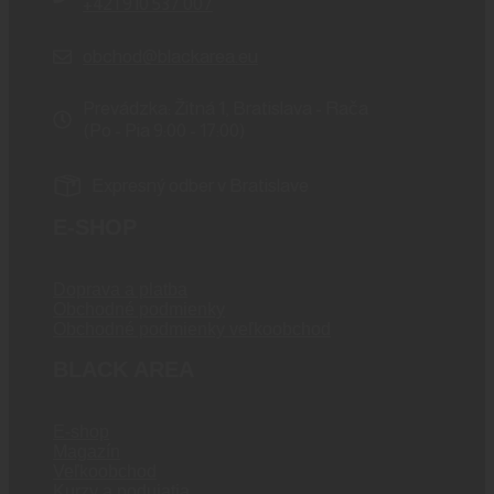
+421 910 537 007
obchod@blackarea.eu
Prevádzka: Žitná 1, Bratislava - Rača
(Po - Pia 9:00 - 17:00)
Expresný odber v Bratislave
E-SHOP
Doprava a platba
Obchodné podmienky
Obchodné podmienky veľkoobchod
BLACK AREA
E-shop
Magazín
Veľkoobchod
Kurzy a podujatia