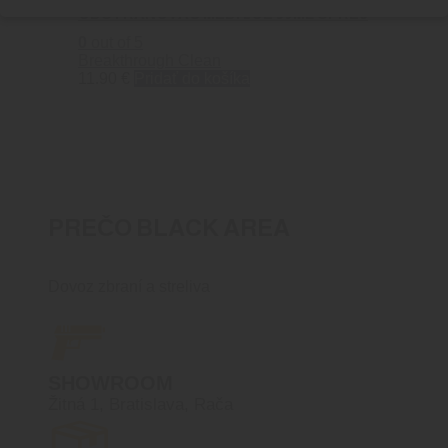
ODSTRAŇOVAČ MEDI 2OZ 59ML SPREJ
0
out of 5
Breakthrough Clean
11.90
€
Pridať do košíka
PREČO BLACK AREA
Dovoz zbraní a streliva
SHOWROOM
Žitná 1, Bratislava, Rača