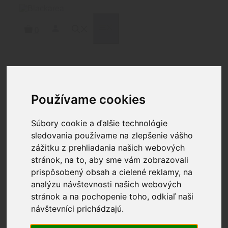
Preskočiť
na
obsah
MENU
0
Domov
/
Čistenie
/
Chémia
/
All in
One
/ BREAKTHROUGH® ALL-IN-ONE (CLP) –
Používame cookies
ČISTÍ, MAŽE A CHRÁNI 6OZ 177ML SPREJ
Súbory cookie a ďalšie technológie
sledovania používame na zlepšenie vášho
zážitku z prehliadania našich webových
stránok, na to, aby sme vám zobrazovali
BREAKTHROUGH® ALL-
prispôsobený obsah a cielené reklamy, na
IN-ONE (CLP) – ČISTÍ,
analýzu návštevnosti našich webových
MAŽE A CHRÁNI 6OZ
stránok a na pochopenie toho, odkiaľ naši
návštevníci prichádzajú.
177ML SPREJ