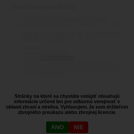
Súvisiace produkty
BREAKTHROUGH® VIACÚČELOVÉ RÝCHLO
UTIERKY CLP 50KUSOV – (5″ X 6″)
0
out of 5
Breakthrough Clean
21.50
€
Pridať do košíka
BREAKTHROUGH® BATTLE BORN HP-PRO
OCHRANNÉ MAZADLO 1 GALLON 3.7 LITRA
PLECHOVKA
Stránky na ktoré sa chystáte vstúpiť obsahujú
informácie určené len pre odbornú verejnosť v
0
out of 5
oblasti zbraní a streliva. Vyhlasujem, že som držiteľom
Breakthrough Clean
zbrojného preukazu alebo zbrojnej licencie.
357.50
€
Viac info
ÁNO
NIE
BREAKTHROUGH® COPPER REMOVER –