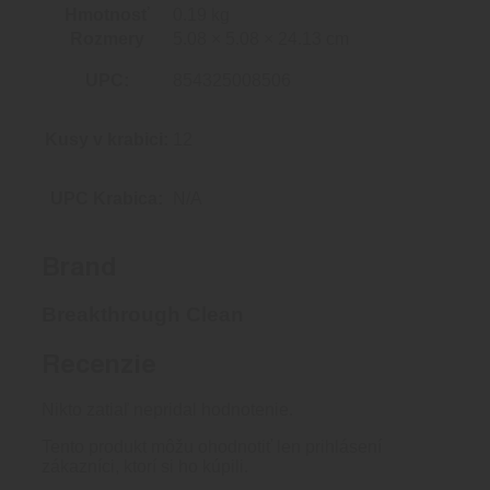
Hmotnosť
0.19 kg
Rozmery
5.08 × 5.08 × 24.13 cm
UPC:
854325008506
Kusy v krabici:
12
UPC Krabica:
N/A
Brand
Breakthrough Clean
Recenzie
Nikto zatiaľ nepridal hodnotenie.
Tento produkt môžu ohodnotiť len prihlásení
zákazníci, ktorí si ho kúpili.