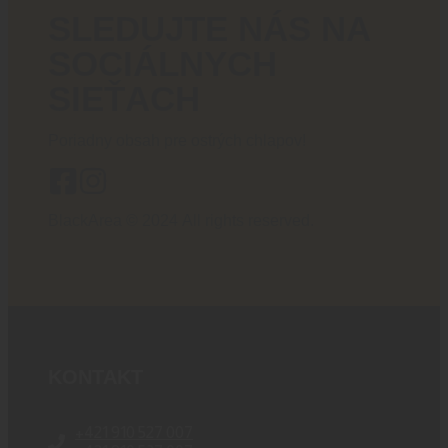
SLEDUJTE NÁS NA
SOCIÁLNYCH
SIEŤACH
Poriadny obsah pre ostrých chlapov!
BlackArea © 2024 All rights reserved.
KONTAKT
+421 910 527 007