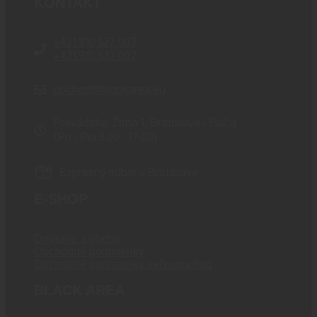
KONTAKT
+421 910 527 007
+421 910 537 007
obchod@blackarea.eu
Prevádzka: Žitná 1, Bratislava - Rača
(Po - Pia 9:00 - 17:00)
Expresný odber v Bratislave
E-SHOP
Doprava a platba
Obchodné podmienky
Obchodné podmienky veľkoobchod
BLACK AREA