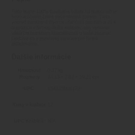
200KS
/
Tieto tkané 100% bavlnené úplety sú mimoriadne
BALENIE
savé a účinne čistia vaše strelné zbrane. Tieto
vopred narezané štvorce uľahčujú použitie a sú k
dispozícii v širokej škále kalibrov, aby vyhoveli
všetkým potrebám starostlivosti o vaše zbrane.
Dodáva sa v plastovej vaničke pre ľahké
skladovanie.
Ďalšie informácie
Hmotnosť
0.37 kg
Rozmery
24.13 × 7.62 × 29.21 cm
UPC:
854325008179
Kusy v krabici:
12
UPC Krabica:
N/A