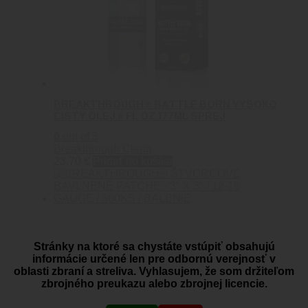
BREAKTHROUGH® BATTLE BORN VYSOKO
ČISTÝ OLEJ 6 FL OZ 177ML SPREJ
0
out of 5
Breakthrough Clean
23.70
€
Pridať do košíka
BREAKTHROUGH® ŠTVORCOVÉ BAVLNENÉ
PATCHE – 3″ X 3″ / 12-16 GAUGE / 300KS /
BALENIE
Stránky na ktoré sa chystáte vstúpiť obsahujú
informácie určené len pre odbornú verejnosť v
0
out of 5
oblasti zbraní a streliva. Vyhlasujem, že som držiteľom
Breakthrough Clean
zbrojného preukazu alebo zbrojnej licencie.
25.80
€
Viac info