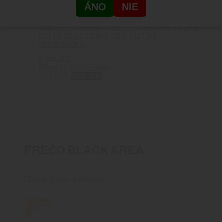
ÁNO
NIE
BREAKTHROUGH® BATTLE BORN VYSOKO
ČISTÝ OLEJ 1 GALLON 3.7 LITRA
PLECHOVKA
0
out of 5
Breakthrough Clean
357.50
€
Viac info
PREČO BLACK AREA
Dovoz zbraní a streliva