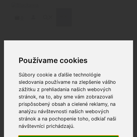
Preskočiť
na
obsah
MENU
0
Domov
/
Čistenie
/
Patche
/ BREAKTHROUGH®
ŠTVORCOVÉ BAVLNENÉ PATCHE – 1″ X 1″ / 2.54
Používame cookies
X 2.54CM 200KS / BALENIE
Súbory cookie a ďalšie technológie
sledovania používame na zlepšenie vášho
zážitku z prehliadania našich webových
BREAKTHROUGH®
stránok, na to, aby sme vám zobrazovali
ŠTVORCOVÉ BAVLNENÉ
prispôsobený obsah a cielené reklamy, na
analýzu návštevnosti našich webových
PATCHE – 1″ X 1″ / 2.54 X
stránok a na pochopenie toho, odkiaľ naši
2.54CM 200KS / BALENIE
návštevníci prichádzajú.