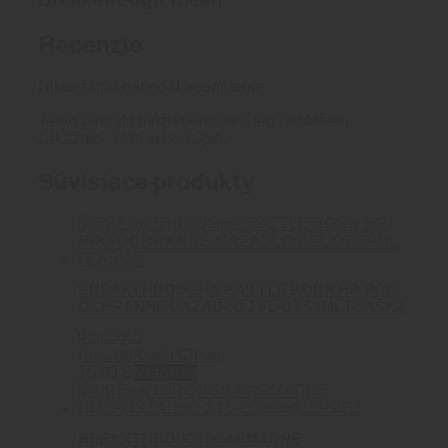
Recenzie
Nikto zatiaľ nepridal hodnotenie.
Tento produkt môžu ohodnotiť len prihlásení
zákazníci, ktorí si ho kúpili.
Súvisiace produkty
BREAKTHROUGH® BATTLE BORN HP-PRO
OCHRANNÉ MAZADLO 2 FL OZ 59ML FĽAŠKA
0
out of 5
Breakthrough Clean
16.90
€
Viac info
BREAKTHROUGH® ARMÁDNE