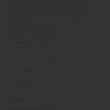
vopred narezané štvorce uľahčujú použitie a sú k
dispozícii v širokej škále kalibrov, aby vyhoveli
všetkým potrebám starostlivosti o vaše zbrane.
Dodáva sa v plastovej vaničke pre ľahké
skladovanie.
Ďalšie informácie
Hmotnosť
0.37 kg
Rozmery
24.13 × 7.62 × 29.21 cm
UPC:
854325008223
Kusy v krabici:
12
UPC Krabica:
N/A
Brand
Breakthrough Clean