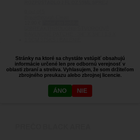
ROZPÚŠŤADLO 2 FL OZ 59ML SPREJ
0
out of 5
Breakthrough Clean
12.90
€
Pridať do košíka
BREAKTHROUGH® ŠTVORCOVÉ BAVLNENÉ
PATCHE – 3/4″ X 3/4″ / 1.9 X 1.9CM 375KS /
Stránky na ktoré sa chystáte vstúpiť obsahujú
BALENIE
informácie určené len pre odbornú verejnosť v
0
out of 5
oblasti zbraní a streliva. Vyhlasujem, že som držiteľom
Breakthrough Clean
zbrojného preukazu alebo zbrojnej licencie.
14.00
€
Viac info
ÁNO
NIE
PREČO BLACK AREA