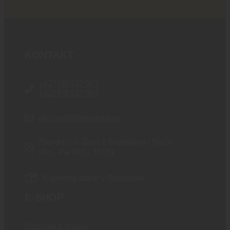
KONTAKT
+421 910 527 007
+421 910 537 007
obchod@blackarea.eu
Prevádzka: Žitná 1, Bratislava - Rača
(Po - Pia 9:00 - 17:00)
Expresný odber v Bratislave
E-SHOP
Doprava a platba