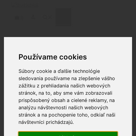
Preskočiť
na
obsah
MENU
0
Domov
/
Čistenie
/
Patche
/ BREAKTHROUGH®
ŠTVORCOVÉ BAVLNENÉ PATCHE – 3″ X 3″ / 7.62
Používame cookies
X 7.62CM 50KS / BALENIE
Súbory cookie a ďalšie technológie
sledovania používame na zlepšenie vášho
BREAKTHROUGH®
zážitku z prehliadania našich webových
stránok, na to, aby sme vám zobrazovali
ŠTVORCOVÉ BAVLNENÉ
prispôsobený obsah a cielené reklamy, na
PATCHE – 3″ X 3″ / 7.62 X
analýzu návštevnosti našich webových
stránok a na pochopenie toho, odkiaľ naši
7.62CM 50KS / BALENIE
návštevníci prichádzajú.
8.60
€