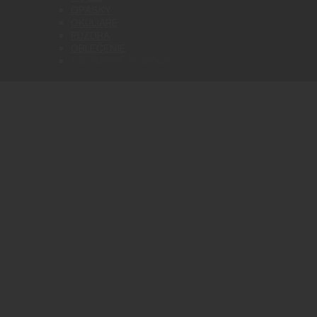
OPASKY
OKULIARE
PÚZDRA
OBLEČENIE
OCHRANNÉ POMÔCKY