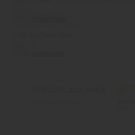
MAGPUL® DAKA™ PÚZDRO X-LARGE – STEALTH ŠED
0
out of 5
Magpul Industries Corp
55.35
€
Pridať do košíka
KORE DIGI CAMO TRIČKO
0
out of 5
KORE
Tento
24.60
€
Výber možností
produkt
má
viacero
variantov.
Možnosti
si
PREČO BLACK AREA
môžete
vybrať
SHO
na
Dovoz zbraní a streliva
Žitná 1
stránke
produktu.