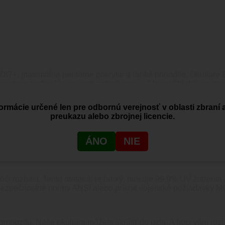
nu Z87+, maximálne periférne pokrytie a ľahké pohodlie. Okuliar
entnou technológiou proti zahmlievaniu (Vapor Shield), nastav
ú pripravené brániť zrak v tých najnáročnejších podmienkach. Či
anu vášho zraku. Udržujte Urgent Fury v bezpečí a vždy po ruk
ormácie určené len pre odbornú verejnosť v oblasti zbraní 
preukazu alebo zbrojnej licencie.
sto prezývané „Balistic Rated“ kvôli extrémnej rýchlosti náraz
ÁNO
NIE
 rozbitiu. Tento materiál je ľahký, blokuje 99,9% UV žiarenia a
bezpečnostné normy ANSI alebo prísne vojenské požiadavky MC
ompozitu. Naše okuliare môžete skrútiť do uzla. A hoci vám r