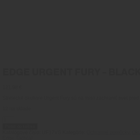
EDGE URGENT FURY – BLACK
121.98
€
Strelecké okuliare Urgent Fury sú na misii zachrániť svet pr
12 na sklade
množstvo
EDGE
Pridať do košíka
URGENT
Katalógové číslo:
UF17VS
Kategórie:
Ochranné pomôcky
,
Oku
FURY
Edge Tactical