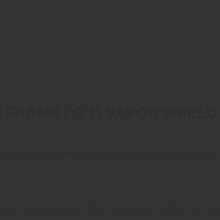
 FRAME / G-15 VAPOR SHIELD
ed predraženou a nedostatočne výkonnou taktickou ochranou očí.
liare
,
Osobná výbava
Značka:
Edge Tactical
Značka:
Edge Tact