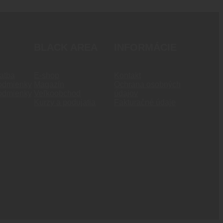
BLACK AREA
INFORMÁCIE
atba
E-shop
Kontakt
odmienky
Magazín
Ochrana osobných
odmienky
Veľkoobchod
údajov
Kurzy a podujatia
Fakturačné údaje