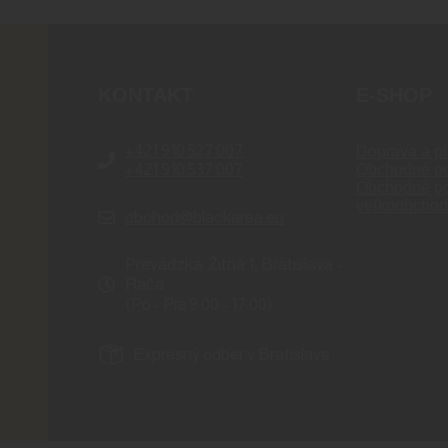
KONTAKT
E-SHOP
+421 910 527 007
Doprava a pl
+421 910 537 007
Obchodné p
Obchodné p
veľkoobchod
obchod@blackarea.eu
Prevádzka: Žitná 1, Bratislava -
Rača
(Po - Pia 9:00 - 17:00)
Expresný odber v Bratislave