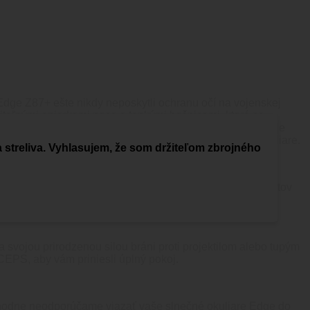
e Edge Z87+ ešte nikdy neposkytli ochranu očí na vojenskej
iteľnými opierkami nosa a tenkými bočnicami, ktoré sa
 už ste na strelnici, alebo v práci, Urgent Fury poskytuje
e pomocou priloženého pevného puzdra a držiakov na okuliare.
a streliva. Vyhlasujem, že som držiteľom zbrojného
ových testov vykonaných na šošovke okrem periférnych testov
 svojou prirodzenou silou bráni proti projektilom alebo tupým
EPS, aby vám priniesli úplný pokoj.
ozhodne neodporúčame viazať vaše slnečné okuliare Edge do