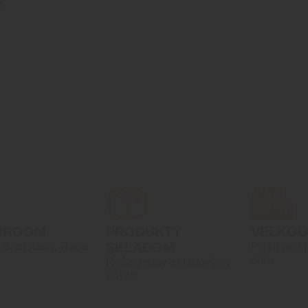
Á
WROOM
PRODUKTY
VEĽKO
, Bratislava, Rača
SKLADOM
Prístupný 
účtu
Reálny stav skladových
zásob