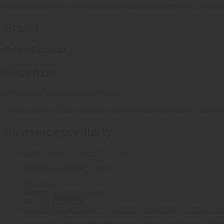
štvorcového uzla, rámy poskytujú väčšiu odolnosť ako praktick
Brand
Edge Tactical
Recenzie
Nikto zatiaľ nepridal hodnotenie.
Tento produkt môžu ohodnotiť len prihlásení zákazníci, ktorí si 
Súvisiace produkty
MAGPUL® DAKA™ CAN
0
out of 5
Magpul Industries Corp
28.70
€
Viac info