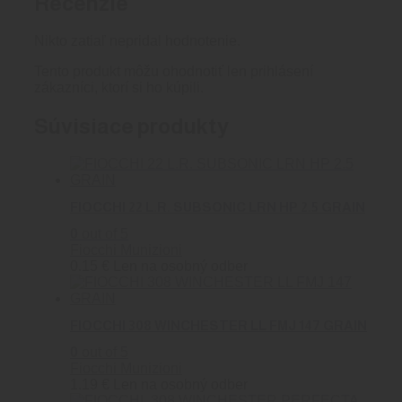
Recenzie
Nikto zatiaľ nepridal hodnotenie.
Tento produkt môžu ohodnotiť len prihlásení
zákazníci, ktorí si ho kúpili.
Súvisiace produkty
FIOCCHI 22 L.R. SUBSONIC LRN HP 2.5 GRAIN
0
out of 5
Fiocchi Munizioni
0.15
€
Len na osobný odber
FIOCCHI 308 WINCHESTER LL FMJ 147 GRAIN
0
out of 5
Fiocchi Munizioni
1.19
€
Len na osobný odber