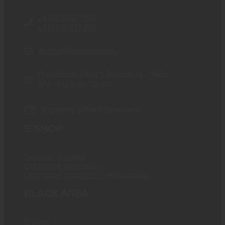
+421 910 527 007
+421 910 537 007
obchod@blackarea.eu
Prevádzka: Žitná 1, Bratislava - Rača
(Po - Pia 9:00 - 17:00)
Expresný odber v Bratislave
E-SHOP
Doprava a platba
Obchodné podmienky
Obchodné podmienky veľkoobchod
BLACK AREA
E-shop