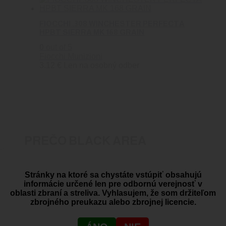
FIOCCHI .308 WINCHESTER PERFECTA
HPBT SIERRA MK 168 GRAIN
0
out of 5
Fiocchi Munizioni
3.12
€
Len na osobný odber
PREČO BLACK AREA
Dovoz zbraní a streliva
Stránky na ktoré sa chystáte vstúpiť obsahujú
informácie určené len pre odbornú verejnosť v
oblasti zbraní a streliva. Vyhlasujem, že som držiteľom
zbrojného preukazu alebo zbrojnej licencie.
SHOWROOM