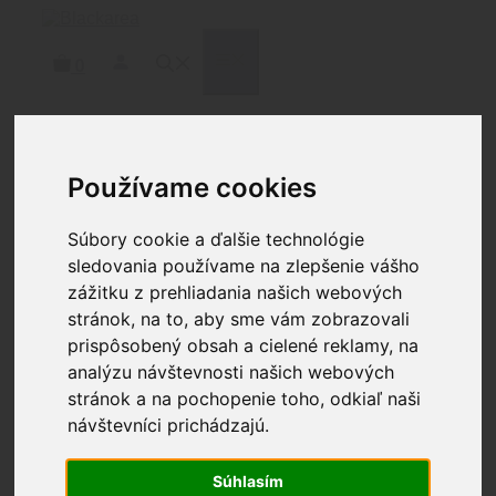
Preskočiť
na
obsah
MENU
0
Domov
/
Strelivo
/
Puškové strelivo
/
300
Používame cookies
WIN
/ FIOCCHI 300 WINCHESTER MAGNUM
EXACTA M.KING HPBT 190 GRAIN
Súbory cookie a ďalšie technológie
sledovania používame na zlepšenie vášho
zážitku z prehliadania našich webových
FIOCCHI 300
stránok, na to, aby sme vám zobrazovali
WINCHESTER MAGNUM
prispôsobený obsah a cielené reklamy, na
analýzu návštevnosti našich webových
EXACTA M.KING HPBT
stránok a na pochopenie toho, odkiaľ naši
190 GRAIN
návštevníci prichádzajú.
4.87
€
Súhlasím