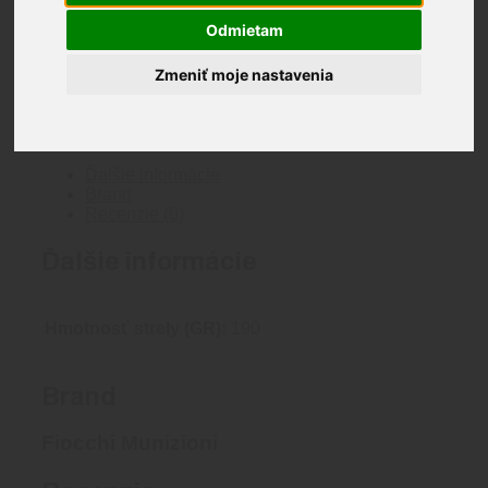
1000 na sklade
Odmietam
Len na osobný odber
Zmeniť moje nastavenia
Katalógové číslo:
70987400
Kategória:
300 WIN
Značka:
Fiocchi Munizioni
Značka:
Fiocchi
Munizioni
Fiocchi Munizioni
Ďalšie informácie
Brand
Recenzie (0)
Ďalšie informácie
Hmotnosť strely (GR):
190
Brand
Fiocchi Munizioni