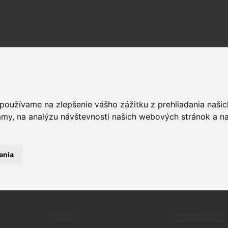
 používame na zlepšenie vášho zážitku z prehliadania naš
OPTIKA
ČISTENIE
RELIVO
PUŠKOHĽADY
CHÉMIA
amy, na analýzu návštevnosti našich webových stránok a na
STRELIVO
KOLIMÁTORY
ČISTIACE
LIVO
MONTÁŽE
BATTLE 
LIVO
PRÍSLUŠENSTVO A DOPLNKY
PATCHE
KAMERY
NÁSTROJ
enia
ĎALEKOHĽADY
NÁRADIE
DOPLNKY 
KOMPLET
A B2 MULTICAM BATTLE BELT KOMPLET
BAZÁR
ODPORÚČANÉ 