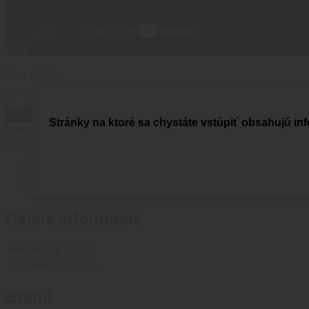
2 na sklade
množstvo
KORE
Pridať do košíka
Stránky na ktoré sa chystáte vstúpiť obsahujú inf
PRACKA
Katalógové číslo:
B2-BTL-K-KORE-MC
Kategória:
Battle Belt
B2
KORE
MULTICAM
BATTLE
Ďalšie informácie
BELT
Brand
KOMPLET
Recenzie (0)
Ďalšie informácie
Hmotnosť
0.3 kg
Rozmery
4.5 cm
Brand