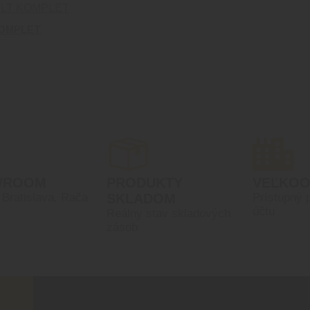
KOMPLET
WROOM
PRODUKTY
VEĽKO
, Bratislava, Rača
SKLADOM
Prístupný 
účtu
Reálny stav skladových
zásob