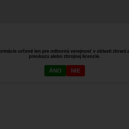
ormácie určené len pre odbornú verejnosť v oblasti zbraní 
Značka:
KORE
Značka:
KORE
preukazu alebo zbrojnej licencie.
ÁNO
NIE