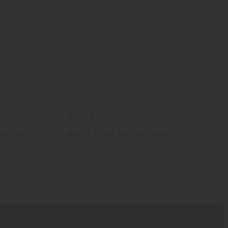
OBCHOD
RADI VÁM PORADÍME
po registrácií VO
+421 910 527 007
info@blackarea.eu