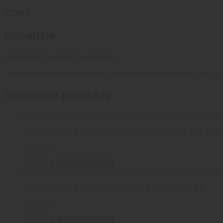
KORE
Recenzie
Nikto zatiaľ nepridal hodnotenie.
Tento produkt môžu ohodnotiť len prihlásení zákazníci, ktorí si 
Súvisiace produkty
KORE PRACKA B2 RANGER ZELENY BATTLE BELT K
0
out of 5
KORE
151.90
€
Pridať do košíka
KORE PRACKA B2 ŠEDÝ BATTLE BELT KOMPLET
0
out of 5
KORE
151.90
€
Pridať do košíka