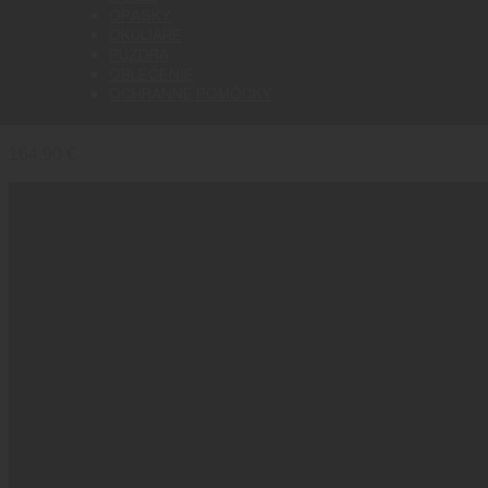
OPASKY
OKULIARE
PÚZDRA
OBLEČENIE
KORE PRACKA B2 MULTICAM
OCHRANNÉ POMÔCKY
164.90
€