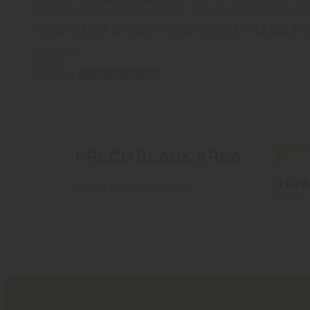
KORE PRACKA B1 ČIERNY MULTICAM BATTLE BELT 
0
out of 5
KORE
164.90
€
Pridať do košíka
PREČO BLACK AREA
SHO
Dovoz zbraní a streliva
Žitná 1