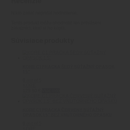
Recenzie
Nikto zatiaľ nepridal hodnotenie.
Tento produkt môžu ohodnotiť len prihlásení
zákazníci, ktorí si ho kúpili.
Súvisiace produkty
KORE C1 PRACKA ŠEDÝ SÚŤAŽNÝ OPASOK
1.5″
0
out of 5
KORE
129.90
€
Viac info
KORE C1 PRACKA ČERVENÝ SÚŤAŽNÝ
OPASOK 1.5″ BEZ VNÚTORNÉHO OPASKU
0
out of 5
KORE