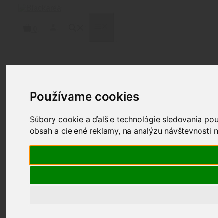
Preskočiť
na
obsah
MENU
0
Domov
/
Osobná výbava
/
Opasky
/
Battle
Belt
/ KORE PRACKA B1 COYOTE BATTLE BELT
Používame cookies
KOMPLET
Súbory cookie a ďalšie technológie sledovania po
obsah a cielené reklamy, na analýzu návštevnosti 
KORE PRACKA B1