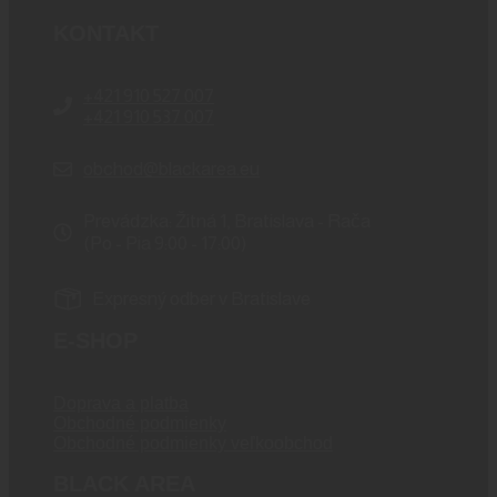
KONTAKT
+421 910 527 007
+421 910 537 007
obchod@blackarea.eu
Prevádzka: Žitná 1, Bratislava - Rača
(Po - Pia 9:00 - 17:00)
Expresný odber v Bratislave
E-SHOP
Doprava a platba
Obchodné podmienky
Obchodné podmienky veľkoobchod
BLACK AREA