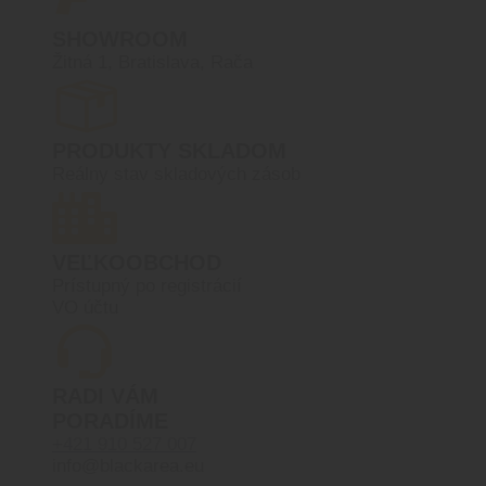
SHOWROOM
Žitná 1, Bratislava, Rača
PRODUKTY SKLADOM
Reálny stav skladových zásob
VEĽKOOBCHOD
Prístupný po registrácií
VO účtu
RADI VÁM
PORADÍME
+421 910 527 007
info@blackarea.eu