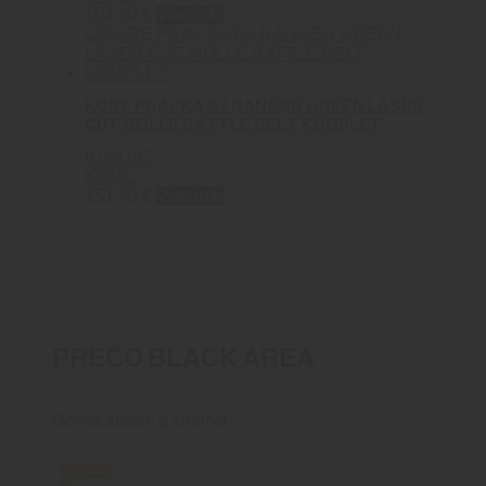
104.90
€
Viac info
KORE PRACKA B2 RANGER GREEN LASER
CUT MOLLE BATTLE BELT KOMPLET
0
out of 5
KORE
151.90
€
Viac info
PREČO BLACK AREA
Dovoz zbraní a streliva