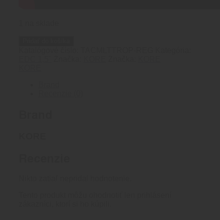
1 na sklade
množstvo
Pridať do košíka
KORE
Katalógové číslo:
TACMLTTROP-REG
Kategória:
MULTICAM
EDC 1,5"
Značka:
KORE
Značka:
KORE
OPASOK
KORE
1.5
BEZ
Brand
PRACKY
Recenzie (0)
Brand
KORE
Recenzie
Nikto zatiaľ nepridal hodnotenie.
Tento produkt môžu ohodnotiť len prihlásení
zákazníci, ktorí si ho kúpili.