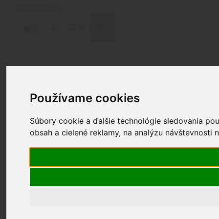
Preskočiť
na
obsah
MENU
0
Domov
/
Osobná výbava
/
Opasky
/
EDC
1,5"
/ KORE MULTICAM OPASOK 1.5 BEZ
Používame cookies
PRACKY
Súbory cookie a ďalšie technológie sledovania po
obsah a cielené reklamy, na analýzu návštevnosti 
KORE MULTICAM
OPASOK 1.5 BEZ