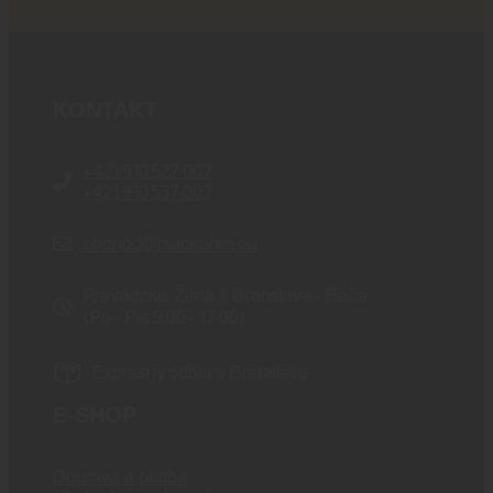
KONTAKT
+421 910 527 007
+421 910 537 007
obchod@blackarea.eu
Prevádzka: Žitná 1, Bratislava - Rača
(Po - Pia 9:00 - 17:00)
Expresný odber v Bratislave
E-SHOP
Doprava a platba