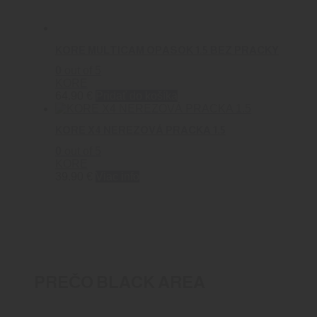
KORE MULTICAM OPASOK 1.5 BEZ PRACKY
0
out of 5
KORE
64.90
€
Pridať do košíka
KORE X4 NEREZOVÁ PRACKA 1.5
0
out of 5
KORE
39.90
€
Viac info
PREČO BLACK AREA