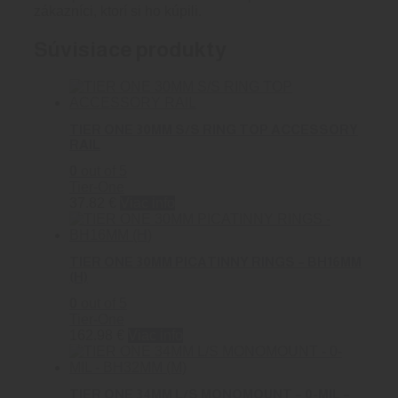
zákazníci, ktorí si ho kúpili.
Súvisiace produkty
TIER ONE 30MM S/S RING TOP ACCESSORY
RAIL
0
out of 5
Tier-One
37.82
€
Viac info
TIER ONE 30MM PICATINNY RINGS – BH16MM
(H)
0
out of 5
Tier-One
162.98
€
Viac info
TIER ONE 34MM L/S MONOMOUNT – 0-MIL –