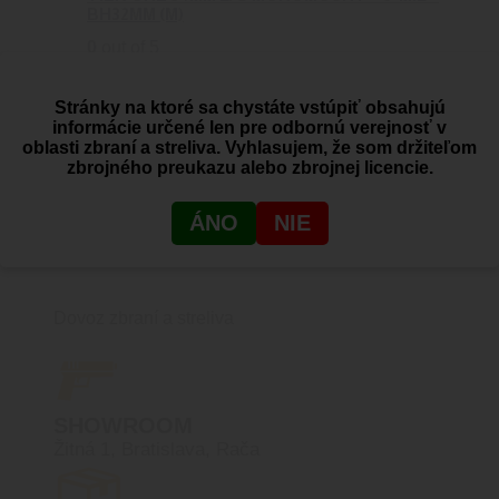
BH32MM (M)
0
out of 5
Tier-One
348.39
€
Viac info
Stránky na ktoré sa chystáte vstúpiť obsahujú
informácie určené len pre odbornú verejnosť v
oblasti zbraní a streliva. Vyhlasujem, že som držiteľom
zbrojného preukazu alebo zbrojnej licencie.
ÁNO
NIE
PREČO BLACK AREA
Dovoz zbraní a streliva
SHOWROOM
Žitná 1, Bratislava, Rača