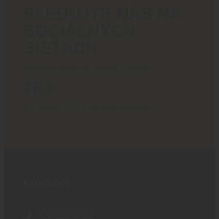
SLEDUJTE NÁS NA
SOCIÁLNYCH
SIEŤACH
Poriadny obsah pre ostrých chlapov!
BlackArea © 2024 All rights reserved.
KONTAKT
+421 910 527 007