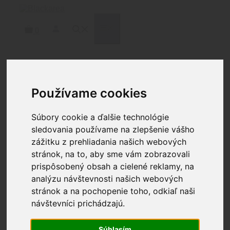
Preskočiť
na
obsah
MENU
0
Domov
/
Optika
/
Montáže
/ MIDWEST
Používame cookies
INDUSTRIES 34MM QD SCOPE MOUNT W/ 1.5″
OFFSET
Súbory cookie a ďalšie technológie
sledovania používame na zlepšenie vášho
zážitku z prehliadania našich webových
MIDWEST INDUSTRIES
stránok, na to, aby sme vám zobrazovali
34MM QD SCOPE
prispôsobený obsah a cielené reklamy, na
MOUNT W/ 1.5″ OFFSET
analýzu návštevnosti našich webových
stránok a na pochopenie toho, odkiaľ naši
návštevníci prichádzajú.
315.00
€
Najhladšie fungujúca montáž s QD na trhu.
Súhlasím