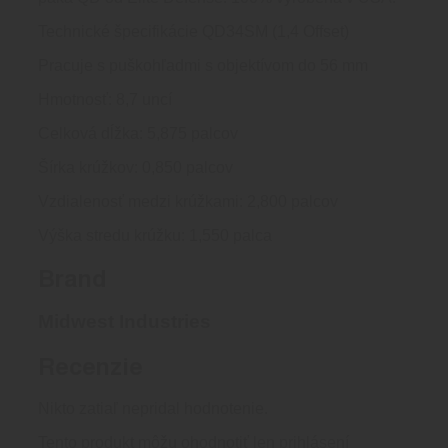
Technické špecifikácie QD34SM (1,4 Offset)
Pracuje s puškohľadmi s objektívom do 56 mm
Hmotnosť: 8,7 uncí
Celková dĺžka: 5,875 palcov
Šírka krúžkov: 0,850 palcov
Vzdialenosť medzi krúžkami: 2,800 palcov
Výška stredu krúžku: 1,550 palca
Brand
Midwest Industries
Recenzie
Nikto zatiaľ nepridal hodnotenie.
Tento produkt môžu ohodnotiť len prihlásení