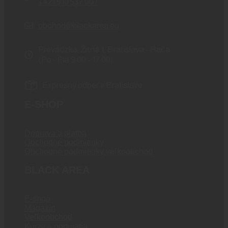
+421 910 537 007
obchod@blackarea.eu
Prevádzka: Žitná 1, Bratislava - Rača
(Po - Pia 9:00 - 17:00)
Expresný odber v Bratislave
E-SHOP
Doprava a platba
Obchodné podmienky
Obchodné podmienky veľkoobchod
BLACK AREA
E-shop
Magazín
Veľkoobchod
Kurzy a podujatia