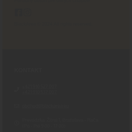
Poriadny obsah pre ostrých chlapov!
BlackArea © 2024 All rights reserved.
KONTAKT
+421 910 527 007
+421 910 537 007
obchod@blackarea.eu
Prevádzka: Žitná 1, Bratislava - Rača
(Po - Pia 9:00 - 17:00)