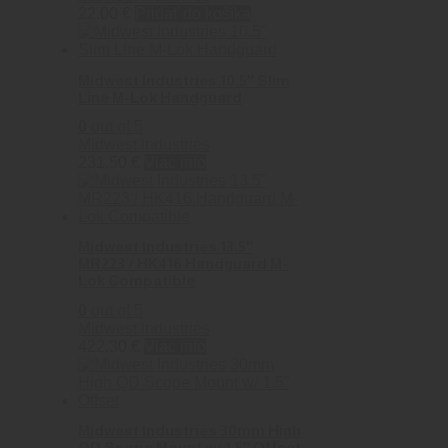
22.00
€
Pridať do košíka
Midwest Industries 10.5″ Slim
Line M-Lok Handguard
0
out of 5
Midwest Industries
231.50
€
Viac info
Midwest Industries 13.5″
MR223 / HK416 Handguard M-
Lok Compatible
0
out of 5
Midwest Industries
422.30
€
Viac info
Midwest Industries 30mm High
QD Scope Mount w/ 1.5″ Offset