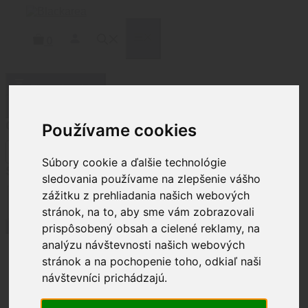
Preskočiť
na
obsah
MENU
0
Filtrovať produkty
Zatvoriť
Cena
Používame cookies
Súbory cookie a ďalšie technológie
Status
sledovania používame na zlepšenie vášho
zážitku z prehliadania našich webových
Stav
Na sklade
(
11
)
Nie je na sklade
(
6
)
stránok, na to, aby sme vám zobrazovali
Použiť
prispôsobený obsah a cielené reklamy, na
analýzu návštevnosti našich webových
stránok a na pochopenie toho, odkiaľ naši
Domov
/ Brands / Midwest Industries
návštevníci prichádzajú.