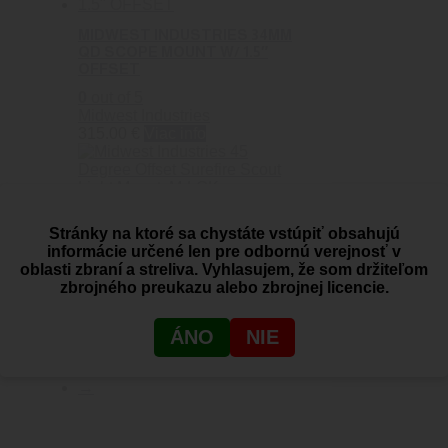
MIDWEST INDUSTRIES 34MM
QD SCOPE MOUNT W/ 1.5″
OFFSET
0
out of 5
Midwest Industries
315.00
€
Viac info
Midwest Industries 45 Degree
Stránky na ktoré sa chystáte vstúpiť obsahujú
Offset Surefire Scout Light
informácie určené len pre odbornú verejnosť v
Mount, M-LOK
oblasti zbraní a streliva. Vyhlasujem, že som držiteľom
0
out of 5
zbrojného preukazu alebo zbrojnej licencie.
Midwest Industries
69.20
€
Pridať do košíka
ÁNO
NIE
1
2
→