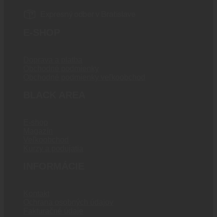
Expresný odber v Bratislave
E-SHOP
Doprava a platba
Obchodné podmienky
Obchodné podmienky veľkoobchod
BLACK AREA
E-shop
Magazín
Veľkoobchod
Kurzy a podujatia
INFORMÁCIE
Kontakt
Ochrana osobných údajov
Fakturačné údaje