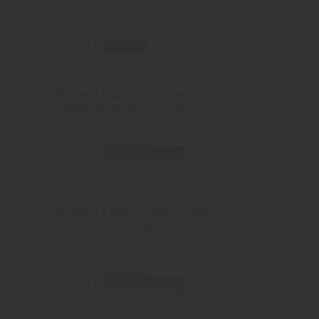
0
out of 5
Midwest Industries
315.00
€
Viac info
Midwest Industries 30mm QD
Scope Mount w/ 1.5″ Offset
0
out of 5
Midwest Industries
315.00
€
Pridať do košíka
MIDWEST INDUSTRIES 34MM
HIGH QD SCOPE MOUNT W/
1.5″ OFFSET
0
out of 5
Midwest Industries
315.00
€
Pridať do košíka