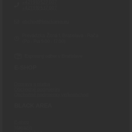
+421 910 527 007
+421 910 537 007
obchod@blackarea.eu
Prevádzka: Žitná 1, Bratislava - Rača
(Po - Pia 9:00 - 17:00)
Expresný odber v Bratislave
E-SHOP
Doprava a platba
Obchodné podmienky
Obchodné podmienky veľkoobchod
BLACK AREA
E-shop
Magazín