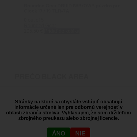
Rounded Gear DRUID IWB/OWB púzdro pre
Glock 17 / 19 TLR-7A
0
out of 5
Rounded Gear
105.50
€
Pridať do košíka
PREČO BLACK AREA
Dovoz zbraní a streliva
Stránky na ktoré sa chystáte vstúpiť obsahujú
informácie určené len pre odbornú verejnosť v
oblasti zbraní a streliva. Vyhlasujem, že som držiteľom
zbrojného preukazu alebo zbrojnej licencie.
SHOWROOM
Žitná 1, Bratislava, Rača
ÁNO
NIE