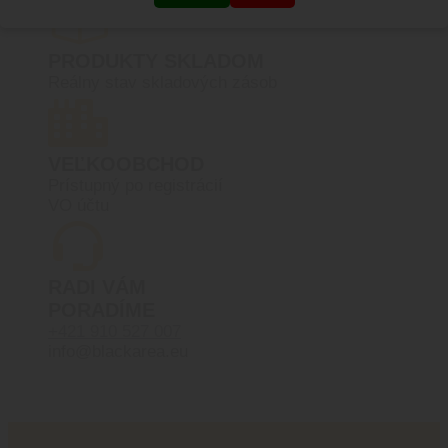
PRODUKTY SKLADOM
Reálny stav skladových zásob
VEĽKOOBCHOD
Prístupný po registrácií
VO účtu
RADI VÁM
PORADÍME
+421 910 527 007
info@blackarea.eu