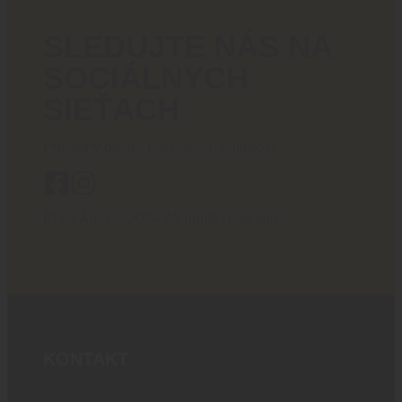
SLEDUJTE NÁS NA
SOCIÁLNYCH
SIEŤACH
Poriadny obsah pre ostrých chlapov!
BlackArea © 2024 All rights reserved.
KONTAKT