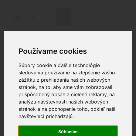
Preskočiť
na
obsah
MENU
0
Domov
/
Osobná výbava
/
Púzdra
/
IWB
/ Rounded
Používame cookies
Gear Athletic Wear púzdro pre Springfield Hellcat
Súbory cookie a ďalšie technológie
sledovania používame na zlepšenie vášho
zážitku z prehliadania našich webových
stránok, na to, aby sme vám zobrazovali
prispôsobený obsah a cielené reklamy, na
Rounded Gear Athletic
analýzu návštevnosti našich webových
stránok a na pochopenie toho, odkiaľ naši
Wear púzdro pre
návštevníci prichádzajú.
Springfield Hellcat
Súhlasím