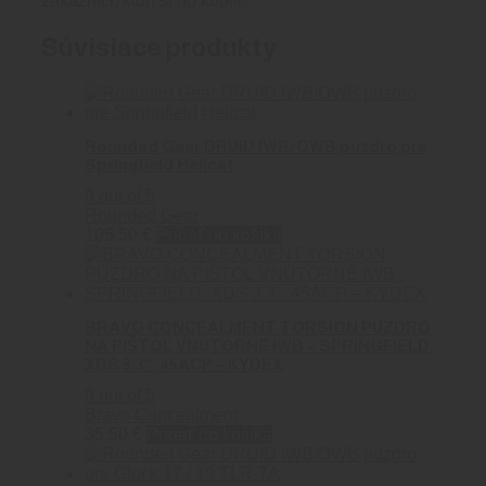
zákazníci, ktorí si ho kúpili.
Súvisiace produkty
Rounded Gear DRUID IWB/OWB púzdro pre
Springfield Hellcat
0
out of 5
Rounded Gear
105.50
€
Pridať do košíka
BRAVO CONCEALMENT TORSION PÚZDRO
NA PIŠTOĽ VNÚTORNÉ IWB – SPRINGFIELD:
XDS 3.3″ .45ACP – KYDEX
0
out of 5
Bravo Concealment
35.50
€
Pridať do košíka