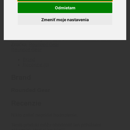
64.50
€
Odmietam
2 na sklade
Zmeniť moje nastavenia
množstvo
Rounded
Pridať do košíka
Gear
Katalógové číslo:
RG-SFA-HELLCAT-BK-AMBI-
Athletic
ATHLTC
Kategória:
IWB
Značka:
Rounded Gear
Wear
Značka:
Rounded Gear
púzdro
Rounded Gear
pre
Springfield
Brand
Hellcat
Recenzie (0)
Brand
Rounded Gear
Recenzie
Nikto zatiaľ nepridal hodnotenie.
Tento produkt môžu ohodnotiť len prihlásení