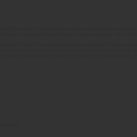
astných presných hliníkových foriem. Naše formy sú navrhnut
ednotnosť vlastností pre každé puzdro, ktoré vyrábame, bez ohľad
ň pred vlhkosťou a zároveň zostávajú extrémne ľahké a odolné
é použitie a veľmi ľahko sa skrývajú bez ohľadu na to, ako st
 nosenia na apendixe, na boku, na chrbte a krížového tasenia. 
ho kúpili.