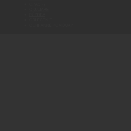
OPASKY
OKULIARE
PÚZDRA
OBLEČENIE
OCHRANNÉ POMÔCKY