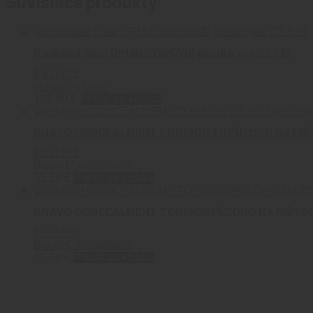
Súvisiace produkty
Rounded Gear DRUID IWB/OWB púzdro pre CZ P10
0
out of 5
Rounded Gear
105.50
€
Pridať do košíka
BRAVO CONCEALMENT TORSION 3.0 PÚZDRO NA PIŠ
0
out of 5
Bravo Concealment
35.50
€
Pridať do košíka
BRAVO CONCEALMENT TORSION PÚZDRO NA PIŠTOĽ V
0
out of 5
Bravo Concealment
35.50
€
Pridať do košíka