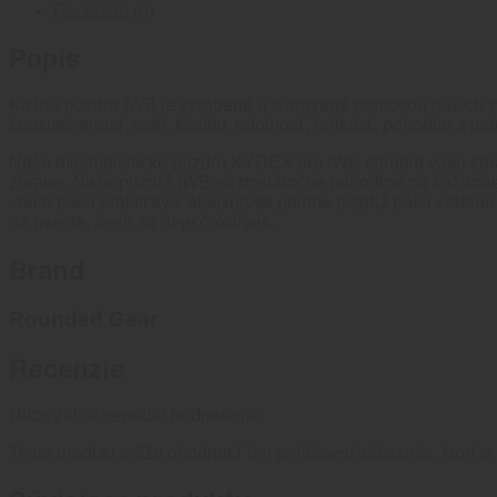
Hellcat
Recenzie (0)
TLR7
SUB
Popis
Každé puzdro IWB je vyrobené a tvarované pomocou našich vl
konzistentnosť, strih, kvalitu, odolnosť, ľahkosť, pohodlie a j
Naše minimalistické puzdrá KYDEX pre IWB chránia vašu zbra
zbrane. Naše puzdrá IWB sú dostatočne pohodlné na každodenn
vnútri pásu prakticky v akejkoľvek polohe pozdĺž pása vrátane
na mieste, nech sa deje čokoľvek.
Brand
Rounded Gear
Recenzie
Nikto zatiaľ nepridal hodnotenie.
Tento produkt môžu ohodnotiť len prihlásení zákazníci, ktorí si 