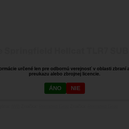
 Springfield Hellcat TLR7 SUB
ormácie určené len pre odbornú verejnosť v oblasti zbraní 
preukazu alebo zbrojnej licencie.
ellcat TLR7 SUB
ÁNO
NIE
gória:
IWB
Značka:
Rounded Gear
Značka:
Rounded Gear