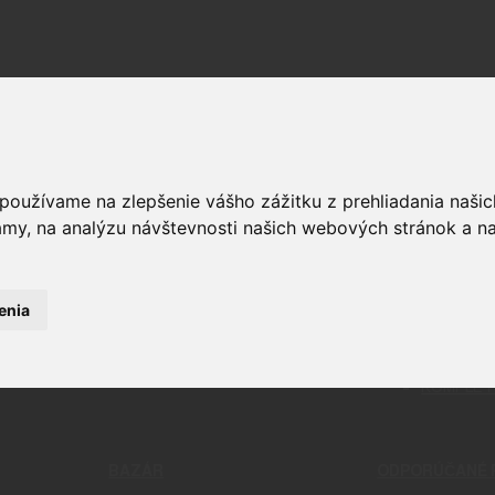
 používame na zlepšenie vášho zážitku z prehliadania naš
amy, na analýzu návštevnosti našich webových stránok a na
OPTIKA
ČISTENIE
RELIVO
PUŠKOHĽADY
CHÉMIA
STRELIVO
KOLIMÁTORY
ČISTIACE
LIVO
MONTÁŽE
BATTLE 
LIVO
PRÍSLUŠENSTVO A DOPLNKY
PATCHE
enia
KAMERY
NÁSTROJ
ĎALEKOHĽADY
NÁRADIE
DOPLNKY 
KOMPLET
úzdro pre Springfield Hellcat TLR7 SUB
BAZÁR
ODPORÚČANÉ 