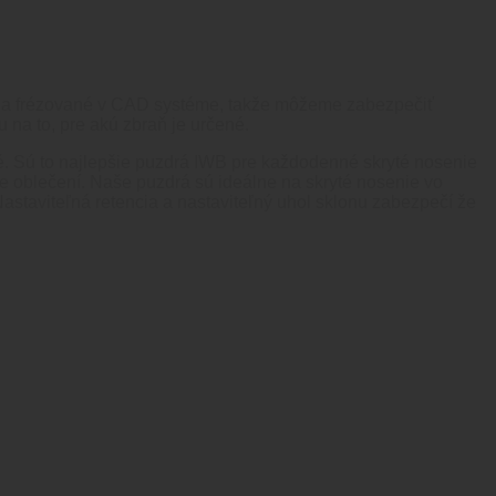
é a frézované v CAD systéme, takže môžeme zabezpečiť
u na to, pre akú zbraň je určené.
. Sú to najlepšie puzdrá IWB pre každodenné skryté nosenie
e oblečení. Naše puzdrá sú ideálne na skryté nosenie vo
Nastaviteľná retencia a nastaviteľný uhol sklonu zabezpečí že