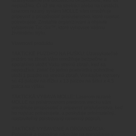
uzamykateľné pre dodatočnú bezpečnosť, keď sa
nepoužíva. Či už ste na strelnici alebo na cestách,
laserom rezaný systém MOLLE vám umožňuje
pripevniť a prispôsobiť príslušenstvo, ktoré najviac
potrebujete. Zostaňte organizovaní a objavte
vybavenie Tac-Six™, ktoré vyhovuje vášmu
životnému štýlu.
Vlastnosti produktu
TAKTICKÉ PUZDRO NA PUŠKU: Uzamykateľné
puzdro na zbraň Vám umožňuje bezpečne a
spoľahlivo uložiť Vašu strelnú zbraň, keď sa
nepoužíva, zatiaľ čo jedno priehradka pohodlne
uloží 1 puzdro na strelnú zbraň. Vonkajšie rozmery
sú 43 palcov na dĺžku x 13 palcov na šírku x 4,5
palca na výšku.
TAKTICKÁ VÝBAVA MOLLE: Laserom rezané
MOLLE na polstrovanom prednom vrecku vám
umožňuje prispôsobiť a pripevniť príslušenstvo, keď
ho najviac potrebujete, a poskytuje odnímateľný,
nastaviteľný polstrovaný ramenný popruh.
TAKTICKÉ VYBAVENIE A ORGANIZÁCIA:
Pohodlné a pohodlné rukoväte na prenášanie v