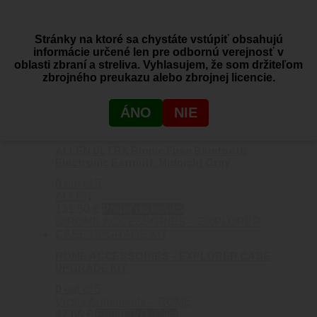
ALLEN Tac-Six 38″ Lockable 2-Firearm Unit
Stránky na ktoré sa chystáte vstúpiť obsahujú
Tactical Gun Case, Laser Cut Molle Front,
informácie určené len pre odbornú verejnosť v
Coyote
oblasti zbraní a streliva. Vyhlasujem, že som držiteľom
zbrojného preukazu alebo zbrojnej licencie.
0
out of 5
ALLEN
161.90
€
Pridať do košíka
ÁNO
NIE
ALLEN ULTRX Bionic Fuse Bluetooth
Electronic Earmuff, Midnight Gray
0
out of 5
ALLEN
131.50
€
Pridať do košíka
ROME ACCESSORIES – EXPLORER CASE
UPGRADE KIT
0
out of 5
Victrix Armaments – ROME
47.66
€
Pridať do košíka