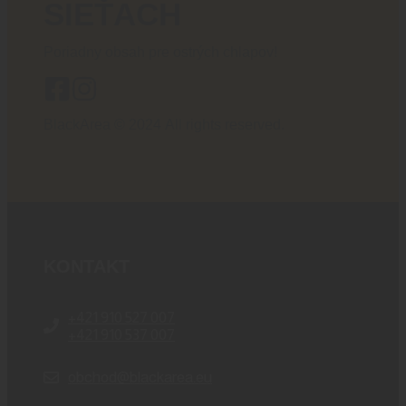
SIEŤACH
Poriadny obsah pre ostrých chlapov!
BlackArea © 2024 All rights reserved.
KONTAKT
+421 910 527 007
+421 910 537 007
obchod@blackarea.eu