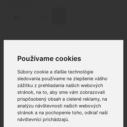
Preskočiť
na
obsah
MENU
0
Domov
/
Doplnky
/
Kufre a tašky
/ ALLEN Tac-Six
42″ Lockable Squad Tactical Gun Case, Laser Cut
Molle Front, Black
Používame cookies
Súbory cookie a ďalšie technológie
sledovania používame na zlepšenie vášho
ALLEN Tac-Six 42″
zážitku z prehliadania našich webových
Lockable Squad Tactical
stránok, na to, aby sme vám zobrazovali
Gun Case, Laser Cut
prispôsobený obsah a cielené reklamy, na
analýzu návštevnosti našich webových
Molle Front, Black
stránok a na pochopenie toho, odkiaľ naši
návštevníci prichádzajú.
121.50
€