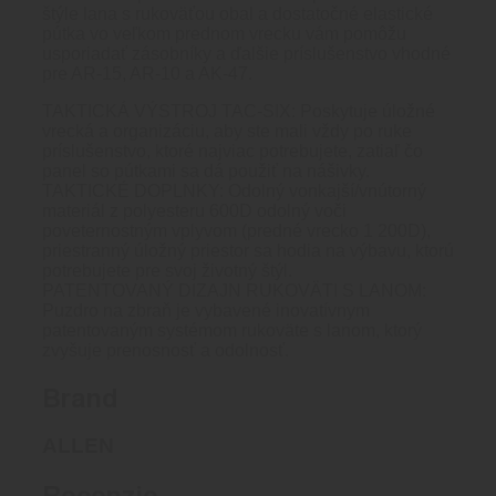
štýle lana s rukoväťou obal a dostatočné elastické
pútka vo veľkom prednom vrecku vám pomôžu
usporiadať zásobníky a ďalšie príslušenstvo vhodné
pre AR-15, AR-10 a AK-47.
TAKTICKÁ VÝSTROJ TAC-SIX: Poskytuje úložné
vrecká a organizáciu, aby ste mali vždy po ruke
príslušenstvo, ktoré najviac potrebujete, zatiaľ čo
panel so pútkami sa dá použiť na nášivky.
TAKTICKÉ DOPLNKY: Odolný vonkajší/vnútorný
materiál z polyesteru 600D odolný voči
poveternostným vplyvom (predné vrecko 1 200D),
priestranný úložný priestor sa hodia na výbavu, ktorú
potrebujete pre svoj životný štýl.
PATENTOVANÝ DIZAJN RUKOVÄTI S LANOM:
Puzdro na zbraň je vybavené inovatívnym
patentovaným systémom rukoväte s lanom, ktorý
zvyšuje prenosnosť a odolnosť.
Brand
ALLEN
Recenzie