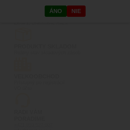
ÁNO
NIE
SHOWROOM
Žitná 1, Bratislava, Rača
PRODUKTY SKLADOM
Reálny stav skladových zásob
VEĽKOOBCHOD
Prístupný po registrácií
VO účtu
RADI VÁM
PORADÍME
+421 910 527 007