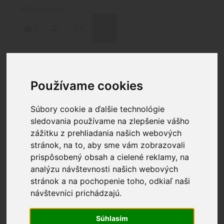
Preskočiť
na
obsah
MENU
0
Domov
/
Optika
/
Príslušenstvo a doplnky
/ VORTEX
Používame cookies
DEFENDER FLIP CAP OBJECTIVE 44 KRYTKA
NA OPTIKU
Súbory cookie a ďalšie technológie
sledovania používame na zlepšenie vášho
zážitku z prehliadania našich webových
stránok, na to, aby sme vám zobrazovali
prispôsobený obsah a cielené reklamy, na
VORTEX DEFENDER
analýzu návštevnosti našich webových
FLIP CAP OBJECTIVE 44
stránok a na pochopenie toho, odkiaľ naši
KRYTKA NA OPTIKU
návštevníci prichádzajú.
Súhlasím
28.70
€