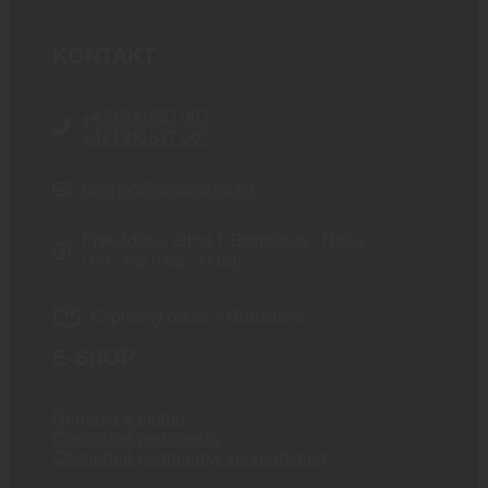
KONTAKT
+421 910 527 007
+421 910 537 007
obchod@blackarea.eu
Prevádzka: Žitná 1, Bratislava - Rača
(Po - Pia 9:00 - 17:00)
Expresný odber v Bratislave
E-SHOP
Doprava a platba
Obchodné podmienky
Obchodné podmienky veľkoobchod