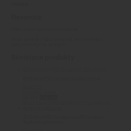
Vortex
Recenzie
Nikto zatiaľ nepridal hodnotenie.
Tento produkt môžu ohodnotiť len prihlásení
zákazníci, ktorí si ho kúpili.
Súvisiace produkty
SG Pulse PRO Ocularový LED modul
0
out of 5
Shooters Global
58.50
€
Viac info
SG Pulse PRO Ocularový LED modul a
dialkové ovládanie
0
out of 5