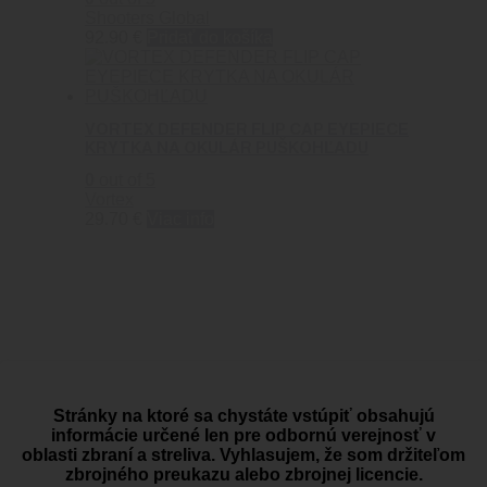
Shooters Global
92.90
€
Pridať do košíka
VORTEX DEFENDER FLIP CAP EYEPIECE
KRYTKA NA OKULÁR PUŠKOHĽADU
0
out of 5
Vortex
29.70
€
Viac info
PREČO BLACK AREA
Stránky na ktoré sa chystáte vstúpiť obsahujú
informácie určené len pre odbornú verejnosť v
Dovoz zbraní a streliva
oblasti zbraní a streliva. Vyhlasujem, že som držiteľom
zbrojného preukazu alebo zbrojnej licencie.