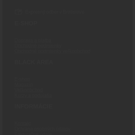
Expresný odber v Bratislave
E-SHOP
Doprava a platba
Obchodné podmienky
Obchodné podmienky veľkoobchod
BLACK AREA
E-shop
Magazín
Veľkoobchod
Kurzy a podujatia
INFORMÁCIE
Kontakt
Ochrana osobných údajov
Fakturačné údaje