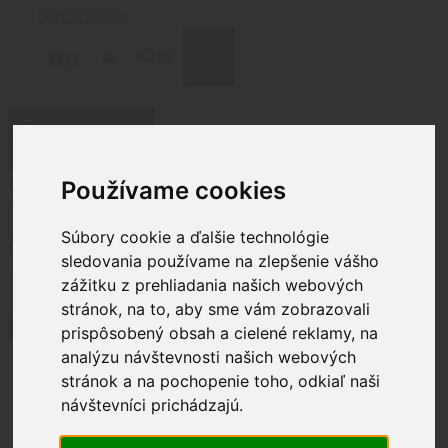
Preskočiť
na
obsah
MENU
0
Filtrovať produkty
Zatvoriť
Cena
Používame cookies
Súbory cookie a ďalšie technológie
Status
sledovania používame na zlepšenie vášho
zážitku z prehliadania našich webových
Stav
Na sklade
(
25
)
Nie je na sklade
(
10
)
stránok, na to, aby sme vám zobrazovali
Použiť
prispôsobený obsah a cielené reklamy, na
analýzu návštevnosti našich webových
stránok a na pochopenie toho, odkiaľ naši
Domov
/ Produkty so značkou
návštevníci prichádzajú.
“Vortex”