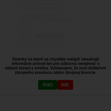
Vortex Defender-CCW™
Enclosed Solar Micro Red Dot
0
out of 5
Vortex
320.00
€
Pridať do košíka
VORTEX DEFENDER-CCW™
RED DOT 3MOA
Stránky na ktoré sa chystáte vstúpiť obsahujú
0
out of 5
informácie určené len pre odbornú verejnosť v
Vortex
oblasti zbraní a streliva. Vyhlasujem, že som držiteľom
285.00
€
Pridať do košíka
zbrojného preukazu alebo zbrojnej licencie.
1
ÁNO
NIE
2
3
4
→