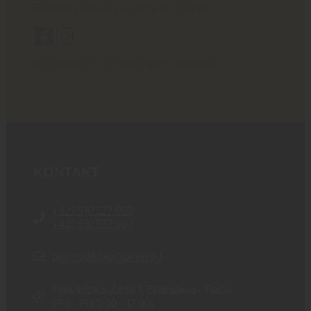
Poriadny obsah pre ostrých chlapov!
BlackArea © 2024 All rights reserved.
KONTAKT
+421 910 527 007
+421 910 537 007
obchod@blackarea.eu
Prevádzka: Žitná 1, Bratislava - Rača
(Po - Pia 9:00 - 17:00)