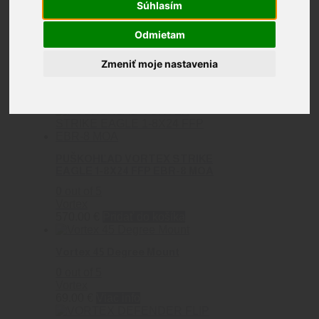
Súhlasím
Vortex
Odmietam
Zmeniť moje nastavenia
Zobrazených 1–9 z 35 výsledkov
PUŠKOHĽAD VORTEX STRIKE
EAGLE 1-8X24 FFP EBR-8 MOA
0
out of 5
Vortex
570.00
€
Pridať do košíka
Vortex 45 Degree Mount
0
out of 5
Vortex
69.00
€
Viac info