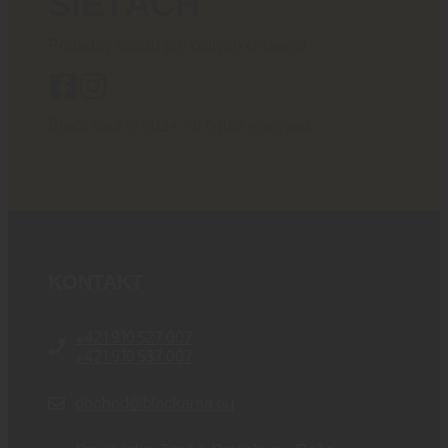
SIEŤACH
Poriadny obsah pre ostrých chlapov!
BlackArea © 2024 All rights reserved.
KONTAKT
+421 910 527 007
+421 910 537 007
obchod@blackarea.eu