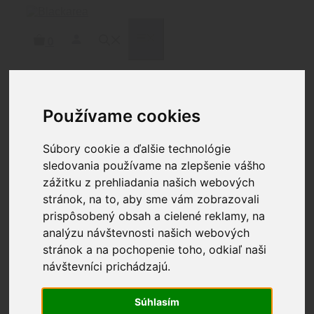
Preskočiť
na
obsah
MENU
0
Používame cookies
Domov
/
Strelivo
/
Puškové
strelivo
/
7,62x39
/ GECO 7,62X39 TARGET FMJ
8,0G
Súbory cookie a ďalšie technológie
sledovania používame na zlepšenie vášho
zážitku z prehliadania našich webových
GECO 7,62X39 TARGET
stránok, na to, aby sme vám zobrazovali
FMJ 8,0G
prispôsobený obsah a cielené reklamy, na
analýzu návštevnosti našich webových
0.80
€
stránok a na pochopenie toho, odkiaľ naši
návštevníci prichádzajú.
Kvalitné strelivo nemeckej značky Geco vyvinuté
pre úspešné zasiahnutie cieľa. Široká
škála kalibrov a rôznych typov striel či už na tréning
Súhlasím
alebo priamo na poľovačku zaručuje zážitok z