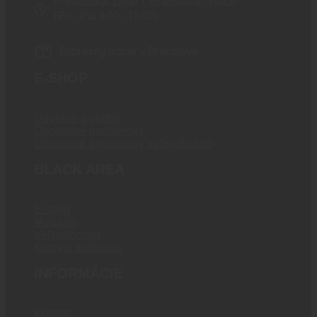
Prevádzka: Žitná 1, Bratislava - Rača
(Po - Pia 9:00 - 17:00)
Expresný odber v Bratislave
E-SHOP
Doprava a platba
Obchodné podmienky
Obchodné podmienky veľkoobchod
BLACK AREA
E-shop
Magazín
Veľkoobchod
Kurzy a podujatia
INFORMÁCIE
Kontakt