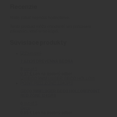
Recenzie
Nikto zatiaľ nepridal hodnotenie.
Tento produkt môžu ohodnotiť len prihlásení
zákazníci, ktorí si ho kúpili.
Súvisiace produkty
7.62X39 DREVENNÁ BEDŇA
0
out of 5
0.37
€
Len na osobný odber
GECO 9MM LUGER GECO HOLLOW POINT
RED ZONE 124GRS
0
out of 5
Geco
0.85
€
Len na osobný odber