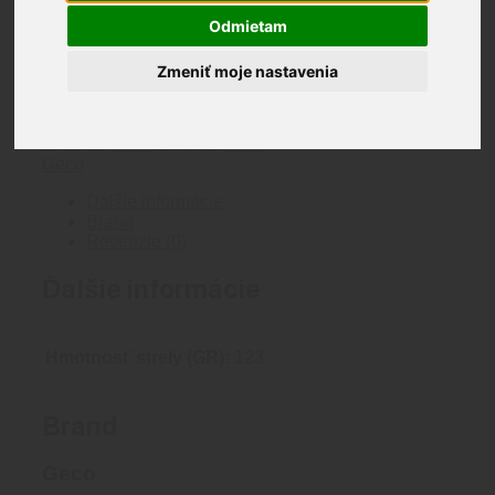
každej streľby. Typ strely FMJ je vhodný na
Odmietam
tréningovú športovú streľbu.
900 na sklade
Zmeniť moje nastavenia
Len na osobný odber
Katalógové číslo:
2317812
Kategória:
7,62x39
Značka:
Geco
Značka:
Geco
Geco
Ďalšie informácie
Brand
Recenzie (0)
Ďalšie informácie
Hmotnosť strely (GR):
123
Brand
Geco