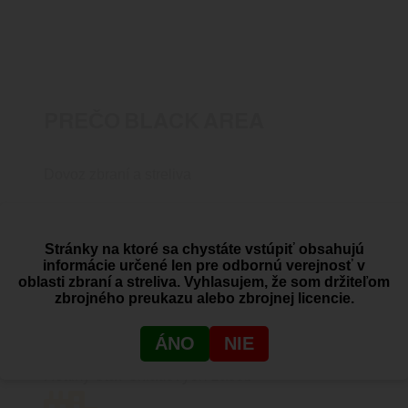
PREČO BLACK AREA
Dovoz zbraní a streliva
Stránky na ktoré sa chystáte vstúpiť obsahujú
SHOWROOM
informácie určené len pre odbornú verejnosť v
Žitná 1, Bratislava, Rača
oblasti zbraní a streliva. Vyhlasujem, že som držiteľom
zbrojného preukazu alebo zbrojnej licencie.
ÁNO
NIE
PRODUKTY SKLADOM
Reálny stav skladových zásob